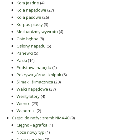
4
produktów
Koła jezdne
4
produkty
27
Koła napędowe
27
26
produktów
Koła pasowe
26
3
produktów
Korpus piasty
3
produkty
4
Mechanizmy wywrotu
4
8
produkty
Osie bębna
8
produktów
5
Osłony napędu
5
5
produktów
Panewki
5
14
produktów
Paski
14
produktów
2
Podstawa napędu
2
produkty
6
Pokrywa górna - kołpak
6
20
produktów
Ślimak i ślimacznica
20
37
produktów
Wałki napędowe
37
4
produktów
Wentylatory
4
23
produkty
Wieńce
23
produkty
2
Wsporniki
2
produkty
9
Części do nożyc zremb NM4-40
9
1
produktów
Cięgno - agrafka
1
1
produkt
Noże nowy typ
1
1
produkt
Noże stary typ
1