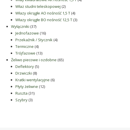
2
produkty
Właz studni teleskopowej
2
produkty
4
Włazy okrągłe AO nośność 1,5 T
4
produkty
3
Włazy okrągłe BO nośność 12,5 T
3
37
produkty
Wyłączniki
37
produktów
16
Jednofazowe
16
produktów
4
Przekaźnik / Stycznik
4
4
produkty
Termiczne
4
produkty
13
Trójfazowe
13
produktów
65
Żeliwo piecowe i ozdobne
65
5
produktów
Deflektory
5
8
produktów
Drzwiczki
8
produktów
6
Kratki wentylacyjne
6
12
produktów
Płyty żeliwne
12
31
produktów
Ruszta
31
3
produktów
Szybry
3
produkty