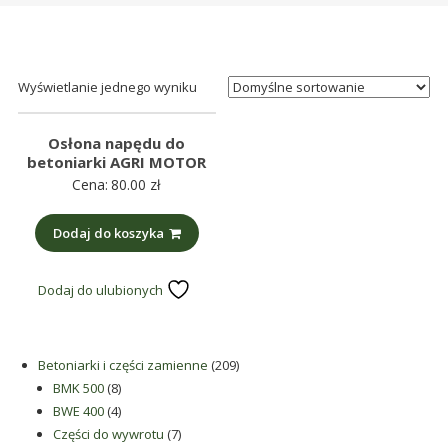
śmieci,
części
maszynowe.
Produkujemy
Wyświetlanie jednego wyniku
min.:
różnego
Osłona napędu do
rodzaju
betoniarki AGRI MOTOR
Cena:
80.00
zł
części
do
Dodaj do koszyka
betoniarek,
maszyn
rolniczych,
Dodaj do ulubionych
także
części
zamienne.
209
Betoniarki i części zamienne
209
8
produktów
BMK 500
8
produktów
4
BWE 400
4
produkty
7
Części do wywrotu
7