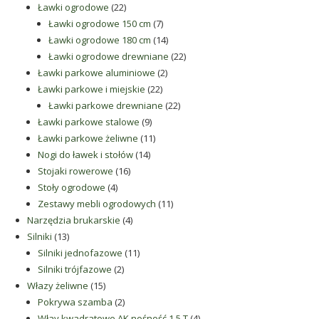
22
produkty
Ławki ogrodowe
22
produkty
7
Ławki ogrodowe 150 cm
7
produktów
14
Ławki ogrodowe 180 cm
14
produktów
22
Ławki ogrodowe drewniane
22
2
produkty
Ławki parkowe aluminiowe
2
22
produkty
Ławki parkowe i miejskie
22
produkty
22
Ławki parkowe drewniane
22
9
produkty
Ławki parkowe stalowe
9
produktów
11
Ławki parkowe żeliwne
11
14
produktów
Nogi do ławek i stołów
14
16
produktów
Stojaki rowerowe
16
4
produktów
Stoły ogrodowe
4
produkty
11
Zestawy mebli ogrodowych
11
4
produktów
Narzędzia brukarskie
4
13
produkty
Silniki
13
produktów
11
Silniki jednofazowe
11
2
produktów
Silniki trójfazowe
2
15
produkty
Włazy żeliwne
15
produktów
2
Pokrywa szamba
2
produkty
4
Włay kwadratowe AK nośność 1,5 T
4