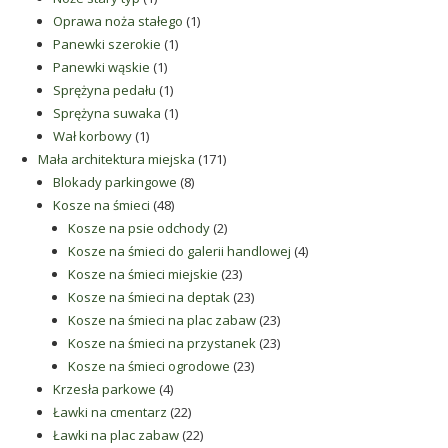
produkt
1
Oprawa noża stałego
1
1
produkt
Panewki szerokie
1
1
produkt
Panewki wąskie
1
produkt
1
Sprężyna pedału
1
produkt
1
Sprężyna suwaka
1
1
produkt
Wał korbowy
1
produkt
171
Mała architektura miejska
171
8
produktów
Blokady parkingowe
8
48
produktów
Kosze na śmieci
48
produktów
2
Kosze na psie odchody
2
produkty
4
Kosze na śmieci do galerii handlowej
4
23
produkty
Kosze na śmieci miejskie
23
produkty
23
Kosze na śmieci na deptak
23
produkty
23
Kosze na śmieci na plac zabaw
23
produkty
23
Kosze na śmieci na przystanek
23
23
produkty
Kosze na śmieci ogrodowe
23
4
produkty
Krzesła parkowe
4
produkty
22
Ławki na cmentarz
22
produkty
22
Ławki na plac zabaw
22