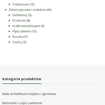
produkty
13
Trójfazowe
13
produktów
65
Żeliwo piecowe i ozdobne
65
5
produktów
Deflektory
5
8
produktów
Drzwiczki
8
produktów
6
Kratki wentylacyjne
6
12
produktów
Płyty żeliwne
12
31
produktów
Ruszta
31
3
produktów
Szybry
3
produkty
Kategorie produktów
Mała architektura miejska i ogrodowa
Betoniarki i części zamienne