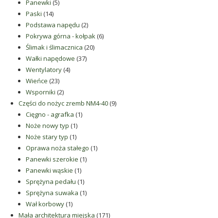
5
produktów
Panewki
5
14
produktów
Paski
14
produktów
2
Podstawa napędu
2
produkty
6
Pokrywa górna - kołpak
6
20
produktów
Ślimak i ślimacznica
20
37
produktów
Wałki napędowe
37
4
produktów
Wentylatory
4
23
produkty
Wieńce
23
produkty
2
Wsporniki
2
produkty
9
Części do nożyc zremb NM4-40
9
1
produktów
Cięgno - agrafka
1
1
produkt
Noże nowy typ
1
1
produkt
Noże stary typ
1
produkt
1
Oprawa noża stałego
1
1
produkt
Panewki szerokie
1
1
produkt
Panewki wąskie
1
produkt
1
Sprężyna pedału
1
produkt
1
Sprężyna suwaka
1
1
produkt
Wał korbowy
1
produkt
171
Mała architektura miejska
171