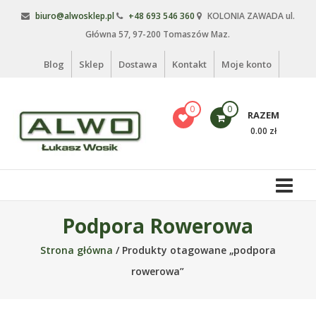
Skip
biuro@alwosklep.pl
+48 693 546 360
KOLONIA ZAWADA ul.
to
Główna 57, 97-200 Tomaszów Maz.
content
Blog
Sklep
Dostawa
Kontakt
Moje konto
0
0
RAZEM
0.00 zł
Alwo
sklep
Alwo
Podpora Rowerowa
–
Strona główna
/ Produkty otagowane „podpora
meble
ogrodowe,
rowerowa”
kosze
na