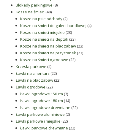
8
produktów
Blokady parkingowe
8
48
produktów
Kosze na śmieci
48
produktów
2
Kosze na psie odchody
2
produkty
4
Kosze na śmieci do galerii handlowej
4
23
produkty
Kosze na śmieci miejskie
23
produkty
23
Kosze na śmieci na deptak
23
produkty
23
Kosze na śmieci na plac zabaw
23
produkty
23
Kosze na śmieci na przystanek
23
23
produkty
Kosze na śmieci ogrodowe
23
4
produkty
Krzesła parkowe
4
produkty
22
Ławki na cmentarz
22
produkty
22
Ławki na plac zabaw
22
22
produkty
Ławki ogrodowe
22
produkty
7
Ławki ogrodowe 150 cm
7
produktów
14
Ławki ogrodowe 180 cm
14
produktów
22
Ławki ogrodowe drewniane
22
2
produkty
Ławki parkowe aluminiowe
2
22
produkty
Ławki parkowe i miejskie
22
produkty
22
Ławki parkowe drewniane
22