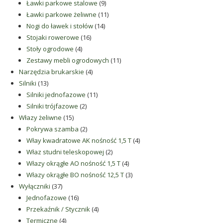
9
produkty
Ławki parkowe stalowe
9
produktów
11
Ławki parkowe żeliwne
11
14
produktów
Nogi do ławek i stołów
14
16
produktów
Stojaki rowerowe
16
4
produktów
Stoły ogrodowe
4
produkty
11
Zestawy mebli ogrodowych
11
4
produktów
Narzędzia brukarskie
4
13
produkty
Silniki
13
produktów
11
Silniki jednofazowe
11
2
produktów
Silniki trójfazowe
2
15
produkty
Włazy żeliwne
15
produktów
2
Pokrywa szamba
2
produkty
4
Włay kwadratowe AK nośność 1,5 T
4
2
produkty
Właz studni teleskopowej
2
produkty
4
Włazy okrągłe AO nośność 1,5 T
4
produkty
3
Włazy okrągłe BO nośność 12,5 T
3
37
produkty
Wyłączniki
37
produktów
16
Jednofazowe
16
produktów
4
Przekaźnik / Stycznik
4
4
produkty
Termiczne
4