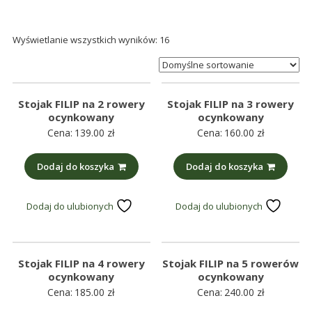
śmieci,
części
Wyświetlanie wszystkich wyników: 16
maszynowe.
Produkujemy
min.:
różnego
Stojak FILIP na 2 rowery
Stojak FILIP na 3 rowery
rodzaju
ocynkowany
ocynkowany
części
Cena:
139.00
zł
Cena:
160.00
zł
do
betoniarek,
Dodaj do koszyka
Dodaj do koszyka
maszyn
rolniczych,
Dodaj do ulubionych
Dodaj do ulubionych
także
części
zamienne.
Stojak FILIP na 4 rowery
Stojak FILIP na 5 rowerów
ocynkowany
ocynkowany
Cena:
185.00
zł
Cena:
240.00
zł