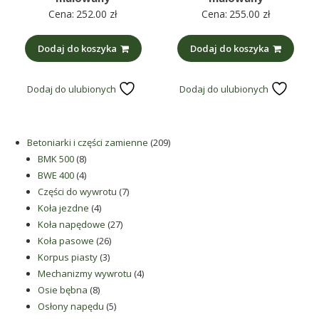
Cena:
252.00
zł
Cena:
255.00
zł
Dodaj do koszyka
Dodaj do koszyka
Dodaj do ulubionych
Dodaj do ulubionych
209
Betoniarki i części zamienne
209
8
produktów
BMK 500
8
produktów
4
BWE 400
4
produkty
7
Części do wywrotu
7
4
produktów
Koła jezdne
4
produkty
27
Koła napędowe
27
26
produktów
Koła pasowe
26
3
produktów
Korpus piasty
3
produkty
4
Mechanizmy wywrotu
4
8
produkty
Osie bębna
8
produktów
5
Osłony napędu
5