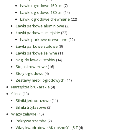
produkty
7
Ławki ogrodowe 150 cm
7
produktów
14
Ławki ogrodowe 180 cm
14
produktów
22
Ławki ogrodowe drewniane
22
2
produkty
Ławki parkowe aluminiowe
2
22
produkty
Ławki parkowe i miejskie
22
produkty
22
Ławki parkowe drewniane
22
9
produkty
Ławki parkowe stalowe
9
produktów
11
Ławki parkowe żeliwne
11
14
produktów
Nogi do ławek i stołów
14
16
produktów
Stojaki rowerowe
16
4
produktów
Stoły ogrodowe
4
produkty
11
Zestawy mebli ogrodowych
11
4
produktów
Narzędzia brukarskie
4
13
produkty
Silniki
13
produktów
11
Silniki jednofazowe
11
2
produktów
Silniki trójfazowe
2
15
produkty
Włazy żeliwne
15
produktów
2
Pokrywa szamba
2
produkty
4
Włay kwadratowe AK nośność 1,5 T
4