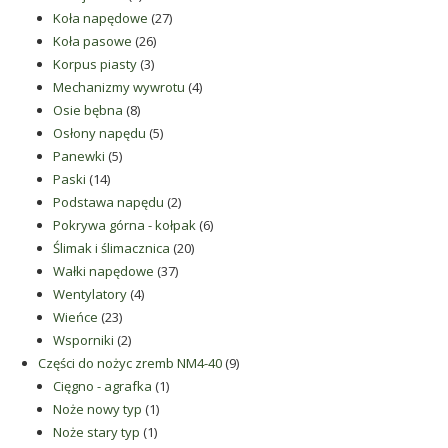
produkty
27
Koła napędowe
27
26
produktów
Koła pasowe
26
3
produktów
Korpus piasty
3
produkty
4
Mechanizmy wywrotu
4
8
produkty
Osie bębna
8
produktów
5
Osłony napędu
5
5
produktów
Panewki
5
14
produktów
Paski
14
produktów
2
Podstawa napędu
2
produkty
6
Pokrywa górna - kołpak
6
20
produktów
Ślimak i ślimacznica
20
37
produktów
Wałki napędowe
37
4
produktów
Wentylatory
4
23
produkty
Wieńce
23
produkty
2
Wsporniki
2
produkty
9
Części do nożyc zremb NM4-40
9
1
produktów
Cięgno - agrafka
1
1
produkt
Noże nowy typ
1
1
produkt
Noże stary typ
1