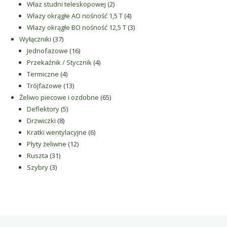
2
produkty
Właz studni teleskopowej
2
produkty
4
Włazy okrągłe AO nośność 1,5 T
4
produkty
3
Włazy okrągłe BO nośność 12,5 T
3
37
produkty
Wyłączniki
37
produktów
16
Jednofazowe
16
produktów
4
Przekaźnik / Stycznik
4
4
produkty
Termiczne
4
produkty
13
Trójfazowe
13
produktów
65
Żeliwo piecowe i ozdobne
65
5
produktów
Deflektory
5
8
produktów
Drzwiczki
8
produktów
6
Kratki wentylacyjne
6
12
produktów
Płyty żeliwne
12
31
produktów
Ruszta
31
3
produktów
Szybry
3
produkty