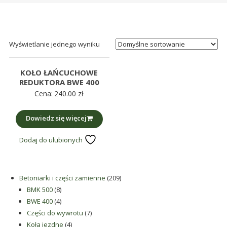
śmieci,
części
maszynowe.
Produkujemy
Wyświetlanie jednego wyniku
min.:
różnego
KOŁO ŁAŃCUCHOWE
rodzaju
REDUKTORA BWE 400
Cena:
240.00
zł
części
do
Dowiedz się więcej
betoniarek,
maszyn
Dodaj do ulubionych
rolniczych,
także
części
209
Betoniarki i części zamienne
209
zamienne.
8
produktów
BMK 500
8
produktów
4
BWE 400
4
produkty
7
Części do wywrotu
7
4
produktów
Koła jezdne
4