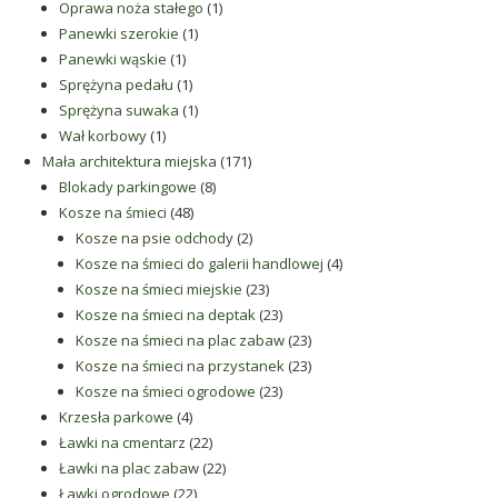
produkt
1
Oprawa noża stałego
1
1
produkt
Panewki szerokie
1
1
produkt
Panewki wąskie
1
produkt
1
Sprężyna pedału
1
produkt
1
Sprężyna suwaka
1
1
produkt
Wał korbowy
1
produkt
171
Mała architektura miejska
171
8
produktów
Blokady parkingowe
8
48
produktów
Kosze na śmieci
48
produktów
2
Kosze na psie odchody
2
produkty
4
Kosze na śmieci do galerii handlowej
4
23
produkty
Kosze na śmieci miejskie
23
produkty
23
Kosze na śmieci na deptak
23
produkty
23
Kosze na śmieci na plac zabaw
23
produkty
23
Kosze na śmieci na przystanek
23
23
produkty
Kosze na śmieci ogrodowe
23
4
produkty
Krzesła parkowe
4
produkty
22
Ławki na cmentarz
22
produkty
22
Ławki na plac zabaw
22
22
produkty
Ławki ogrodowe
22