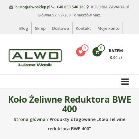
Skip
biuro@alwosklep.pl
+48 693 546 360
KOLONIA ZAWADA ul.
to
Główna 57, 97-200 Tomaszów Maz.
content
Blog
Sklep
Dostawa
Kontakt
Moje konto
0
0
RAZEM
0.00 zł
Alwo
sklep
Alwo
Koło Żeliwne Reduktora BWE
–
400
meble
ogrodowe,
Strona główna
/ Produkty otagowane „Koło żeliwne
kosze
reduktora BWE 400”
na