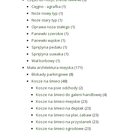
1
produktów
Cięgno - agrafka
1
1
produkt
Noże nowy typ
1
1
produkt
Noże stary typ
1
produkt
1
Oprawa noża stałego
1
1
produkt
Panewki szerokie
1
1
produkt
Panewki wąskie
1
produkt
1
Sprężyna pedału
1
produkt
1
Sprężyna suwaka
1
1
produkt
Wał korbowy
1
produkt
171
Mała architektura miejska
171
8
produktów
Blokady parkingowe
8
48
produktów
Kosze na śmieci
48
produktów
2
Kosze na psie odchody
2
produkty
4
Kosze na śmieci do galerii handlowej
4
23
produkty
Kosze na śmieci miejskie
23
produkty
23
Kosze na śmieci na deptak
23
produkty
23
Kosze na śmieci na plac zabaw
23
produkty
23
Kosze na śmieci na przystanek
23
23
produkty
Kosze na śmieci ogrodowe
23