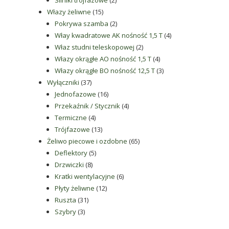
Silniki trójfazowe
2
15
produkty
Włazy żeliwne
15
produktów
2
Pokrywa szamba
2
produkty
4
Włay kwadratowe AK nośność 1,5 T
4
2
produkty
Właz studni teleskopowej
2
produkty
4
Włazy okrągłe AO nośność 1,5 T
4
produkty
3
Włazy okrągłe BO nośność 12,5 T
3
37
produkty
Wyłączniki
37
produktów
16
Jednofazowe
16
produktów
4
Przekaźnik / Stycznik
4
4
produkty
Termiczne
4
produkty
13
Trójfazowe
13
produktów
65
Żeliwo piecowe i ozdobne
65
5
produktów
Deflektory
5
8
produktów
Drzwiczki
8
produktów
6
Kratki wentylacyjne
6
12
produktów
Płyty żeliwne
12
31
produktów
Ruszta
31
3
produktów
Szybry
3
produkty