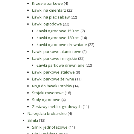
4
produkty
Krzesła parkowe
4
produkty
22
Ławki na cmentarz
22
produkty
22
Ławki na plac zabaw
22
22
produkty
Ławki ogrodowe
22
produkty
7
Ławki ogrodowe 150 cm
7
produktów
14
Ławki ogrodowe 180 cm
14
produktów
22
Ławki ogrodowe drewniane
22
2
produkty
Ławki parkowe aluminiowe
2
22
produkty
Ławki parkowe i miejskie
22
produkty
22
Ławki parkowe drewniane
22
9
produkty
Ławki parkowe stalowe
9
produktów
11
Ławki parkowe żeliwne
11
14
produktów
Nogi do ławek i stołów
14
16
produktów
Stojaki rowerowe
16
4
produktów
Stoły ogrodowe
4
produkty
11
Zestawy mebli ogrodowych
11
4
produktów
Narzędzia brukarskie
4
13
produkty
Silniki
13
produktów
11
Silniki jednofazowe
11
2
produktów