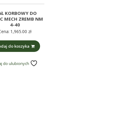
Ł KORBOWY DO
C MECH ZREMB NM
4-40
Cena:
1,965.00
zł
daj do koszyka
j do ulubionych