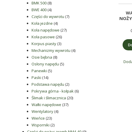
rodzaju
8
produktów
BMK 500
8
części
produktów
4
BWE 400
4
WA
produkty
7
Części do wywrotu
7
do
NOŻY
4
produktów
Koła jezdne
4
betoniarek,
produkty
27
Koła napędowe
27
maszyn
26
produktów
Koła pasowe
26
rolniczych,
3
produktów
Korpus piasty
3
Do
także
produkty
4
Mechanizmy wywrotu
4
części
8
produkty
Osie bębna
8
zamienne.
Doda
produktów
5
Osłony napędu
5
5
produktów
Panewki
5
14
produktów
Paski
14
produktów
2
Podstawa napędu
2
produkty
6
Pokrywa górna - kołpak
6
20
produktów
Ślimak i ślimacznica
20
37
produktów
Wałki napędowe
37
4
produktów
Wentylatory
4
23
produkty
Wieńce
23
produkty
2
Wsporniki
2
produkty
9
Części do nożyc zremb NM4-40
9