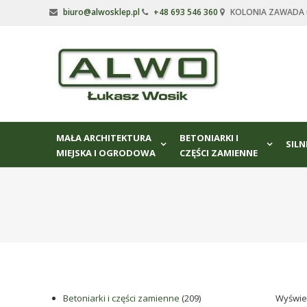
Skip
biuro@alwosklep.pl
+48 693 546 360
KOLONIA ZAWADA ul
to
content
Alwo
sklep
Alwo
–
MAŁA ARCHITEKTURA
BETONIARKI I
meble
SILN
MIEJSKA I OGRODOWA
CZĘŚCI ZAMIENNE
ogrodowe,
kosze
na
śmieci,
części
maszynowe.
Produkujemy
min.:
różnego
209
Betoniarki i części zamienne
209
Wyświe