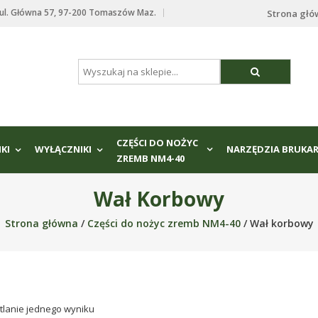
. Główna 57, 97-200 Tomaszów Maz.
Strona gł
CZĘŚCI DO NOŻYC
IKI
WYŁĄCZNIKI
NARZĘDZIA BRUKAR
ZREMB NM4-40
Wał Korbowy
Strona główna
/
Części do nożyc zremb NM4-40
/ Wał korbowy
tlanie jednego wyniku