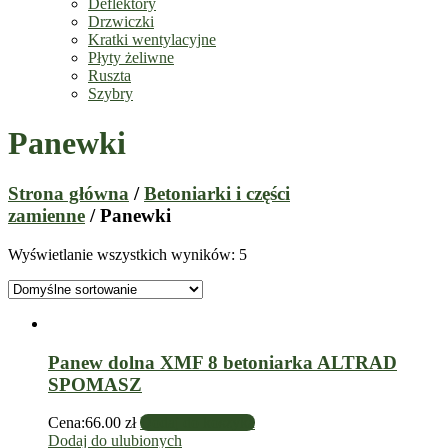
Deflektory
Drzwiczki
Kratki wentylacyjne
Płyty żeliwne
Ruszta
Szybry
Panewki
Strona główna
/
Betoniarki i części
zamienne
/ Panewki
Wyświetlanie wszystkich wyników: 5
Panew dolna XMF 8 betoniarka ALTRAD
SPOMASZ
Cena:
66.00
zł
Dodaj do koszyka
Dodaj do ulubionych