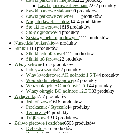
Ławki parkowe i miejskie
22
22 produkty
Ławki parkowe drewniane
22
22 produkty
Ławki parkowe stalowe
9
9 produktów
Ławki parkowe żeliwne
11
11 produktów
Nogi do ławek i stołów
14
14 produktów
Stojaki rowerowe
16
16 produktów
Stoły ogrodowe
4
4 produkty
Zestawy mebli ogrodowych
11
11 produktów
Narzędzia brukarskie
4
4 produkty
Silniki
13
13 produktów
Silniki jednofazowe
11
11 produktów
Silniki trójfazowe
2
2 produkty
Włazy żeliwne
15
15 produktów
Pokrywa szamba
2
2 produkty
Włay kwadratowe AK nośność 1,5 T
4
4 produkty
Właz studni teleskopowej
2
2 produkty
Włazy okrągłe AO nośność 1,5 T
4
4 produkty
Włazy okrągłe BO nośność 12,5 T
3
3 produkty
Wyłączniki
37
37 produktów
Jednofazowe
16
16 produktów
Przekaźnik / Stycznik
4
4 produkty
Termiczne
4
4 produkty
Trójfazowe
13
13 produktów
Żeliwo piecowe i ozdobne
65
65 produktów
Deflektory
5
5 produktów