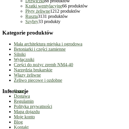
Drzwiczki
8
8 produktów
Kratki wentylacyjne
6
6 produktów
Płyty żeliwne
12
12 produktów
Ruszta
31
31 produktów
Szybry
3
3 produkty
Kategorie produktów
Mała architektura miejska i ogrodowa
Betoniarki i części zamienne
Silniki
Wyłączniki
Części do nożyc zremb NM4-40
Narzędzia brukarskie
Włazy żeliwne
Żeliwo piecowe i ozdobne
Informacje
O nas
Dostawa
Regulamin
Polityka prywatności
Mapa dojazdu
Moje konto
Blog
Kontakt