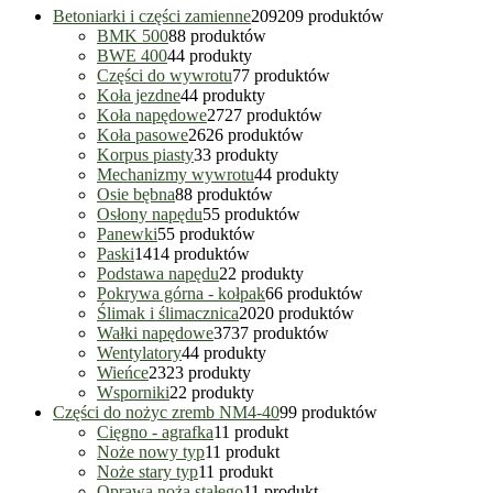
Betoniarki i części zamienne
209
209 produktów
BMK 500
8
8 produktów
BWE 400
4
4 produkty
Części do wywrotu
7
7 produktów
Koła jezdne
4
4 produkty
Koła napędowe
27
27 produktów
Koła pasowe
26
26 produktów
Korpus piasty
3
3 produkty
Mechanizmy wywrotu
4
4 produkty
Osie bębna
8
8 produktów
Osłony napędu
5
5 produktów
Panewki
5
5 produktów
Paski
14
14 produktów
Podstawa napędu
2
2 produkty
Pokrywa górna - kołpak
6
6 produktów
Ślimak i ślimacznica
20
20 produktów
Wałki napędowe
37
37 produktów
Wentylatory
4
4 produkty
Wieńce
23
23 produkty
Wsporniki
2
2 produkty
Części do nożyc zremb NM4-40
9
9 produktów
Cięgno - agrafka
1
1 produkt
Noże nowy typ
1
1 produkt
Noże stary typ
1
1 produkt
Oprawa noża stałego
1
1 produkt