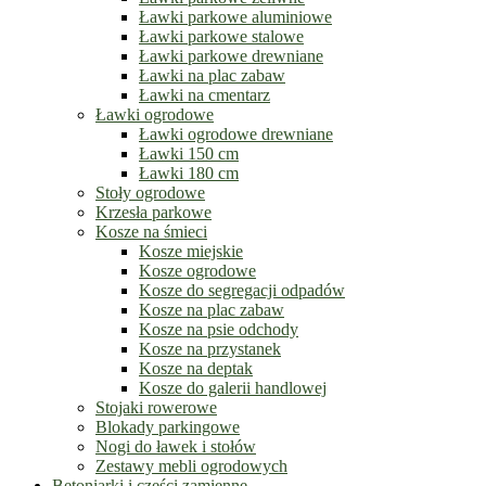
Ławki parkowe aluminiowe
Ławki parkowe stalowe
Ławki parkowe drewniane
Ławki na plac zabaw
Ławki na cmentarz
Ławki ogrodowe
Ławki ogrodowe drewniane
Ławki 150 cm
Ławki 180 cm
Stoły ogrodowe
Krzesła parkowe
Kosze na śmieci
Kosze miejskie
Kosze ogrodowe
Kosze do segregacji odpadów
Kosze na plac zabaw
Kosze na psie odchody
Kosze na przystanek
Kosze na deptak
Kosze do galerii handlowej
Stojaki rowerowe
Blokady parkingowe
Nogi do ławek i stołów
Zestawy mebli ogrodowych
Betoniarki i części zamienne