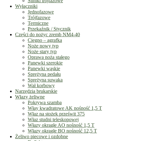
Silniki trójfazowe
Wyłączniki
Jednofazowe
Trójfazowe
Termiczne
Przekaźnik / Stycznik
Części do nożyc zremb NM4-40
Cięgno – agrafka
Noże nowy typ
Noże stary typ
Oprawa noża stałego
Panewki szerokie
Panewki wąskie
Sprężyna pedału
Sprężyna suwaka
Wał korbowy
Narzędzia brukarskie
Włazy żeliwne
Pokrywa szamba
Włay kwadratowe AK nośność 1,5 T
Właz na stożek prześwit 375
Właz studni teleskopowej
Włazy okrągłe AO nośność 1,5 T
Włazy okrągłe BO nośność 12,5 T
Żeliwo piecowe i ozdobne