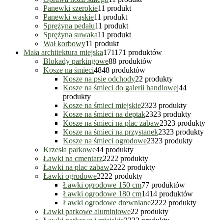
Panewki szerokie
1
1 produkt
Panewki wąskie
1
1 produkt
Sprężyna pedału
1
1 produkt
Sprężyna suwaka
1
1 produkt
Wał korbowy
1
1 produkt
Mała architektura miejska
171
171 produktów
Blokady parkingowe
8
8 produktów
Kosze na śmieci
48
48 produktów
Kosze na psie odchody
2
2 produkty
Kosze na śmieci do galerii handlowej
4
4
produkty
Kosze na śmieci miejskie
23
23 produkty
Kosze na śmieci na deptak
23
23 produkty
Kosze na śmieci na plac zabaw
23
23 produkty
Kosze na śmieci na przystanek
23
23 produkty
Kosze na śmieci ogrodowe
23
23 produkty
Krzesła parkowe
4
4 produkty
Ławki na cmentarz
22
22 produkty
Ławki na plac zabaw
22
22 produkty
Ławki ogrodowe
22
22 produkty
Ławki ogrodowe 150 cm
7
7 produktów
Ławki ogrodowe 180 cm
14
14 produktów
Ławki ogrodowe drewniane
22
22 produkty
Ławki parkowe aluminiowe
2
2 produkty