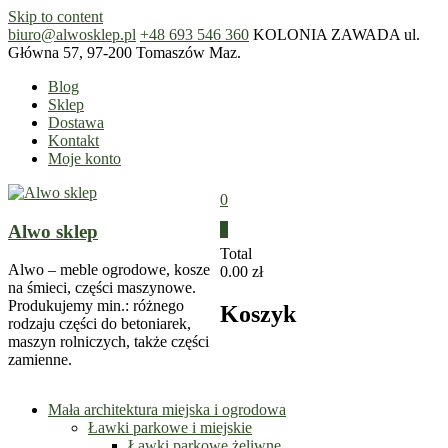
Skip to content
biuro@alwosklep.pl
+48 693 546 360
KOLONIA ZAWADA ul.
Główna 57, 97-200 Tomaszów Maz.
Blog
Sklep
Dostawa
Kontakt
Moje konto
0
Alwo sklep
0
Total
Alwo – meble ogrodowe, kosze
0.00 zł
na śmieci, części maszynowe.
Produkujemy min.: różnego
Koszyk
rodzaju części do betoniarek,
maszyn rolniczych, także części
zamienne.
Mała architektura miejska i ogrodowa
Ławki parkowe i miejskie
Ławki parkowe żeliwne