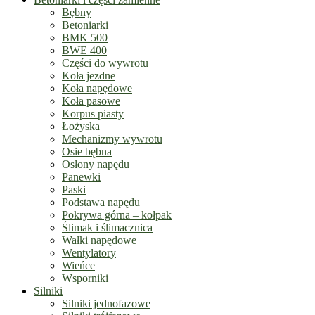
Bębny
Betoniarki
BMK 500
BWE 400
Części do wywrotu
Koła jezdne
Koła napędowe
Koła pasowe
Korpus piasty
Łożyska
Mechanizmy wywrotu
Osie bębna
Osłony napędu
Panewki
Paski
Podstawa napędu
Pokrywa górna – kołpak
Ślimak i ślimacznica
Wałki napędowe
Wentylatory
Wieńce
Wsporniki
Silniki
Silniki jednofazowe