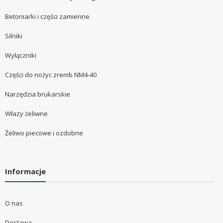
Betoniarki i części zamienne
Silniki
Wyłączniki
Części do nożyc zremb NM4-40
Narzędzia brukarskie
Włazy żeliwne
Żeliwo piecowe i ozdobne
Informacje
O nas
Dostawa