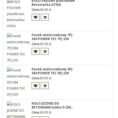
KOŁO PASOWE plastikowe
Betoniarka ATIKA
Cena:
66.00
zł
Pasek wielorowkowy 7PJ
584 POWER TEC 7PJ 230
Cena:
63.00
zł
Pasek wielorowkowy 5PJ
584 POWER TEC 5PJ 230
Cena:
60.00
zł
KOŁO JEZDNE DO
BETONIARKI kółko fi 250
AGRO WIKT
Cena:
40.00
zł