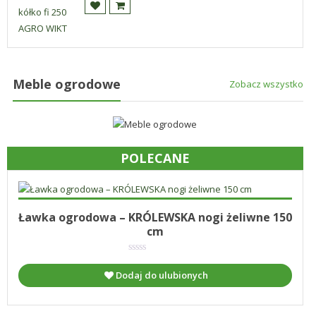
Meble ogrodowe
Zobacz wszystko
POLECANE
Dodaj do koszyka
550.00
zł
Ławka ogrodowa – KRÓLEWSKA nogi żeliwne 150
cm
Dodaj do ulubionych