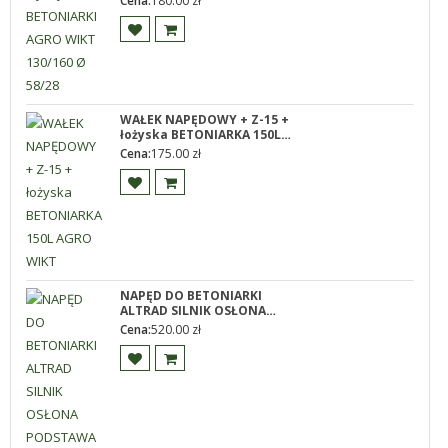
Cena:
180.00
zł
WAŁEK NAPĘDOWY + Z-15 +
łożyska BETONIARKA 150L
AGRO WIKT
Cena:
175.00
zł
NAPĘD DO BETONIARKI
ALTRAD SILNIK OSŁONA
PODSTAWA WYŁĄCZNIK
Cena:
520.00
zł
PASEK