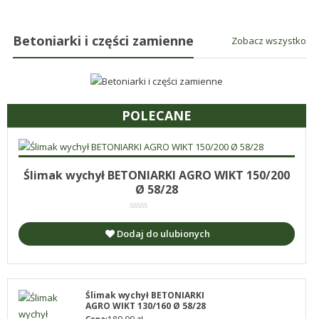
śmieci,
Wyłączniki
części
Betoniarki i części zamienne
Zobacz wszystko
maszynowe.
Produkujemy
min.:
różnego
POLECANE
rodzaju
części
do
betoniarek,
Dodaj do koszyka
182.00
zł
Ślimak wychył BETONIARKI AGRO WIKT 150/200
maszyn
Ø 58/28
rolniczych,
także
Dodaj do ulubionych
części
zamienne.
Ślimak wychył BETONIARKI
AGRO WIKT 130/160 Ø 58/28