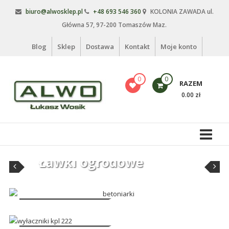
Skip
biuro@alwosklep.pl
+48 693 546 360
KOLONIA ZAWADA ul.
to
Główna 57, 97-200 Tomaszów Maz.
content
Blog
Sklep
Dostawa
Kontakt
Moje konto
0
0
RAZEM
0.00 zł
Alwo
sklep
Ławki ogrodowe
Alwo
–
meble
ogrodowe,
kosze
Betoniarki i części
zamienne
na