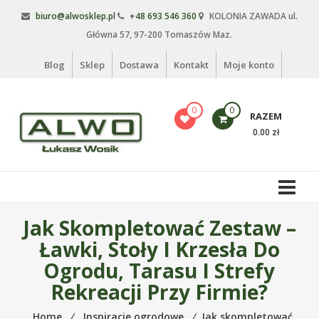
Skip
biuro@alwosklep.pl
+48 693 546 360
KOLONIA ZAWADA ul.
to
Główna 57, 97-200 Tomaszów Maz.
content
Blog
Sklep
Dostawa
Kontakt
Moje konto
0
0
RAZEM
0.00 zł
Alwo
sklep
Alwo
Jak Skompletować Zestaw –
–
Ławki, Stoły I Krzesła Do
meble
Ogrodu, Tarasu I Strefy
ogrodowe,
Rekreacji Przy Firmie?
kosze
na
Home
⁄
Inspiracje ogrodowe
⁄
Jak skompletować