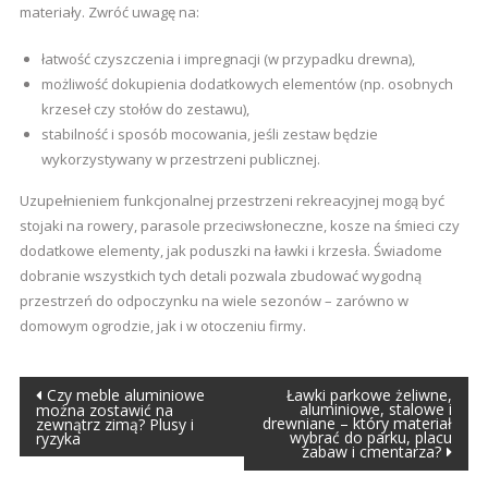
materiały. Zwróć uwagę na:
łatwość czyszczenia i impregnacji (w przypadku drewna),
możliwość dokupienia dodatkowych elementów (np. osobnych
krzeseł czy stołów do zestawu),
stabilność i sposób mocowania, jeśli zestaw będzie
wykorzystywany w przestrzeni publicznej.
Uzupełnieniem funkcjonalnej przestrzeni rekreacyjnej mogą być
stojaki na rowery, parasole przeciwsłoneczne, kosze na śmieci czy
dodatkowe elementy, jak poduszki na ławki i krzesła. Świadome
dobranie wszystkich tych detali pozwala zbudować wygodną
przestrzeń do odpoczynku na wiele sezonów – zarówno w
domowym ogrodzie, jak i w otoczeniu firmy.
Nawigacja
Czy meble aluminiowe
Ławki parkowe żeliwne,
aluminiowe, stalowe i
można zostawić na
drewniane – który materiał
zewnątrz zimą? Plusy i
wpisu
wybrać do parku, placu
ryzyka
zabaw i cmentarza?