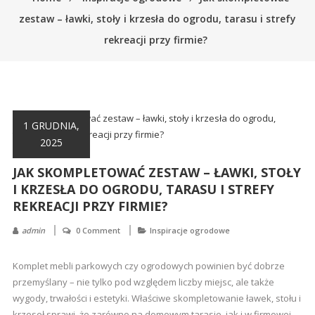
śmieci,
zestaw – ławki, stoły i krzesła do ogrodu, tarasu i strefy
części
rekreacji przy firmie?
maszynowe.
Produkujemy
min.:
różnego
rodzaju
1 GRUDNIA,
części
2025
do
betoniarek,
JAK SKOMPLETOWAĆ ZESTAW – ŁAWKI, STOŁY
maszyn
I KRZESŁA DO OGRODU, TARASU I STREFY
rolniczych,
REKREACJI PRZY FIRMIE?
także
admin
0 Comment
Inspiracje ogrodowe
części
zamienne.
Komplet mebli parkowych czy ogrodowych powinien być dobrze
przemyślany – nie tylko pod względem liczby miejsc, ale także
wygody, trwałości i estetyki. Właściwe skompletowanie ławek, stołu i
krzeseł sprawi, że zarówno na domowym tarasie, jak i w firmowej