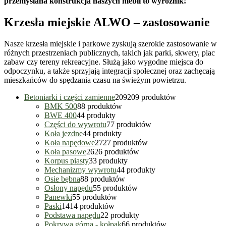
przemyślana konstrukcja naszych mebli to wyróżnik!
Krzesła miejskie ALWO – zastosowanie
Nasze krzesła miejskie i parkowe zyskują szerokie zastosowanie w
różnych przestrzeniach publicznych, takich jak parki, skwery, plac
zabaw czy tereny rekreacyjne. Służą jako wygodne miejsca do
odpoczynku, a także sprzyjają integracji społecznej oraz zachęcają
mieszkańców do spędzania czasu na świeżym powietrzu.
Betoniarki i części zamienne
209
209 produktów
BMK 500
8
8 produktów
BWE 400
4
4 produkty
Części do wywrotu
7
7 produktów
Koła jezdne
4
4 produkty
Koła napędowe
27
27 produktów
Koła pasowe
26
26 produktów
Korpus piasty
3
3 produkty
Mechanizmy wywrotu
4
4 produkty
Osie bębna
8
8 produktów
Osłony napędu
5
5 produktów
Panewki
5
5 produktów
Paski
14
14 produktów
Podstawa napędu
2
2 produkty
Pokrywa górna - kołpak
6
6 produktów