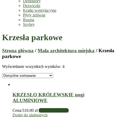
Deflektory
Drzwiczki
Kratki wentylacyjne
Płyty żeliwne
Ruszta
Szybry
Krzesła parkowe
Strona główna
/
Mała architektura miejska
/ Krzesła
parkowe
Wyświetlanie wszystkich wyników: 4
KRZESŁO KRÓLEWSKIE nogi
ALUMINIOWE
Cena:
510.00
zł
Dodaj do koszyka
Dodaj do ulubionych