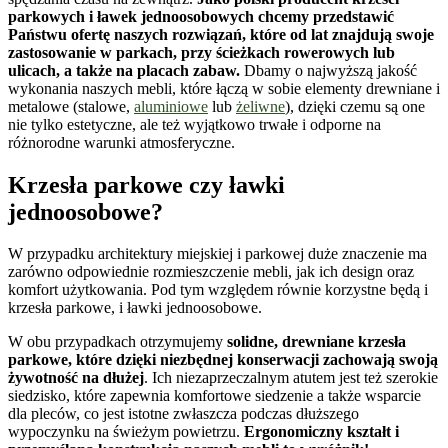
parkowych i ławek jednoosobowych chcemy przedstawić
Państwu ofertę naszych rozwiązań, które od lat znajdują swoje
zastosowanie w parkach, przy ścieżkach rowerowych lub
ulicach, a także na placach zabaw.
Dbamy o najwyższą jakość
wykonania naszych mebli, które łączą w sobie elementy drewniane i
metalowe (stalowe,
aluminiowe
lub
żeliwne
), dzięki czemu są one
nie tylko estetyczne, ale też wyjątkowo trwałe i odporne na
różnorodne warunki atmosferyczne.
Krzesła parkowe czy ławki
jednoosobowe?
W przypadku architektury miejskiej i parkowej duże znaczenie ma
zarówno odpowiednie rozmieszczenie mebli, jak ich design oraz
komfort użytkowania. Pod tym względem równie korzystne będą i
krzesła parkowe, i ławki jednoosobowe.
W obu przypadkach otrzymujemy
solidne, drewniane krzesła
parkowe, które dzięki niezbędnej konserwacji zachowają swoją
żywotność na dłużej
. Ich niezaprzeczalnym atutem jest też szerokie
siedzisko, które zapewnia komfortowe siedzenie a także wsparcie
dla pleców, co jest istotne zwłaszcza podczas dłuższego
wypoczynku na świeżym powietrzu.
Ergonomiczny kształt i