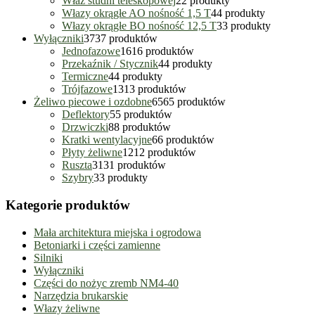
Właz studni teleskopowej
2
2 produkty
Włazy okrągłe AO nośność 1,5 T
4
4 produkty
Włazy okrągłe BO nośność 12,5 T
3
3 produkty
Wyłączniki
37
37 produktów
Jednofazowe
16
16 produktów
Przekaźnik / Stycznik
4
4 produkty
Termiczne
4
4 produkty
Trójfazowe
13
13 produktów
Żeliwo piecowe i ozdobne
65
65 produktów
Deflektory
5
5 produktów
Drzwiczki
8
8 produktów
Kratki wentylacyjne
6
6 produktów
Płyty żeliwne
12
12 produktów
Ruszta
31
31 produktów
Szybry
3
3 produkty
Kategorie produktów
Mała architektura miejska i ogrodowa
Betoniarki i części zamienne
Silniki
Wyłączniki
Części do nożyc zremb NM4-40
Narzędzia brukarskie
Włazy żeliwne