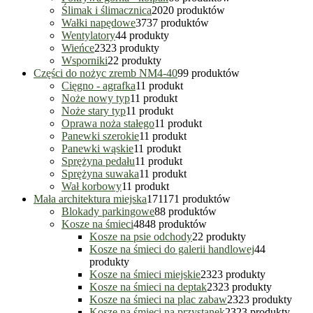
Ślimak i ślimacznica
20
20 produktów
Wałki napędowe
37
37 produktów
Wentylatory
4
4 produkty
Wieńce
23
23 produkty
Wsporniki
2
2 produkty
Części do nożyc zremb NM4-40
9
9 produktów
Cięgno - agrafka
1
1 produkt
Noże nowy typ
1
1 produkt
Noże stary typ
1
1 produkt
Oprawa noża stałego
1
1 produkt
Panewki szerokie
1
1 produkt
Panewki wąskie
1
1 produkt
Sprężyna pedału
1
1 produkt
Sprężyna suwaka
1
1 produkt
Wał korbowy
1
1 produkt
Mała architektura miejska
171
171 produktów
Blokady parkingowe
8
8 produktów
Kosze na śmieci
48
48 produktów
Kosze na psie odchody
2
2 produkty
Kosze na śmieci do galerii handlowej
4
4
produkty
Kosze na śmieci miejskie
23
23 produkty
Kosze na śmieci na deptak
23
23 produkty
Kosze na śmieci na plac zabaw
23
23 produkty
Kosze na śmieci na przystanek
23
23 produkty