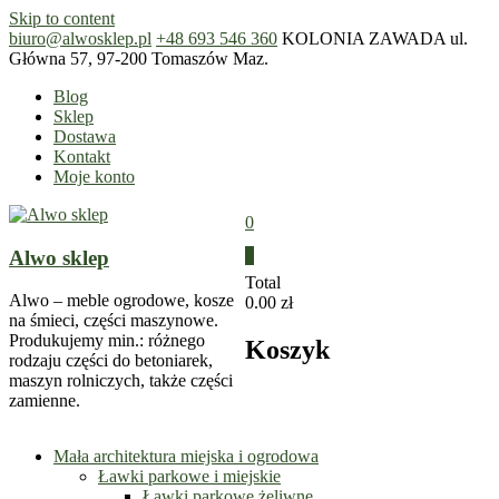
Skip to content
biuro@alwosklep.pl
+48 693 546 360
KOLONIA ZAWADA ul.
Główna 57, 97-200 Tomaszów Maz.
Blog
Sklep
Dostawa
Kontakt
Moje konto
0
Alwo sklep
0
Total
Alwo – meble ogrodowe, kosze
0.00 zł
na śmieci, części maszynowe.
Produkujemy min.: różnego
Koszyk
rodzaju części do betoniarek,
maszyn rolniczych, także części
zamienne.
Mała architektura miejska i ogrodowa
Ławki parkowe i miejskie
Ławki parkowe żeliwne