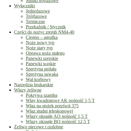
Silniki trójfazowe
Wyłączniki
Jednofazowe
Trójfazowe
Termiczne
Przekaźnik / Stycznik
Części do nożyc zremb NM4-40
Cięgno – agrafka
Noże nowy typ
Noże stary typ
Oprawa noża stałego
Panewki szerokie
Panewki wąskie
Sprężyna pedału
Sprężyna suwaka
Wał korbowy
Narzędzia brukarskie
Włazy żeliwne
Pokrywa szamba
Włay kwadratowe AK nośność 1,5 T
Właz na stożek prześwit 375
Właz studni teleskopowej
Włazy okrągłe AO nośność 1,5 T
Włazy okrągłe BO nośność 12,5 T
Żeliwo piecowe i ozdobne