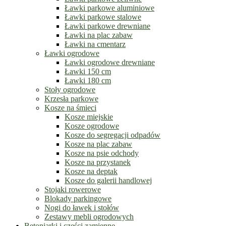
Ławki parkowe aluminiowe
Ławki parkowe stalowe
Ławki parkowe drewniane
Ławki na plac zabaw
Ławki na cmentarz
Ławki ogrodowe
Ławki ogrodowe drewniane
Ławki 150 cm
Ławki 180 cm
Stoły ogrodowe
Krzesła parkowe
Kosze na śmieci
Kosze miejskie
Kosze ogrodowe
Kosze do segregacji odpadów
Kosze na plac zabaw
Kosze na psie odchody
Kosze na przystanek
Kosze na deptak
Kosze do galerii handlowej
Stojaki rowerowe
Blokady parkingowe
Nogi do ławek i stołów
Zestawy mebli ogrodowych
Betoniarki i części zamienne