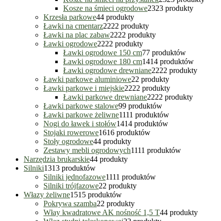
Kosze na śmieci ogrodowe
23
23 produkty
Krzesła parkowe
4
4 produkty
Ławki na cmentarz
22
22 produkty
Ławki na plac zabaw
22
22 produkty
Ławki ogrodowe
22
22 produkty
Ławki ogrodowe 150 cm
7
7 produktów
Ławki ogrodowe 180 cm
14
14 produktów
Ławki ogrodowe drewniane
22
22 produkty
Ławki parkowe aluminiowe
2
2 produkty
Ławki parkowe i miejskie
22
22 produkty
Ławki parkowe drewniane
22
22 produkty
Ławki parkowe stalowe
9
9 produktów
Ławki parkowe żeliwne
11
11 produktów
Nogi do ławek i stołów
14
14 produktów
Stojaki rowerowe
16
16 produktów
Stoły ogrodowe
4
4 produkty
Zestawy mebli ogrodowych
11
11 produktów
Narzędzia brukarskie
4
4 produkty
Silniki
13
13 produktów
Silniki jednofazowe
11
11 produktów
Silniki trójfazowe
2
2 produkty
Włazy żeliwne
15
15 produktów
Pokrywa szamba
2
2 produkty
Włay kwadratowe AK nośność 1,5 T
4
4 produkty