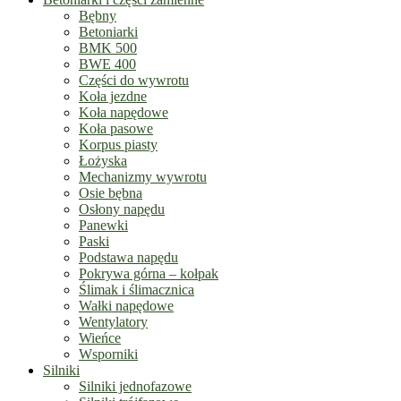
Bębny
Betoniarki
BMK 500
BWE 400
Części do wywrotu
Koła jezdne
Koła napędowe
Koła pasowe
Korpus piasty
Łożyska
Mechanizmy wywrotu
Osie bębna
Osłony napędu
Panewki
Paski
Podstawa napędu
Pokrywa górna – kołpak
Ślimak i ślimacznica
Wałki napędowe
Wentylatory
Wieńce
Wsporniki
Silniki
Silniki jednofazowe