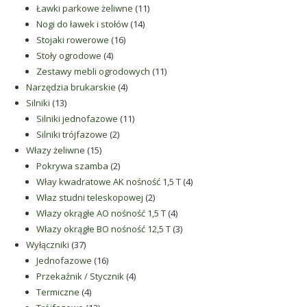
produktów
11
Ławki parkowe żeliwne
11
14
produktów
Nogi do ławek i stołów
14
16
produktów
Stojaki rowerowe
16
4
produktów
Stoły ogrodowe
4
produkty
11
Zestawy mebli ogrodowych
11
4
produktów
Narzędzia brukarskie
4
13
produkty
Silniki
13
produktów
11
Silniki jednofazowe
11
2
produktów
Silniki trójfazowe
2
15
produkty
Włazy żeliwne
15
produktów
2
Pokrywa szamba
2
produkty
4
Włay kwadratowe AK nośność 1,5 T
4
2
produkty
Właz studni teleskopowej
2
produkty
4
Włazy okrągłe AO nośność 1,5 T
4
produkty
3
Włazy okrągłe BO nośność 12,5 T
3
37
produkty
Wyłączniki
37
produktów
16
Jednofazowe
16
produktów
4
Przekaźnik / Stycznik
4
4
produkty
Termiczne
4