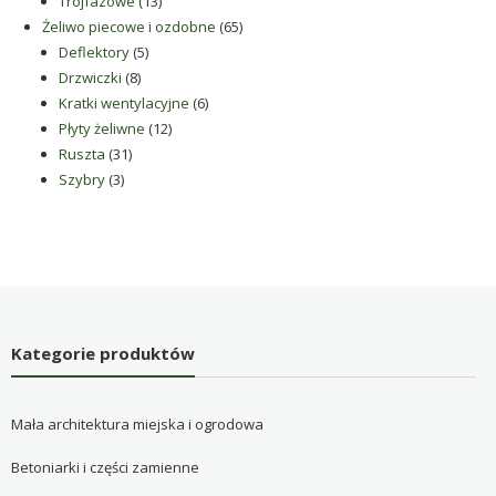
produkty
13
Trójfazowe
13
produktów
65
Żeliwo piecowe i ozdobne
65
5
produktów
Deflektory
5
8
produktów
Drzwiczki
8
produktów
6
Kratki wentylacyjne
6
12
produktów
Płyty żeliwne
12
31
produktów
Ruszta
31
3
produktów
Szybry
3
produkty
Kategorie produktów
Mała architektura miejska i ogrodowa
Betoniarki i części zamienne