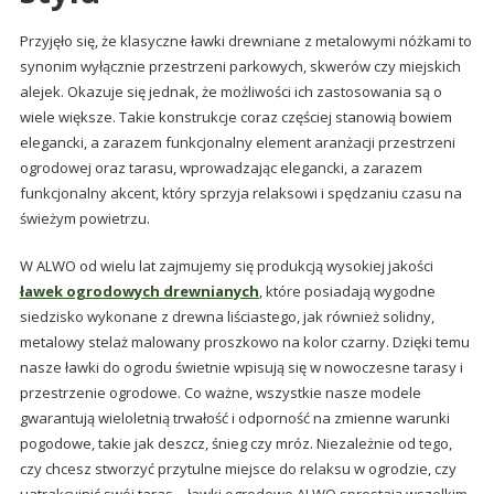
Przyjęło się, że klasyczne ławki drewniane z metalowymi nóżkami to
synonim wyłącznie przestrzeni parkowych, skwerów czy miejskich
alejek. Okazuje się jednak, że możliwości ich zastosowania są o
wiele większe. Takie konstrukcje coraz częściej stanowią bowiem
elegancki, a zarazem funkcjonalny element aranżacji przestrzeni
ogrodowej oraz tarasu, wprowadzając elegancki, a zarazem
funkcjonalny akcent, który sprzyja relaksowi i spędzaniu czasu na
świeżym powietrzu.
W ALWO od wielu lat zajmujemy się produkcją wysokiej jakości
ławek ogrodowych drewnianych
, które posiadają wygodne
siedzisko wykonane z drewna liściastego, jak również solidny,
metalowy stelaż malowany proszkowo na kolor czarny. Dzięki temu
nasze ławki do ogrodu świetnie wpisują się w nowoczesne tarasy i
przestrzenie ogrodowe. Co ważne, wszystkie nasze modele
gwarantują wieloletnią trwałość i odporność na zmienne warunki
pogodowe, takie jak deszcz, śnieg czy mróz. Niezależnie od tego,
czy chcesz stworzyć przytulne miejsce do relaksu w ogrodzie, czy