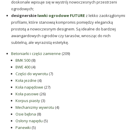
doskonale wpisuje się w wystrój nowoczesnych przestrzeni
ogrodowych;
designerskie
ławki ogrodowe FUTURE
z lekko zaokrąglonymi
profilami, które stanowią kompromis pomiędzy elegancką
prostotą a nowoczesnym designem. Są idealne do bardziej
awangardowych ogrodów czy tarasów, wnosząc do nich
subtelną, ale wyrazistą estetykę.
209
Betoniarki i części zamienne
209
8
produktów
BMK 500
8
produktów
4
BWE 400
4
produkty
7
Części do wywrotu
7
4
produktów
Koła jezdne
4
produkty
27
Koła napędowe
27
26
produktów
Koła pasowe
26
3
produktów
Korpus piasty
3
produkty
4
Mechanizmy wywrotu
4
8
produkty
Osie bębna
8
produktów
5
Osłony napędu
5
5
produktów
Panewki
5