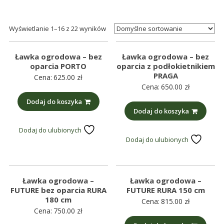
śmieci,
części
Wyświetlanie 1–16 z 22 wyników
maszynowe.
Produkujemy
min.:
Ławka ogrodowa – bez
Ławka ogrodowa – bez
oparcia PORTO
oparcia z podłokietnikiem
różnego
PRAGA
Cena:
625.00
zł
rodzaju
Cena:
650.00
zł
części
Dodaj do koszyka
do
Dodaj do koszyka
betoniarek,
Dodaj do ulubionych
maszyn
Dodaj do ulubionych
rolniczych,
także
części
Ławka ogrodowa –
Ławka ogrodowa –
zamienne.
FUTURE bez oparcia RURA
FUTURE RURA 150 cm
180 cm
Cena:
815.00
zł
Cena:
750.00
zł