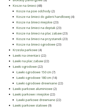
Blokady parkingowe
8
48
produktów
Kosze na śmieci
48
produktów
2
Kosze na psie odchody
2
produkty
4
Kosze na śmieci do galerii handlowej
4
23
produkty
Kosze na śmieci miejskie
23
produkty
23
Kosze na śmieci na deptak
23
produkty
23
Kosze na śmieci na plac zabaw
23
produkty
23
Kosze na śmieci na przystanek
23
23
produkty
Kosze na śmieci ogrodowe
23
4
produkty
Krzesła parkowe
4
produkty
22
Ławki na cmentarz
22
produkty
22
Ławki na plac zabaw
22
22
produkty
Ławki ogrodowe
22
produkty
7
Ławki ogrodowe 150 cm
7
produktów
14
Ławki ogrodowe 180 cm
14
produktów
22
Ławki ogrodowe drewniane
22
2
produkty
Ławki parkowe aluminiowe
2
22
produkty
Ławki parkowe i miejskie
22
produkty
22
Ławki parkowe drewniane
22
9
produkty
Ławki parkowe stalowe
9