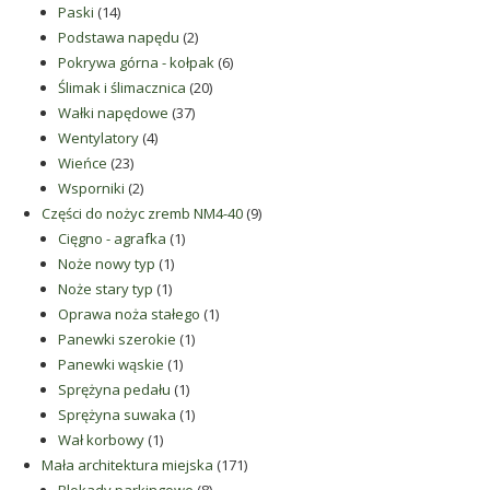
14
produktów
Paski
14
produktów
2
Podstawa napędu
2
produkty
6
Pokrywa górna - kołpak
6
20
produktów
Ślimak i ślimacznica
20
37
produktów
Wałki napędowe
37
4
produktów
Wentylatory
4
23
produkty
Wieńce
23
produkty
2
Wsporniki
2
produkty
9
Części do nożyc zremb NM4-40
9
1
produktów
Cięgno - agrafka
1
1
produkt
Noże nowy typ
1
1
produkt
Noże stary typ
1
produkt
1
Oprawa noża stałego
1
1
produkt
Panewki szerokie
1
1
produkt
Panewki wąskie
1
produkt
1
Sprężyna pedału
1
produkt
1
Sprężyna suwaka
1
1
produkt
Wał korbowy
1
produkt
171
Mała architektura miejska
171
8
produktów