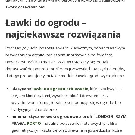
uatrakcyjnić swój taras – ławki ogrodowe ALWO sprostają wszelkim
Twoim oczekiwaniom!
Ławki do ogrodu –
najciekawsze rozwiązania
Podczas gdy jedni pozostają wierni klasycznym, ponadczasowym
rozwiązaniom architektonicznym, inni stawiają na świeżość,
nowoczesność i minimalizm. W ALWO staramy się jednak
dopasować do potrzeb i preferencji wszystkich naszych klientów,
dlatego proponujemy im takie modele ławek ogrodowych jak np.:
klasyczne
ławki do ogrodu królewskie
, które zachwycają
eleganckimi detalami, wysokiej jakości drewnem oraz
wyrafinowaną formą, idealnie komponując się w ogrodach o
tradycyjnym charakterze;
minimalistyczne ławki ogrodowe z profili LONDON, RZYM,
PRAGA,
PORTO
– idealne połączenie metalowych profili o
geometrycznym kształcie oraz drewnianego siedziska, które