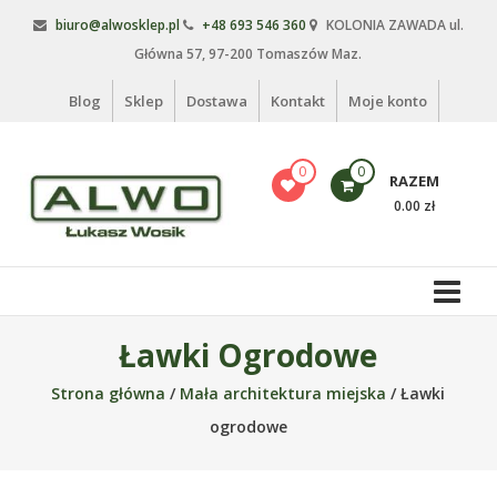
Skip
biuro@alwosklep.pl
+48 693 546 360
KOLONIA ZAWADA ul.
to
Główna 57, 97-200 Tomaszów Maz.
content
Blog
Sklep
Dostawa
Kontakt
Moje konto
0
0
RAZEM
0.00 zł
Alwo
sklep
Alwo
Ławki Ogrodowe
–
Strona główna
/
Mała architektura miejska
/ Ławki
meble
ogrodowe,
ogrodowe
kosze
na