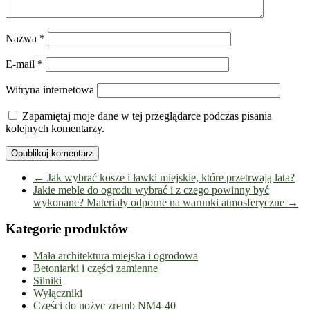
Nazwa
*
E-mail
*
Witryna internetowa
Zapamiętaj moje dane w tej przeglądarce podczas pisania
kolejnych komentarzy.
←
Jak wybrać kosze i ławki miejskie, które przetrwają lata?
Jakie meble do ogrodu wybrać i z czego powinny być
wykonane? Materiały odporne na warunki atmosferyczne
→
Kategorie produktów
Mała architektura miejska i ogrodowa
Betoniarki i części zamienne
Silniki
Wyłączniki
Części do nożyc zremb NM4-40