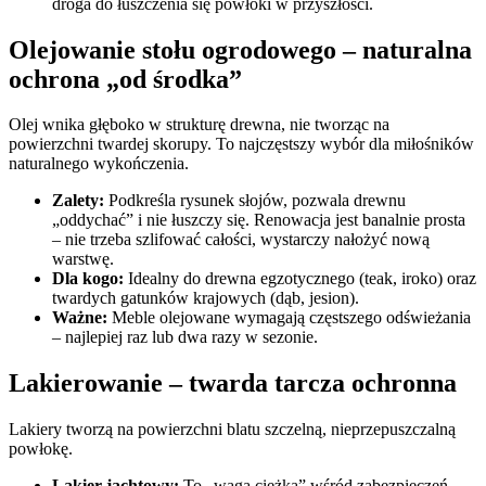
droga do łuszczenia się powłoki w przyszłości.
Olejowanie stołu ogrodowego – naturalna
ochrona „od środka”
Olej wnika głęboko w strukturę drewna, nie tworząc na
powierzchni twardej skorupy. To najczęstszy wybór dla miłośników
naturalnego wykończenia.
Zalety:
Podkreśla rysunek słojów, pozwala drewnu
„oddychać” i nie łuszczy się. Renowacja jest banalnie prosta
– nie trzeba szlifować całości, wystarczy nałożyć nową
warstwę.
Dla kogo:
Idealny do drewna egzotycznego (teak, iroko) oraz
twardych gatunków krajowych (dąb, jesion).
Ważne:
Meble olejowane wymagają częstszego odświeżania
– najlepiej raz lub dwa razy w sezonie.
Lakierowanie – twarda tarcza ochronna
Lakiery tworzą na powierzchni blatu szczelną, nieprzepuszczalną
powłokę.
Lakier jachtowy:
To „waga ciężka” wśród zabezpieczeń.