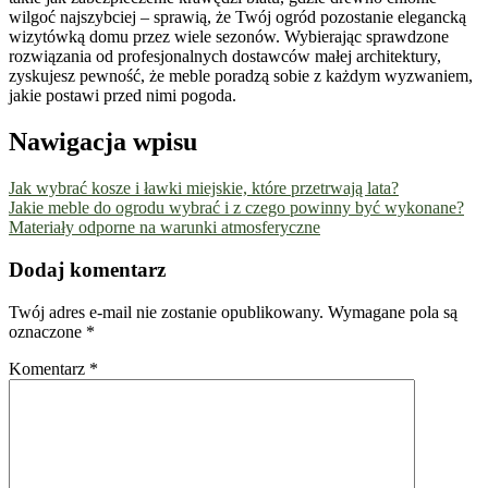
wilgoć najszybciej – sprawią, że Twój ogród pozostanie elegancką
wizytówką domu przez wiele sezonów. Wybierając sprawdzone
rozwiązania od profesjonalnych dostawców małej architektury,
zyskujesz pewność, że meble poradzą sobie z każdym wyzwaniem,
jakie postawi przed nimi pogoda.
Nawigacja wpisu
Jak wybrać kosze i ławki miejskie, które przetrwają lata?
Jakie meble do ogrodu wybrać i z czego powinny być wykonane?
Materiały odporne na warunki atmosferyczne
Dodaj komentarz
Twój adres e-mail nie zostanie opublikowany.
Wymagane pola są
oznaczone
*
Komentarz
*