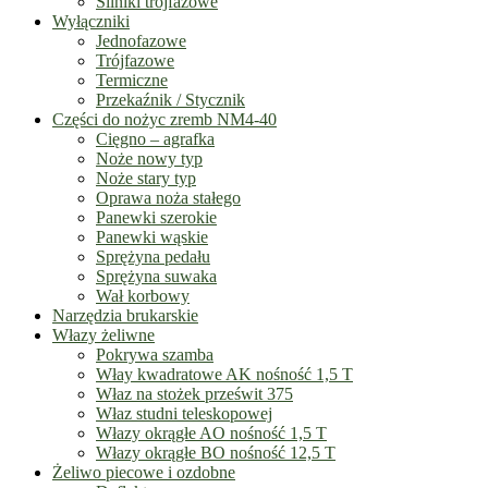
Silniki trójfazowe
Wyłączniki
Jednofazowe
Trójfazowe
Termiczne
Przekaźnik / Stycznik
Części do nożyc zremb NM4-40
Cięgno – agrafka
Noże nowy typ
Noże stary typ
Oprawa noża stałego
Panewki szerokie
Panewki wąskie
Sprężyna pedału
Sprężyna suwaka
Wał korbowy
Narzędzia brukarskie
Włazy żeliwne
Pokrywa szamba
Włay kwadratowe AK nośność 1,5 T
Właz na stożek prześwit 375
Właz studni teleskopowej
Włazy okrągłe AO nośność 1,5 T
Włazy okrągłe BO nośność 12,5 T
Żeliwo piecowe i ozdobne