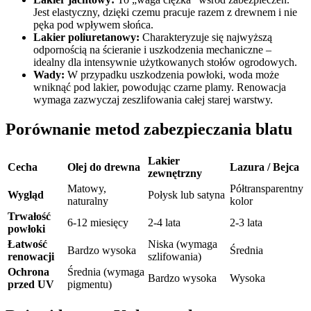
Jest elastyczny, dzięki czemu pracuje razem z drewnem i nie
pęka pod wpływem słońca.
Lakier poliuretanowy:
Charakteryzuje się najwyższą
odpornością na ścieranie i uszkodzenia mechaniczne –
idealny dla intensywnie użytkowanych stołów ogrodowych.
Wady:
W przypadku uszkodzenia powłoki, woda może
wniknąć pod lakier, powodując czarne plamy. Renowacja
wymaga zazwyczaj zeszlifowania całej starej warstwy.
Porównanie metod zabezpieczania blatu
Lakier
Cecha
Olej do drewna
Lazura / Bejca
zewnętrzny
Matowy,
Półtransparentny
Wygląd
Połysk lub satyna
naturalny
kolor
Trwałość
6-12 miesięcy
2-4 lata
2-3 lata
powłoki
Łatwość
Niska (wymaga
Bardzo wysoka
Średnia
renowacji
szlifowania)
Ochrona
Średnia (wymaga
Bardzo wysoka
Wysoka
przed UV
pigmentu)