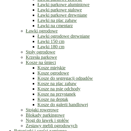
Ławki parkowe aluminiowe
Ławki parkowe stalowe
Ławki parkowe drewniane
Ławki na plac zabaw
Ławki na cmentarz
Ławki ogrodowe
Ławki ogrodowe drewniane
Ławki 150 cm
Ławki 180 cm
Stoły ogrodowe
Krzesła parkowe
Kosze na śmieci
Kosze miejskie
Kosze ogrodowe
Kosze do segregacji odpadów
Kosze na plac zabaw
Kosze na psie odchody
Kosze na przystanek
Kosze na deptak
Kosze do galerii handlowej
Stojaki rowerowe
Blokady parkingowe
Nogi do ławek i stołów
Zestawy mebli ogrodowych
Betoniarki i części zamienne