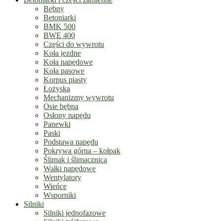
Bębny
Betoniarki
BMK 500
BWE 400
Części do wywrotu
Koła jezdne
Koła napędowe
Koła pasowe
Korpus piasty
Łożyska
Mechanizmy wywrotu
Osie bębna
Osłony napędu
Panewki
Paski
Podstawa napędu
Pokrywa górna – kołpak
Ślimak i ślimacznica
Wałki napędowe
Wentylatory
Wieńce
Wsporniki
Silniki
Silniki jednofazowe