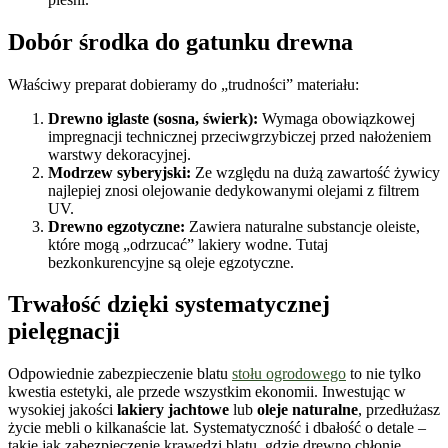
Dobór środka do gatunku drewna
Właściwy preparat dobieramy do „trudności” materiału:
Drewno iglaste (sosna, świerk):
Wymaga obowiązkowej
impregnacji technicznej przeciwgrzybiczej przed nałożeniem
warstwy dekoracyjnej.
Modrzew syberyjski:
Ze względu na dużą zawartość żywicy
najlepiej znosi olejowanie dedykowanymi olejami z filtrem
UV.
Drewno egzotyczne:
Zawiera naturalne substancje oleiste,
które mogą „odrzucać” lakiery wodne. Tutaj
bezkonkurencyjne są oleje egzotyczne.
Trwałość dzięki systematycznej
pielęgnacji
Odpowiednie zabezpieczenie blatu
stołu ogrodowego
to nie tylko
kwestia estetyki, ale przede wszystkim ekonomii. Inwestując w
wysokiej jakości
lakiery jachtowe
lub
oleje naturalne
, przedłużasz
życie mebli o kilkanaście lat. Systematyczność i dbałość o detale –
takie jak zabezpieczenie krawędzi blatu, gdzie drewno chłonie