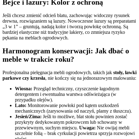
Bejce i lazury: Kolor z ochroną
Jeśli chcesz zmienić odcień blatu, zachowując widoczny rysunek
drewna, rozwiązaniem są lazury. Nowoczesne lazury są preparatami
„3 w 1” – gruntują, nadają kolor i tworzą powłokę ochronną. Są
bardziej elastyczne niż tradycyjne lakiery, co zmniejsza ryzyko
pękania na meblach ogrodowych.
Harmonogram konserwacji: Jak dbać o
meble w trakcie roku?
Profesjonalna pielęgnacja mebli ogrodowych, takich jak
stoły, ławki
parkowe czy krzesła
, nie kończy się na jednorazowym malowaniu:
Wiosna:
Przegląd techniczny, czyszczenie łagodnym
detergentem i ewentualna warstwa odświeżająca (w
przypadku olejów).
Lato:
Monitorowanie powłoki pod kątem uszkodzeń
mechanicznych (zarysowania od naczyń, plamy z tłuszczu).
Jesień/Zima:
Jeśli to możliwe, blat stołu powinien zostać
przykryty dedykowanym pokrowcem lub schowany w
przewiewnym, suchym miejscu.
Uwaga:
Nie owijaj mebli
szczelnie folią – brak cyrkulacji powietrza sprzyja rozwojowi
pleśni.