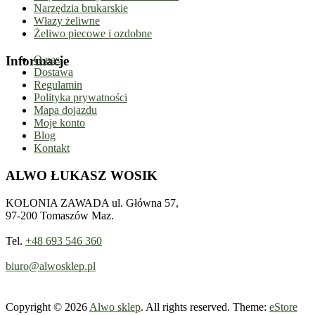
Narzędzia brukarskie
Włazy żeliwne
Żeliwo piecowe i ozdobne
Informacje
O nas
Dostawa
Regulamin
Polityka prywatności
Mapa dojazdu
Moje konto
Blog
Kontakt
ALWO ŁUKASZ WOSIK
KOLONIA ZAWADA ul. Główna 57,
97-200 Tomaszów Maz.
Tel.
+48 693 546 360
biuro@alwosklep.pl
Copyright © 2026
Alwo sklep
. All rights reserved. Theme:
eStore