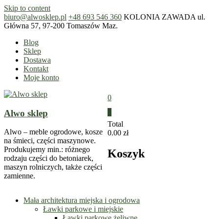
Skip to content
biuro@alwosklep.pl
+48 693 546 360
KOLONIA ZAWADA ul.
Główna 57, 97-200 Tomaszów Maz.
Blog
Sklep
Dostawa
Kontakt
Moje konto
0
Alwo sklep
0
Total
Alwo – meble ogrodowe, kosze
0.00 zł
na śmieci, części maszynowe.
Produkujemy min.: różnego
Koszyk
rodzaju części do betoniarek,
maszyn rolniczych, także części
zamienne.
Mała architektura miejska i ogrodowa
Ławki parkowe i miejskie
Ławki parkowe żeliwne