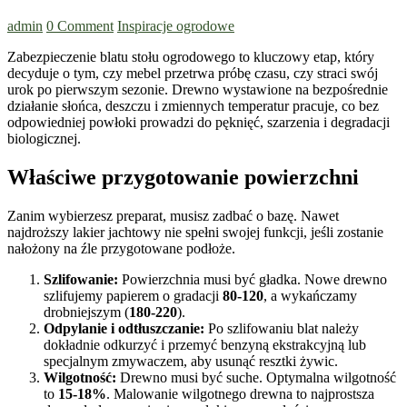
admin
0 Comment
Inspiracje ogrodowe
Zabezpieczenie blatu stołu ogrodowego to kluczowy etap, który
decyduje o tym, czy mebel przetrwa próbę czasu, czy straci swój
urok po pierwszym sezonie. Drewno wystawione na bezpośrednie
działanie słońca, deszczu i zmiennych temperatur pracuje, co bez
odpowiedniej powłoki prowadzi do pęknięć, szarzenia i degradacji
biologicznej.
Właściwe przygotowanie powierzchni
Zanim wybierzesz preparat, musisz zadbać o bazę. Nawet
najdroższy lakier jachtowy nie spełni swojej funkcji, jeśli zostanie
nałożony na źle przygotowane podłoże.
Szlifowanie:
Powierzchnia musi być gładka. Nowe drewno
szlifujemy papierem o gradacji
80-120
, a wykańczamy
drobniejszym (
180-220
).
Odpylanie i odtłuszczanie:
Po szlifowaniu blat należy
dokładnie odkurzyć i przemyć benzyną ekstrakcyjną lub
specjalnym zmywaczem, aby usunąć resztki żywic.
Wilgotność:
Drewno musi być suche. Optymalna wilgotność
to
15-18%
. Malowanie wilgotnego drewna to najprostsza