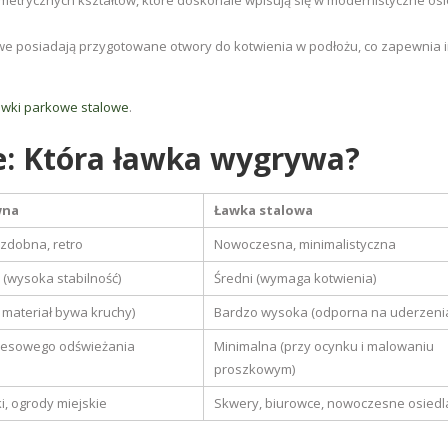
etrycznych kształtów, które doskonale wpisują się w modernistyczne osi
lowe posiadają przygotowane otwory do kotwienia w podłożu, co zapewnia 
awki parkowe stalowe
.
e: Która ławka wygrywa?
wna
Ławka stalowa
ozdobna, retro
Nowoczesna, minimalistyczna
 (wysoka stabilność)
Średni (wymaga kotwienia)
 materiał bywa kruchy)
Bardzo wysoka (odporna na uderzeni
esowego odświeżania
Minimalna (przy ocynku i malowaniu
proszkowym)
ki, ogrody miejskie
Skwery, biurowce, nowoczesne osiedl