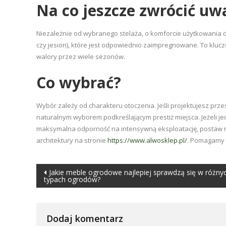
Na co jeszcze zwrócić uw
Niezależnie od wybranego stelaża, o komforcie użytkowania d
czy jesion), które jest odpowiednio zaimpregnowane. To kluc
walory przez wiele sezonów.
Co wybrać?
Wybór zależy od charakteru otoczenia. Jeśli projektujesz prz
naturalnym wyborem podkreślającym prestiż miejsca. Jeżeli je
maksymalna odporność na intensywną eksploatację, postaw
architektury na stronie
https://www.alwosklep.pl/
. Pomagamy t
Nawigacja
Jakie meble ogrodowe najlepiej sprawdzą się w różny
typach ogrodów?
wpisu
Dodaj komentarz