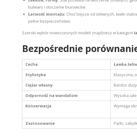
Lekkość formy:
Stal pozwala na tworzenie smukłych, geom
bulwary i otoczenie biurowców.
Łatwość montażu:
Choć lżejsze od żeliwnych, ławki sta
pełne bezpieczeństwo.
Szeroki wybór nowoczesnych modeli znajdziesz w kategorii
ł
Bezpośrednie porównani
Cecha
Ławka żeli
Stylistyka
Klasyczna, 
Ciężar własny
Bardzo duży
Odporność na wandalizm
Wysoka (ale
Konserwacja
Wymaga okr
Zastosowanie
Parki, zabyt