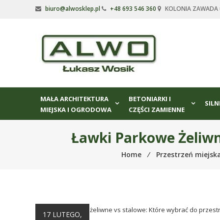
Skip
biuro@alwosklep.pl
+48 693 546 360
KOLONIA ZAWADA ul
to
content
Alwo
sklep
Alwo
–
MAŁA ARCHITEKTURA
BETONIARKI I
meble
SILN
MIEJSKA I OGRODOWA
CZĘŚCI ZAMIENNE
ogrodowe,
kosze
Ławki Parkowe Żeliwn
na
śmieci,
Home
⁄
Przestrzeń miejska
części
maszynowe.
Produkujemy
min.:
różnego
17 LUTEGO,