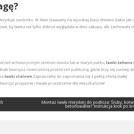
agę?
ecyduje siedzisko. W Alwo stawiamy na wysokiej klasy drewno (takie jak 
zowe, by ławka nie tylko dobrze wyglądała w dniu zakupu, ale zachowała 
estrzeń w historycznym centrum miasta lub w starym parku,
ławki żeliwne
dnak tworzysz nowoczesną przestrzeń publiczną, gdzie liczy się surowy de
 na
ławki stalowe
.Zapraszamy do zapoznania się z pełną ofertą małej
worzyć przyjazne i trwałe przestrzenie dla mieszkańców!
ch
Montaż ławki miejskiej do podłoża: Śruby, kotw
betonowanie? Instrukcja krok po k