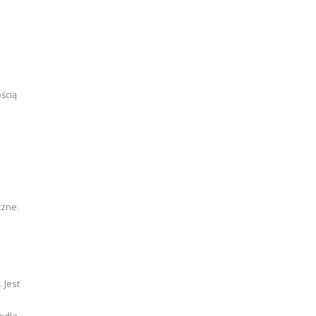
ością
czne.
 Jest