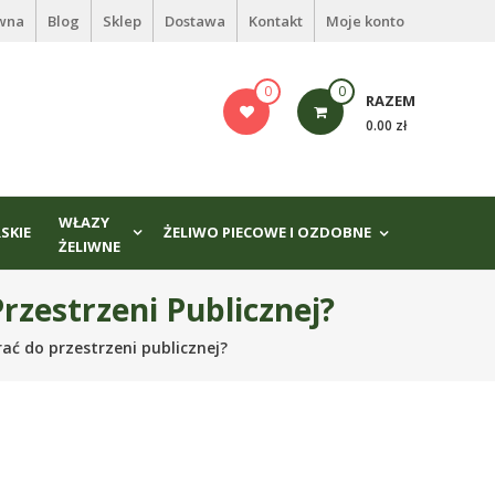
ówna
Blog
Sklep
Dostawa
Kontakt
Moje konto
0
0
RAZEM
0.00 zł
WŁAZY
SKIE
ŻELIWO PIECOWE I OZDOBNE
ŻELIWNE
zestrzeni Publicznej?
ać do przestrzeni publicznej?