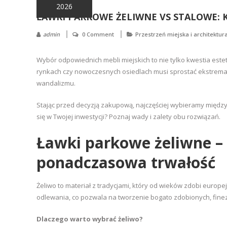
rodzaju
2026
ŁAWKI PARKOWE ŻELIWNE VS STALOWE: 
części
do
admin
0 Comment
Przestrzeń miejska i architektur
betoniarek,
maszyn
Wybór odpowiednich mebli miejskich to nie tylko kwestia estet
rolniczych,
rynkach czy nowoczesnych osiedlach musi sprostać ekstrema
także
wandalizmu.
części
zamienne.
Stając przed decyzją zakupową, najczęściej wybieramy między
się w Twojej inwestycji? Poznaj wady i zalety obu rozwiązań.
Ławki parkowe żeliwne – 
ponadczasowa trwałość
Żeliwo to materiał z tradycjami, który od wieków zdobi europe
odlewania, co pozwala na tworzenie bogato zdobionych, finez
Dlaczego warto wybrać żeliwo?