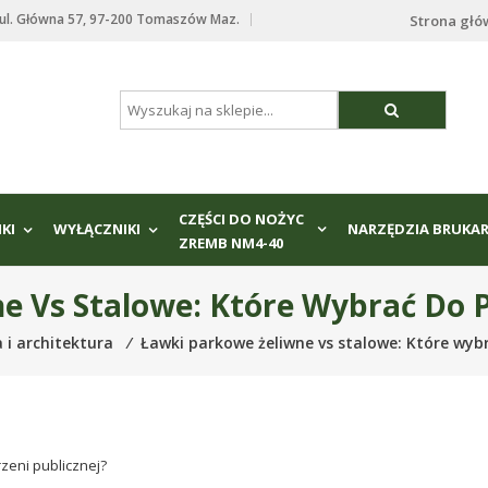
. Główna 57, 97-200 Tomaszów Maz.
Strona gł
CZĘŚCI DO NOŻYC
IKI
WYŁĄCZNIKI
NARZĘDZIA BRUKAR
ZREMB NM4-40
e Vs Stalowe: Które Wybrać Do Pr
 i architektura
⁄
Ławki parkowe żeliwne vs stalowe: Które wybr