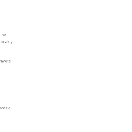
, na
po akty
prawdzi
ocesie