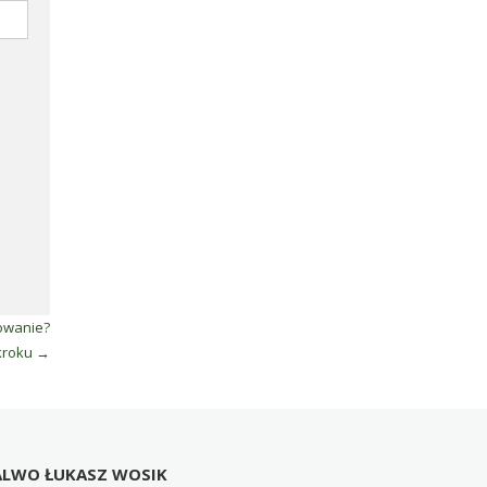
nowanie?
 kroku
→
ALWO ŁUKASZ WOSIK