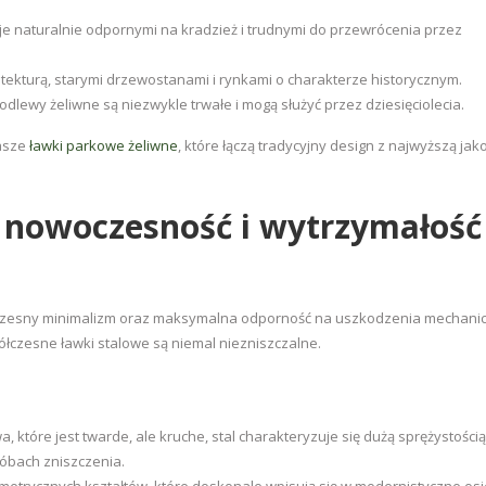
i je naturalnie odpornymi na kradzież i trudnymi do przewrócenia przez
tekturą, starymi drzewostanami i rynkami o charakterze historycznym.
wy żeliwne są niezwykle trwałe i mogą służyć przez dziesięciolecia.
nasze
ławki parkowe żeliwne
, które łączą tradycyjny design z najwyższą jak
 nowoczesność i wytrzymałość
owoczesny minimalizm oraz maksymalna odporność na uszkodzenia mechani
łczesne ławki stalowe są niemal niezniszczalne.
, które jest twarde, ale kruche, stal charakteryzuje się dużą sprężystością.
óbach zniszczenia.