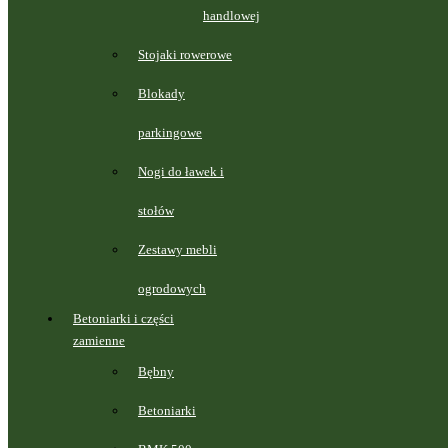
handlowej
Stojaki rowerowe
Blokady
parkingowe
Nogi do ławek i
stołów
Zestawy mebli
ogrodowych
Betoniarki i części
zamienne
Bębny
Betoniarki