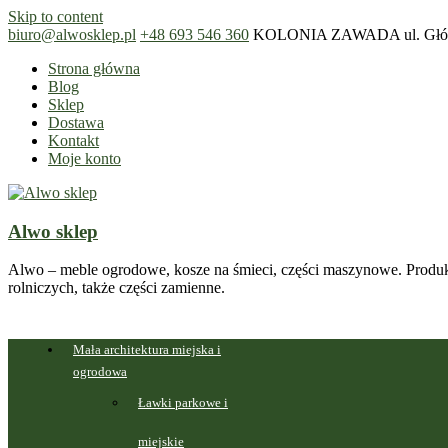
Skip to content
biuro@alwosklep.pl
+48 693 546 360
KOLONIA ZAWADA ul. Główn
Strona główna
Blog
Sklep
Dostawa
Kontakt
Moje konto
Alwo sklep
Alwo – meble ogrodowe, kosze na śmieci, części maszynowe. Produk
rolniczych, także części zamienne.
Mała architektura miejska i
ogrodowa
Ławki parkowe i
miejskie