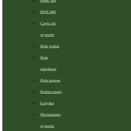
BMK 500
BWE 400
Części do
wywrotu
Koła jezdne
Koła
napędowe
Koła pasowe
Korpus piasty
Łożyska
Mechanizmy
wywrotu