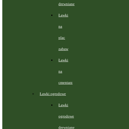
drewniane
Ławki
na
plac
zabaw
Ławki
na
cmentarz
Ławki ogrodowe
Ławki
ogrodowe
drewniane