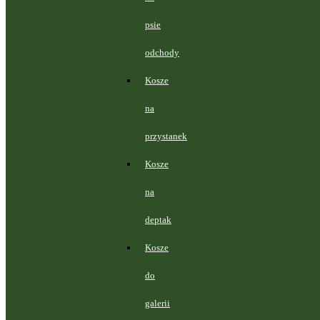
psie
odchody
Kosze
na
przystanek
Kosze
na
deptak
Kosze
do
galerii