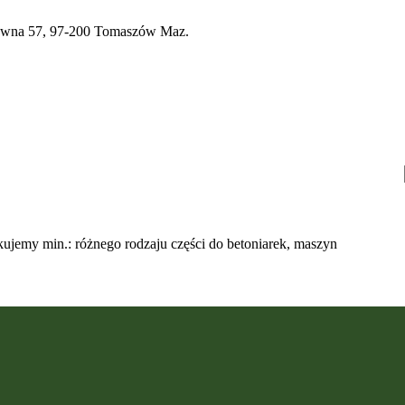
a 57, 97-200 Tomaszów Maz.
ujemy min.: różnego rodzaju części do betoniarek, maszyn