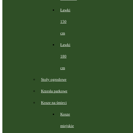
Ławki
150
cm
Ławki
180
cm
Stoły ogrodowe
Krzesła parkowe
Kosze na śmieci
Kosze
miejskie