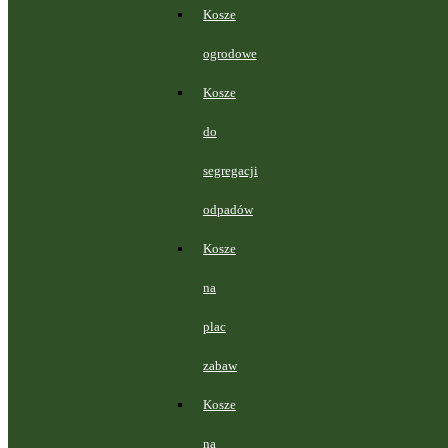
Kosze
ogrodowe
Kosze
do
segregacji
odpadów
Kosze
na
plac
zabaw
Kosze
na