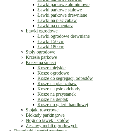
Ławki parkowe aluminiowe
Ławki parkowe stalowe
Ławki parkowe drewniane
Ławki na plac zabaw
Ławki na cmentarz
Ławki ogrodowe
Ławki ogrodowe drewniane
Ławki 150 cm
Ławki 180 cm
Stoły ogrodowe
Krzesła parkowe
Kosze na śmieci
Kosze miejskie
Kosze ogrodowe
Kosze do segregacji odpadów
Kosze na plac zabaw
Kosze na psie odchody
Kosze na przystanek
Kosze na deptak
Kosze do galerii handlowej
Stojaki rowerowe
Blokady parkingowe
Nogi do ławek i stołów
Zestawy mebli ogrodowych
Betoniarki i części zamienne