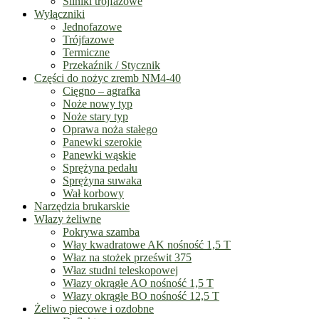
Silniki trójfazowe
Wyłączniki
Jednofazowe
Trójfazowe
Termiczne
Przekaźnik / Stycznik
Części do nożyc zremb NM4-40
Cięgno – agrafka
Noże nowy typ
Noże stary typ
Oprawa noża stałego
Panewki szerokie
Panewki wąskie
Sprężyna pedału
Sprężyna suwaka
Wał korbowy
Narzędzia brukarskie
Włazy żeliwne
Pokrywa szamba
Włay kwadratowe AK nośność 1,5 T
Właz na stożek prześwit 375
Właz studni teleskopowej
Włazy okrągłe AO nośność 1,5 T
Włazy okrągłe BO nośność 12,5 T
Żeliwo piecowe i ozdobne