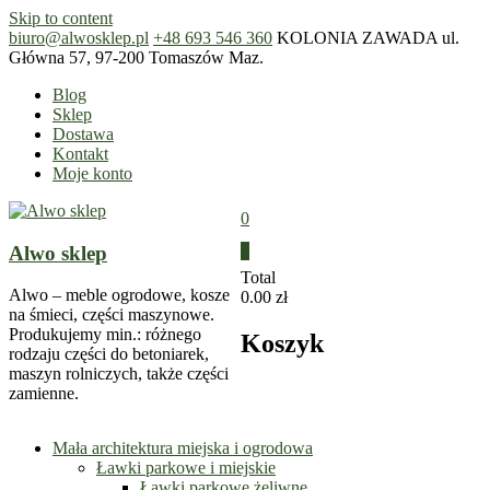
Skip to content
biuro@alwosklep.pl
+48 693 546 360
KOLONIA ZAWADA ul.
Główna 57, 97-200 Tomaszów Maz.
Blog
Sklep
Dostawa
Kontakt
Moje konto
0
Alwo sklep
0
Total
Alwo – meble ogrodowe, kosze
0.00 zł
na śmieci, części maszynowe.
Produkujemy min.: różnego
Koszyk
rodzaju części do betoniarek,
maszyn rolniczych, także części
zamienne.
Mała architektura miejska i ogrodowa
Ławki parkowe i miejskie
Ławki parkowe żeliwne