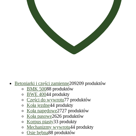
Betoniarki i części zamienne
209
209 produktów
BMK 500
8
8 produktów
BWE 400
4
4 produkty
Części do wywrotu
7
7 produktów
Koła jezdne
4
4 produkty
Koła napędowe
27
27 produktów
Koła pasowe
26
26 produktów
Korpus piasty
3
3 produkty
Mechanizmy wywrotu
4
4 produkty
Osie bębna
8
8 produktów