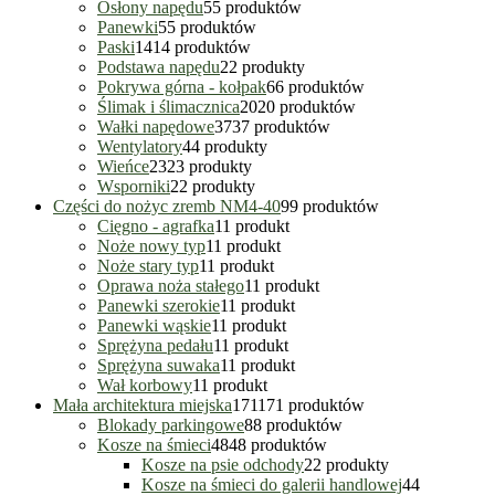
Osłony napędu
5
5 produktów
Panewki
5
5 produktów
Paski
14
14 produktów
Podstawa napędu
2
2 produkty
Pokrywa górna - kołpak
6
6 produktów
Ślimak i ślimacznica
20
20 produktów
Wałki napędowe
37
37 produktów
Wentylatory
4
4 produkty
Wieńce
23
23 produkty
Wsporniki
2
2 produkty
Części do nożyc zremb NM4-40
9
9 produktów
Cięgno - agrafka
1
1 produkt
Noże nowy typ
1
1 produkt
Noże stary typ
1
1 produkt
Oprawa noża stałego
1
1 produkt
Panewki szerokie
1
1 produkt
Panewki wąskie
1
1 produkt
Sprężyna pedału
1
1 produkt
Sprężyna suwaka
1
1 produkt
Wał korbowy
1
1 produkt
Mała architektura miejska
171
171 produktów
Blokady parkingowe
8
8 produktów
Kosze na śmieci
48
48 produktów
Kosze na psie odchody
2
2 produkty
Kosze na śmieci do galerii handlowej
4
4