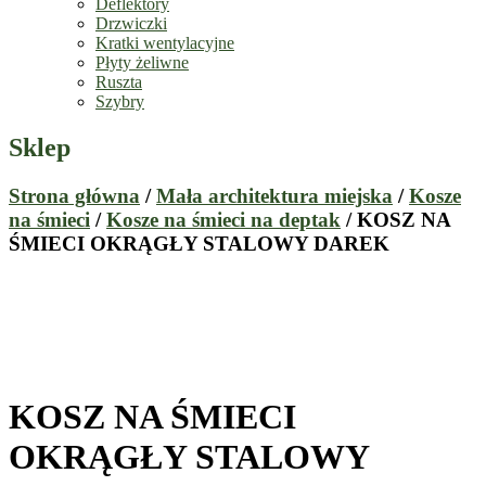
Deflektory
Drzwiczki
Kratki wentylacyjne
Płyty żeliwne
Ruszta
Szybry
Sklep
Strona główna
/
Mała architektura miejska
/
Kosze
na śmieci
/
Kosze na śmieci na deptak
/ KOSZ NA
ŚMIECI OKRĄGŁY STALOWY DAREK
KOSZ NA ŚMIECI
OKRĄGŁY STALOWY