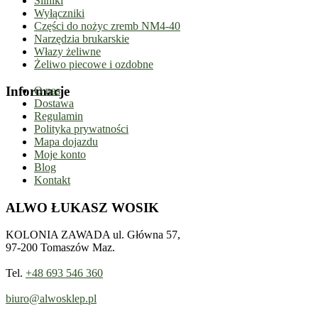
Silniki
Wyłączniki
Części do nożyc zremb NM4-40
Narzędzia brukarskie
Włazy żeliwne
Żeliwo piecowe i ozdobne
Informacje
O nas
Dostawa
Regulamin
Polityka prywatności
Mapa dojazdu
Moje konto
Blog
Kontakt
ALWO ŁUKASZ WOSIK
KOLONIA ZAWADA ul. Główna 57,
97-200 Tomaszów Maz.
Tel.
+48 693 546 360
biuro@alwosklep.pl