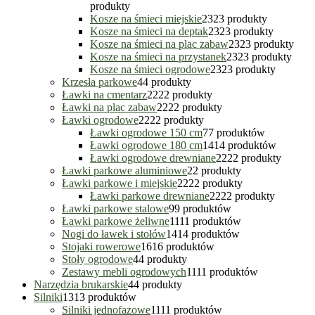
produkty
Kosze na śmieci miejskie
23
23 produkty
Kosze na śmieci na deptak
23
23 produkty
Kosze na śmieci na plac zabaw
23
23 produkty
Kosze na śmieci na przystanek
23
23 produkty
Kosze na śmieci ogrodowe
23
23 produkty
Krzesła parkowe
4
4 produkty
Ławki na cmentarz
22
22 produkty
Ławki na plac zabaw
22
22 produkty
Ławki ogrodowe
22
22 produkty
Ławki ogrodowe 150 cm
7
7 produktów
Ławki ogrodowe 180 cm
14
14 produktów
Ławki ogrodowe drewniane
22
22 produkty
Ławki parkowe aluminiowe
2
2 produkty
Ławki parkowe i miejskie
22
22 produkty
Ławki parkowe drewniane
22
22 produkty
Ławki parkowe stalowe
9
9 produktów
Ławki parkowe żeliwne
11
11 produktów
Nogi do ławek i stołów
14
14 produktów
Stojaki rowerowe
16
16 produktów
Stoły ogrodowe
4
4 produkty
Zestawy mebli ogrodowych
11
11 produktów
Narzędzia brukarskie
4
4 produkty
Silniki
13
13 produktów
Silniki jednofazowe
11
11 produktów