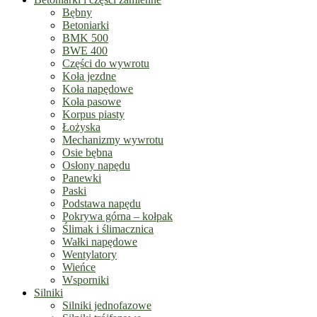
Bębny
Betoniarki
BMK 500
BWE 400
Części do wywrotu
Koła jezdne
Koła napędowe
Koła pasowe
Korpus piasty
Łożyska
Mechanizmy wywrotu
Osie bębna
Osłony napędu
Panewki
Paski
Podstawa napędu
Pokrywa górna – kołpak
Ślimak i ślimacznica
Wałki napędowe
Wentylatory
Wieńce
Wsporniki
Silniki
Silniki jednofazowe