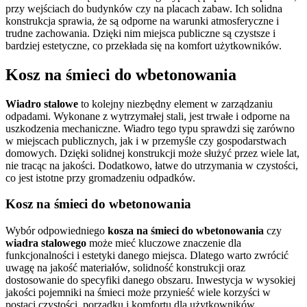
przy wejściach do budynków czy na placach zabaw. Ich solidna
konstrukcja sprawia, że są odporne na warunki atmosferyczne i
trudne zachowania. Dzięki nim miejsca publiczne są czystsze i
bardziej estetyczne, co przekłada się na komfort użytkowników.
Kosz na śmieci do wbetonowania
Wiadro stalowe
to kolejny niezbędny element w zarządzaniu
odpadami. Wykonane z wytrzymałej stali, jest trwałe i odporne na
uszkodzenia mechaniczne. Wiadro tego typu sprawdzi się zarówno
w miejscach publicznych, jak i w przemyśle czy gospodarstwach
domowych. Dzięki solidnej konstrukcji może służyć przez wiele lat,
nie tracąc na jakości. Dodatkowo, łatwe do utrzymania w czystości,
co jest istotne przy gromadzeniu odpadków.
Kosz na śmieci do wbetonowania
Wybór odpowiedniego
kosza na śmieci do wbetonowania
czy
wiadra stalowego
może mieć kluczowe znaczenie dla
funkcjonalności i estetyki danego miejsca. Dlatego warto zwrócić
uwagę na jakość materiałów, solidność konstrukcji oraz
dostosowanie do specyfiki danego obszaru. Inwestycja w wysokiej
jakości pojemniki na śmieci może przynieść wiele korzyści w
postaci czystości, porządku i komfortu dla użytkowników.