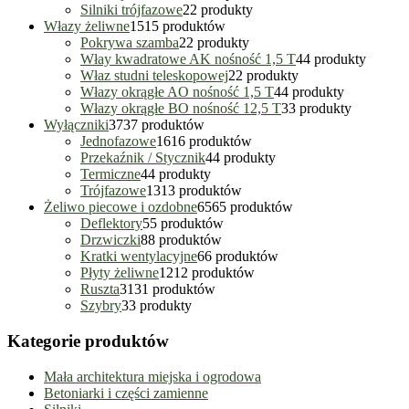
Silniki trójfazowe
2
2 produkty
Włazy żeliwne
15
15 produktów
Pokrywa szamba
2
2 produkty
Włay kwadratowe AK nośność 1,5 T
4
4 produkty
Właz studni teleskopowej
2
2 produkty
Włazy okrągłe AO nośność 1,5 T
4
4 produkty
Włazy okrągłe BO nośność 12,5 T
3
3 produkty
Wyłączniki
37
37 produktów
Jednofazowe
16
16 produktów
Przekaźnik / Stycznik
4
4 produkty
Termiczne
4
4 produkty
Trójfazowe
13
13 produktów
Żeliwo piecowe i ozdobne
65
65 produktów
Deflektory
5
5 produktów
Drzwiczki
8
8 produktów
Kratki wentylacyjne
6
6 produktów
Płyty żeliwne
12
12 produktów
Ruszta
31
31 produktów
Szybry
3
3 produkty
Kategorie produktów
Mała architektura miejska i ogrodowa
Betoniarki i części zamienne