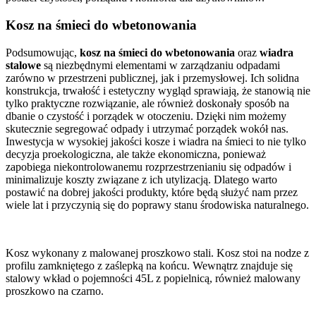
Kosz na śmieci do wbetonowania
Podsumowując,
kosz na śmieci do wbetonowania
oraz
wiadra
stalowe
są niezbędnymi elementami w zarządzaniu odpadami
zarówno w przestrzeni publicznej, jak i przemysłowej. Ich solidna
konstrukcja, trwałość i estetyczny wygląd sprawiają, że stanowią nie
tylko praktyczne rozwiązanie, ale również doskonały sposób na
dbanie o czystość i porządek w otoczeniu. Dzięki nim możemy
skutecznie segregować odpady i utrzymać porządek wokół nas.
Inwestycja w wysokiej jakości kosze i wiadra na śmieci to nie tylko
decyzja proekologiczna, ale także ekonomiczna, ponieważ
zapobiega niekontrolowanemu rozprzestrzenianiu się odpadów i
minimalizuje koszty związane z ich utylizacją. Dlatego warto
postawić na dobrej jakości produkty, które będą służyć nam przez
wiele lat i przyczynią się do poprawy stanu środowiska naturalnego.
Kosz wykonany z malowanej proszkowo stali. Kosz stoi na nodze z
profilu zamkniętego z zaślepką na końcu. Wewnątrz znajduje się
stalowy wkład o pojemności 45L z popielnicą, również malowany
proszkowo na czarno.