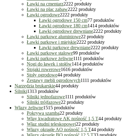
Ławki na cmentarz
22
22 produkty
Ławki na plac zabaw
22
22 produkty
Ławki ogrodowe
22
22 produkty
Ławki ogrodowe 150 cm
7
7 produktów
Ławki ogrodowe 180 cm
14
14 produktów
Ławki ogrodowe drewniane
22
22 produkty
Ławki parkowe aluminiowe
2
2 produkty
Ławki parkowe i miejskie
22
22 produkty
Ławki parkowe drewniane
22
22 produkty
Ławki parkowe stalowe
9
9 produktów
Ławki parkowe żeliwne
11
11 produktów
Nogi do ławek i stołów
14
14 produktów
Stojaki rowerowe
16
16 produktów
Stoły ogrodowe
4
4 produkty
Zestawy mebli ogrodowych
11
11 produktów
Narzędzia brukarskie
4
4 produkty
Silniki
13
13 produktów
Silniki jednofazowe
11
11 produktów
Silniki trójfazowe
2
2 produkty
Włazy żeliwne
15
15 produktów
Pokrywa szamba
2
2 produkty
Włay kwadratowe AK nośność 1,5 T
4
4 produkty
Właz studni teleskopowej
2
2 produkty
Włazy okrągłe AO nośność 1,5 T
4
4 produkty
Włazy okrągłe BO nośność 12,5 T
3
3 produkty