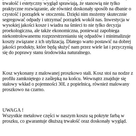
trwałość i estetyczny wygląd sprawiają, że stanowią nie tylko
praktyczne rozwiązanie, ale również doskonały sposób na dbanie o
czystość i porządek w otoczeniu. Dzięki nim możemy skutecznie
segregować odpady i utrzymać porządek wokół nas. Inwestycja w
wysokiej jakości kosze i wiadra na śmieci to nie tylko decyzja
proekologiczna, ale także ekonomiczna, ponieważ zapobiega
niekontrolowanemu rozprzestrzenianiu się odpadów i minimalizuje
koszty związane z ich utylizacją. Dlatego warto postawić na dobrej
jakości produkty, które będą służyć nam przez wiele lat i przyczynią
się do poprawy stanu środowiska naturalnego.
Kosz wykonany z malowanej proszkowo stali. Kosz stoi na nodze z
profilu zamkniętego z zaślepką na końcu. Wewnątrz znajduje się
stalowy wkład o pojemności 30L z popielnicą, również malowany
proszkowo na czarno.
UWAGA !
Wszystkie metalowe części w naszym koszu są pokryte farbą w
proszku, co gwarantuje dłuższą trwałość oraz doskonały wygląd.