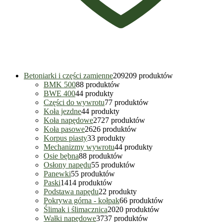
Betoniarki i części zamienne
209
209 produktów
BMK 500
8
8 produktów
BWE 400
4
4 produkty
Części do wywrotu
7
7 produktów
Koła jezdne
4
4 produkty
Koła napędowe
27
27 produktów
Koła pasowe
26
26 produktów
Korpus piasty
3
3 produkty
Mechanizmy wywrotu
4
4 produkty
Osie bębna
8
8 produktów
Osłony napędu
5
5 produktów
Panewki
5
5 produktów
Paski
14
14 produktów
Podstawa napędu
2
2 produkty
Pokrywa górna - kołpak
6
6 produktów
Ślimak i ślimacznica
20
20 produktów
Wałki napędowe
37
37 produktów