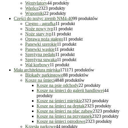
Wentylatory
4
4 produkty
Wieńce
23
23 produkty
Wsporniki
2
2 produkty
Części do nożyc zremb NM4-40
9
9 produktów
Cięgno - agrafka
1
1 produkt
Noże nowy typ
1
1 produkt
Noże stary typ
1
1 produkt
Oprawa noża stałego
1
1 produkt
Panewki szerokie
1
1 produkt
Panewki wąskie
1
1 produkt
Sprężyna pedału
1
1 produkt
Sprężyna suwaka
1
1 produkt
Wał korbowy
1
1 produkt
Mała architektura miejska
171
171 produktów
Blokady parkingowe
8
8 produktów
Kosze na śmieci
48
48 produktów
Kosze na psie odchody
2
2 produkty
Kosze na śmieci do galerii handlowej
4
4
produkty
Kosze na śmieci miejskie
23
23 produkty
Kosze na śmieci na deptak
23
23 produkty
Kosze na śmieci na plac zabaw
23
23 produkty
Kosze na śmieci na przystanek
23
23 produkty
Kosze na śmieci ogrodowe
23
23 produkty
Krzesła parkowe
4
4 produkty