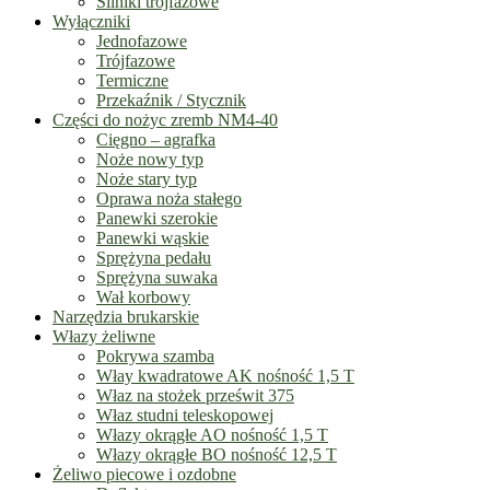
Silniki trójfazowe
Wyłączniki
Jednofazowe
Trójfazowe
Termiczne
Przekaźnik / Stycznik
Części do nożyc zremb NM4-40
Cięgno – agrafka
Noże nowy typ
Noże stary typ
Oprawa noża stałego
Panewki szerokie
Panewki wąskie
Sprężyna pedału
Sprężyna suwaka
Wał korbowy
Narzędzia brukarskie
Włazy żeliwne
Pokrywa szamba
Włay kwadratowe AK nośność 1,5 T
Właz na stożek prześwit 375
Właz studni teleskopowej
Włazy okrągłe AO nośność 1,5 T
Włazy okrągłe BO nośność 12,5 T
Żeliwo piecowe i ozdobne