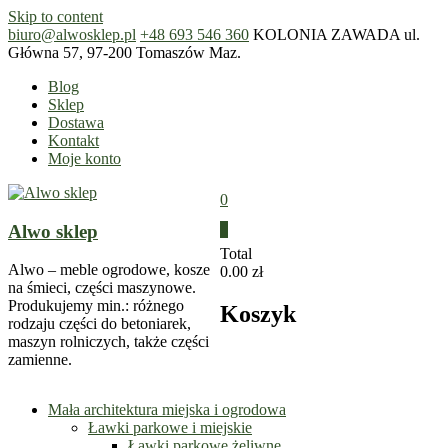
Skip to content
biuro@alwosklep.pl
+48 693 546 360
KOLONIA ZAWADA ul.
Główna 57, 97-200 Tomaszów Maz.
Blog
Sklep
Dostawa
Kontakt
Moje konto
0
Alwo sklep
0
Total
Alwo – meble ogrodowe, kosze
0.00 zł
na śmieci, części maszynowe.
Produkujemy min.: różnego
Koszyk
rodzaju części do betoniarek,
maszyn rolniczych, także części
zamienne.
Mała architektura miejska i ogrodowa
Ławki parkowe i miejskie
Ławki parkowe żeliwne