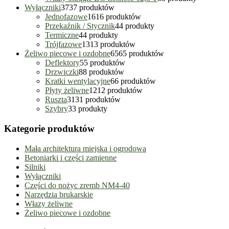
Wyłączniki
37
37 produktów
Jednofazowe
16
16 produktów
Przekaźnik / Stycznik
4
4 produkty
Termiczne
4
4 produkty
Trójfazowe
13
13 produktów
Żeliwo piecowe i ozdobne
65
65 produktów
Deflektory
5
5 produktów
Drzwiczki
8
8 produktów
Kratki wentylacyjne
6
6 produktów
Płyty żeliwne
12
12 produktów
Ruszta
31
31 produktów
Szybry
3
3 produkty
Kategorie produktów
Mała architektura miejska i ogrodowa
Betoniarki i części zamienne
Silniki
Wyłączniki
Części do nożyc zremb NM4-40
Narzędzia brukarskie
Włazy żeliwne
Żeliwo piecowe i ozdobne