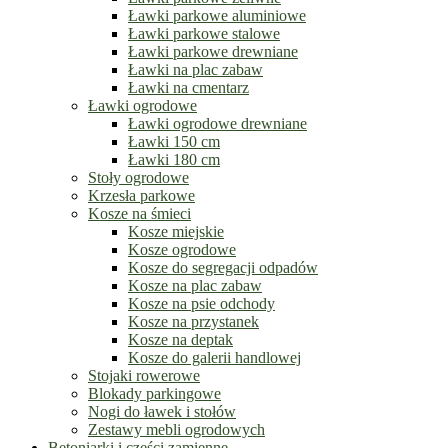
Ławki parkowe aluminiowe
Ławki parkowe stalowe
Ławki parkowe drewniane
Ławki na plac zabaw
Ławki na cmentarz
Ławki ogrodowe
Ławki ogrodowe drewniane
Ławki 150 cm
Ławki 180 cm
Stoły ogrodowe
Krzesła parkowe
Kosze na śmieci
Kosze miejskie
Kosze ogrodowe
Kosze do segregacji odpadów
Kosze na plac zabaw
Kosze na psie odchody
Kosze na przystanek
Kosze na deptak
Kosze do galerii handlowej
Stojaki rowerowe
Blokady parkingowe
Nogi do ławek i stołów
Zestawy mebli ogrodowych
Betoniarki i części zamienne