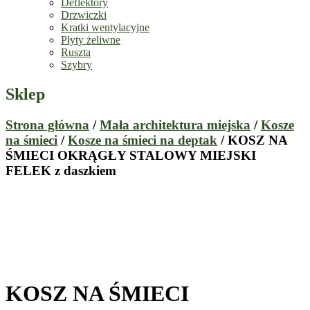
Deflektory
Drzwiczki
Kratki wentylacyjne
Płyty żeliwne
Ruszta
Szybry
Sklep
Strona główna
/
Mała architektura miejska
/
Kosze
na śmieci
/
Kosze na śmieci na deptak
/ KOSZ NA
ŚMIECI OKRĄGŁY STALOWY MIEJSKI
FELEK z daszkiem
KOSZ NA ŚMIECI