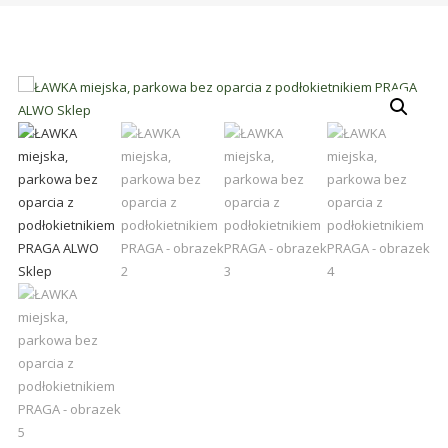
śmieci,
części
maszynowe.
Produkujemy
min.:
różnego
rodzaju
części
do
betoniarek,
maszyn
rolniczych,
także
części
zamienne.