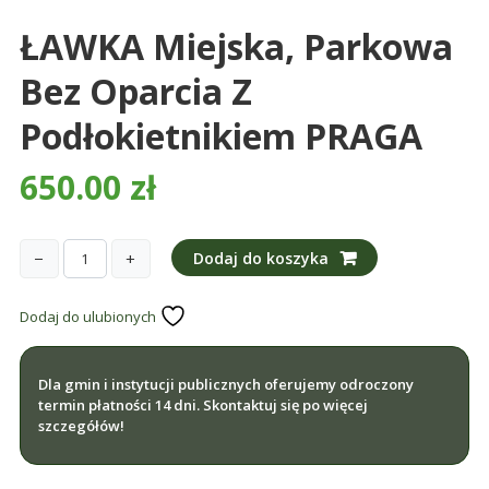
ŁAWKA Miejska, Parkowa
Bez Oparcia Z
Podłokietnikiem PRAGA
650.00
zł
−
+
Dodaj do koszyka
ilość
ŁAWKA
Dodaj do ulubionych
miejska,
parkowa
bez
Dla gmin i instytucji publicznych oferujemy odroczony
oparcia
termin płatności 14 dni. Skontaktuj się po więcej
z
szczegółów!
podłokietnikiem
PRAGA