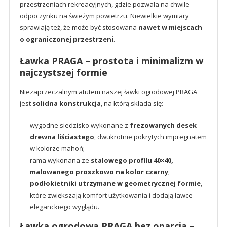
przestrzeniach rekreacyjnych, gdzie pozwala na chwile
odpoczynku na świeżym powietrzu. Niewielkie wymiary
sprawiają też, że może być stosowana
nawet w miejscach
o ograniczonej przestrzeni
.
Ławka PRAGA – prostota i minimalizm w
najczystszej formie
Niezaprzeczalnym atutem naszej ławki ogrodowej PRAGA
jest
solidna konstrukcja
, na którą składa się:
wygodne siedzisko wykonane z
frezowanych desek
drewna liściastego
, dwukrotnie pokrytych impregnatem
w kolorze mahoń;
rama wykonana ze
stalowego profilu 40×40,
malowanego proszkowo na kolor czarny
;
podłokietniki utrzymane w geometrycznej formie
,
które zwiększają komfort użytkowania i dodają ławce
eleganckiego wyglądu.
Ławka ogrodowa PRAGA bez oparcia –