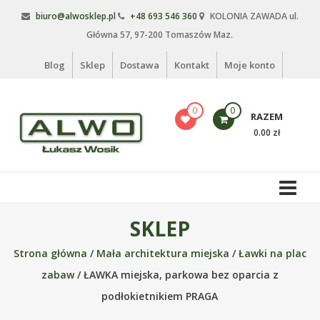
Skip
biuro@alwosklep.pl
+48 693 546 360
KOLONIA ZAWADA ul.
to
Główna 57, 97-200 Tomaszów Maz.
content
Blog
Sklep
Dostawa
Kontakt
Moje konto
0
0
RAZEM
0.00 zł
Alwo
sklep
Alwo
SKLEP
–
Strona główna
/
Mała architektura miejska
/
Ławki na plac
meble
ogrodowe,
zabaw
/ ŁAWKA miejska, parkowa bez oparcia z
kosze
podłokietnikiem PRAGA
na