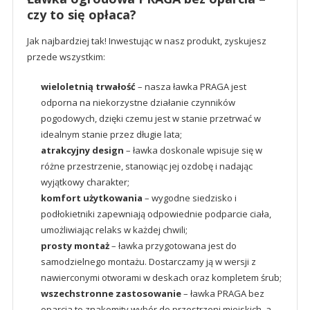
czy to się opłaca?
Jak najbardziej tak! Inwestując w nasz produkt, zyskujesz
przede wszystkim:
wieloletnią trwałość
– nasza ławka PRAGA jest
odporna na niekorzystne działanie czynników
pogodowych, dzięki czemu jest w stanie przetrwać w
idealnym stanie przez długie lata;
atrakcyjny design
– ławka doskonale wpisuje się w
różne przestrzenie, stanowiąc jej ozdobę i nadając
wyjątkowy charakter;
komfort użytkowania
– wygodne siedzisko i
podłokietniki zapewniają odpowiednie podparcie ciała,
umożliwiając relaks w każdej chwili;
prosty montaż
– ławka przygotowana jest do
samodzielnego montażu. Dostarczamy ją w wersji z
nawierconymi otworami w deskach oraz kompletem śrub;
wszechstronne zastosowanie
– ławka PRAGA bez
oparcia to znakomity wybór do przestrzeni miejskich, a