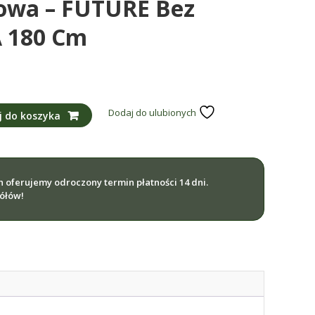
owa – FUTURE Bez
 180 Cm
Dodaj do ulubionych
j do koszyka
ch oferujemy odroczony termin płatności 14 dni.
gółów!