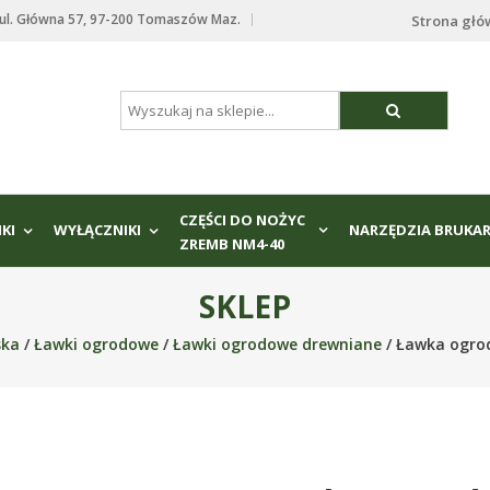
. Główna 57, 97-200 Tomaszów Maz.
Strona gł
CZĘŚCI DO NOŻYC
IKI
WYŁĄCZNIKI
NARZĘDZIA BRUKAR
ZREMB NM4-40
SKLEP
ska
/
Ławki ogrodowe
/
Ławki ogrodowe drewniane
/ Ławka ogro