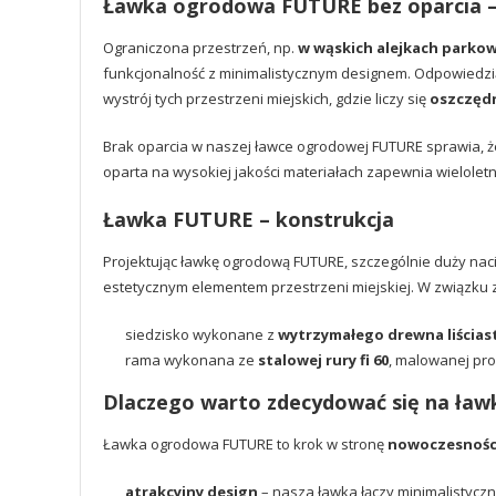
Ławka ogrodowa FUTURE bez oparcia – 
Ograniczona przestrzeń, np.
w wąskich alejkach parkow
funkcjonalność z minimalistycznym designem. Odpowiedzią 
wystrój tych przestrzeni miejskich, gdzie liczy się
oszczędn
Brak oparcia w naszej ławce ogrodowej FUTURE sprawia, 
oparta na wysokiej jakości materiałach zapewnia wielolet
Ławka FUTURE – konstrukcja
Projektując ławkę ogrodową FUTURE, szczególnie duży naci
estetycznym elementem przestrzeni miejskiej. W związku 
siedzisko wykonane z
wytrzymałego drewna liścias
rama wykonana ze
stalowej rury fi 60
, malowanej pro
Dlaczego warto zdecydować się na ła
Ławka ogrodowa FUTURE to krok w stronę
nowoczesności
atrakcyjny design
– nasza ławka łączy minimalistyczn