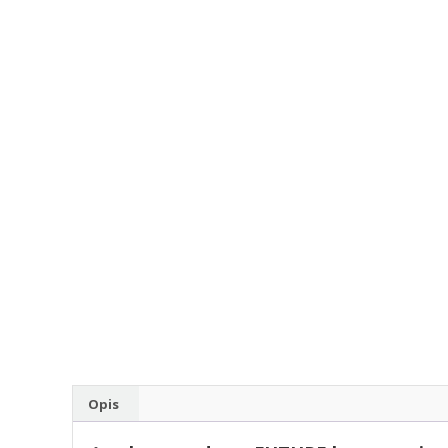
rodzaju
części
do
betoniarek,
maszyn
rolniczych,
także
części
zamienne.
Opis