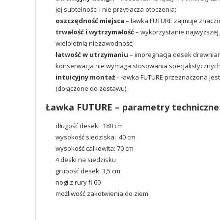
jej subtelności i nie przytłacza otoczenia;
oszczędność miejsca
– ławka FUTURE zajmuje znacznie
trwałość i wytrzymałość
– wykorzystanie najwyższej 
wieloletnią niezawodność;
łatwość w utrzymaniu
– impregnacja desek drewniany
konserwacja nie wymaga stosowania specjalistycznyc
intuicyjny montaż
– ławka FUTURE przeznaczona jest
(dołączone do zestawu).
Ławka FUTURE – parametry techniczne
długość desek: 180 cm
wysokość siedziska: 40 cm
wysokość całkowita: 70 cm
4 deski na siedzisku
grubość desek: 3,5 cm
nogi z rury fi 60
możliwość zakotwienia do ziemi