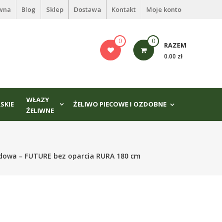
ówna
Blog
Sklep
Dostawa
Kontakt
Moje konto
0
0
RAZEM
0.00 zł
WŁAZY
SKIE
ŻELIWO PIECOWE I OZDOBNE
ŻELIWNE
dowa – FUTURE bez oparcia RURA 180 cm