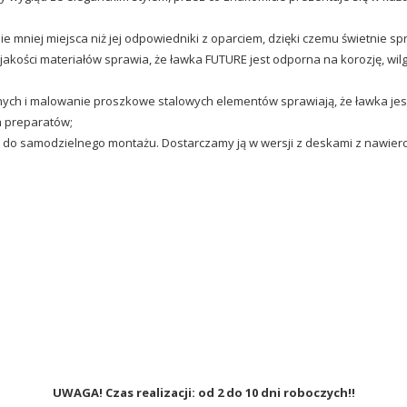
 mniej miejsca niż jej odpowiedniki z oparciem, dzięki czemu świetnie sp
jakości materiałów sprawia, że ławka FUTURE jest odporna na korozję, wi
ch i malowanie proszkowe stalowych elementów sprawiają, że ławka jest 
h preparatów;
 do samodzielnego montażu. Dostarczamy ją w wersji z deskami z nawierco
UWAGA! Czas realizacji: od 2 do 10 dni roboczych!!