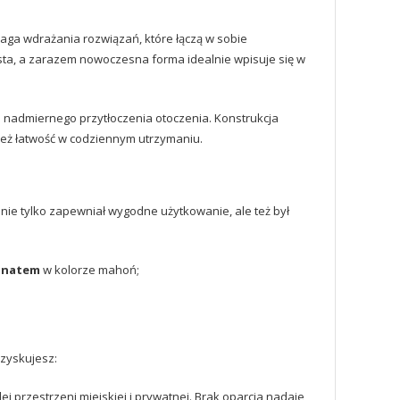
aga wdrażania rozwiązań, które łączą w sobie
osta, a zarazem nowoczesna forma idealnie wpisuje się w
 nadmiernego przytłoczenia otoczenia. Konstrukcja
nież łatwość w codziennym utrzymaniu.
nie tylko zapewniał wygodne użytkowanie, ale też był
egnatem
w kolorze mahoń;
 zyskujesz:
j przestrzeni miejskiej i prywatnej. Brak oparcia nadaje