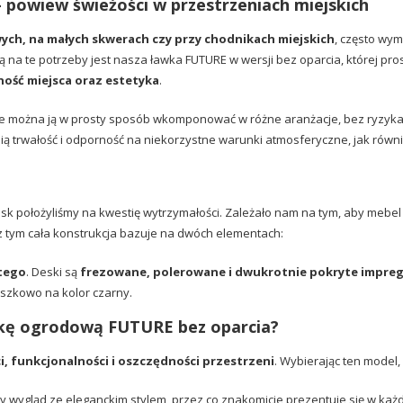
powiew świeżości w przestrzeniach miejskich
ych, na małych skwerach czy przy chodnikach miejskich
, często wym
na te potrzeby jest nasza ławka FUTURE w wersji bez oparcia, której pr
ość miejsca oraz estetyka
.
że można ją w prosty sposób wkomponować w różne aranżacje, bez ryzyka
nią trwałość i odporność na niekorzystne warunki atmosferyczne, jak rów
sk położyliśmy na kwestię wytrzymałości. Zależało nam na tym, aby mebel 
z tym cała konstrukcja bazuje na dwóch elementach:
tego
. Deski są
frezowane, polerowane i dwukrotnie pokryte impr
szkowo na kolor czarny.
wkę ogrodową FUTURE bez oparcia?
, funkcjonalności i oszczędności przestrzeni
. Wybierając ten model,
y wygląd ze eleganckim stylem, przez co znakomicie prezentuje się w każde