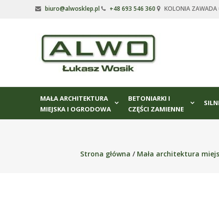
Skip
biuro@alwosklep.pl
+48 693 546 360
KOLONIA ZAWADA ul
to
content
Alwo
sklep
Alwo
–
MAŁA ARCHITEKTURA
BETONIARKI I
meble
SILN
MIEJSKA I OGRODOWA
CZĘŚCI ZAMIENNE
ogrodowe,
kosze
na
śmieci,
Strona główna
/
Mała architektura miej
części
maszynowe.
Produkujemy
min.:
różnego