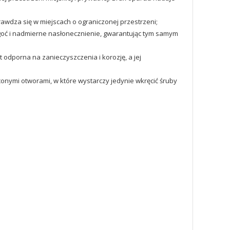
rawdza się w miejscach o ograniczonej przestrzeni;
lgoć i nadmierne nasłonecznienie, gwarantując tym samym
odporna na zanieczyszczenia i korozję, a jej
nymi otworami, w które wystarczy jedynie wkręcić śruby