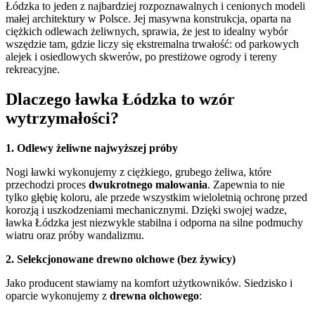
Łódzka to jeden z najbardziej rozpoznawalnych i cenionych modeli
małej architektury w Polsce. Jej masywna konstrukcja, oparta na
ciężkich odlewach żeliwnych, sprawia, że jest to idealny wybór
wszędzie tam, gdzie liczy się ekstremalna trwałość: od parkowych
alejek i osiedlowych skwerów, po prestiżowe ogrody i tereny
rekreacyjne.
Dlaczego ławka Łódzka to wzór
wytrzymałości?
1. Odlewy żeliwne najwyższej próby
Nogi ławki wykonujemy z ciężkiego, grubego żeliwa, które
przechodzi proces
dwukrotnego malowania
. Zapewnia to nie
tylko głębię koloru, ale przede wszystkim wieloletnią ochronę przed
korozją i uszkodzeniami mechanicznymi. Dzięki swojej wadze,
ławka Łódzka jest niezwykle stabilna i odporna na silne podmuchy
wiatru oraz próby wandalizmu.
2. Selekcjonowane drewno olchowe (bez żywicy)
Jako producent stawiamy na komfort użytkowników. Siedzisko i
oparcie wykonujemy z
drewna olchowego
: