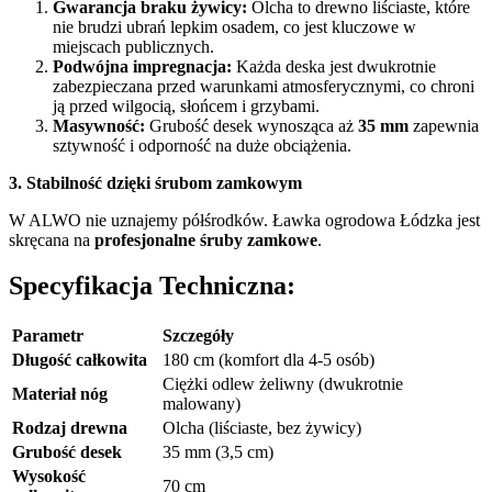
Gwarancja braku żywicy:
Olcha to drewno liściaste, które
nie brudzi ubrań lepkim osadem, co jest kluczowe w
miejscach publicznych.
Podwójna impregnacja:
Każda deska jest dwukrotnie
zabezpieczana przed warunkami atmosferycznymi, co chroni
ją przed wilgocią, słońcem i grzybami.
Masywność:
Grubość desek wynosząca aż
35 mm
zapewnia
sztywność i odporność na duże obciążenia.
3. Stabilność dzięki śrubom zamkowym
W ALWO nie uznajemy półśrodków. Ławka ogrodowa Łódzka jest
skręcana na
profesjonalne śruby zamkowe
.
Specyfikacja Techniczna:
Parametr
Szczegóły
Długość całkowita
180 cm (komfort dla 4-5 osób)
Ciężki odlew żeliwny (dwukrotnie
Materiał nóg
malowany)
Rodzaj drewna
Olcha (liściaste, bez żywicy)
Grubość desek
35 mm (3,5 cm)
Wysokość
70 cm