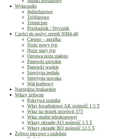
Silniki trójfazowe
Wyłączniki
Jednofazowe
Trójfazowe
Termiczne
Przekaźnik / Stycznik
Części do nożyc zremb NM4-40
Cięgno – agrafka
Noże nowy typ
Noże stary typ
Oprawa noża stałego
Panewki szerokie
Panewki wąskie
Sprężyna pedału
Sprężyna suwaka
Wał korbowy
Narzędzia brukarskie
Włazy żeliwne
Pokrywa szamba
Włay kwadratowe AK nośność 1,5 T
Właz na stożek prześwit 375
Właz studni teleskopowej
Włazy okrągłe AO nośność 1,5 T
Włazy okrągłe BO nośność 12,5 T
Żeliwo piecowe i ozdobne