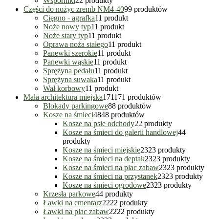
Wsporniki
2
2 produkty
Części do nożyc zremb NM4-40
9
9 produktów
Cięgno - agrafka
1
1 produkt
Noże nowy typ
1
1 produkt
Noże stary typ
1
1 produkt
Oprawa noża stałego
1
1 produkt
Panewki szerokie
1
1 produkt
Panewki wąskie
1
1 produkt
Sprężyna pedału
1
1 produkt
Sprężyna suwaka
1
1 produkt
Wał korbowy
1
1 produkt
Mała architektura miejska
171
171 produktów
Blokady parkingowe
8
8 produktów
Kosze na śmieci
48
48 produktów
Kosze na psie odchody
2
2 produkty
Kosze na śmieci do galerii handlowej
4
4
produkty
Kosze na śmieci miejskie
23
23 produkty
Kosze na śmieci na deptak
23
23 produkty
Kosze na śmieci na plac zabaw
23
23 produkty
Kosze na śmieci na przystanek
23
23 produkty
Kosze na śmieci ogrodowe
23
23 produkty
Krzesła parkowe
4
4 produkty
Ławki na cmentarz
22
22 produkty
Ławki na plac zabaw
22
22 produkty