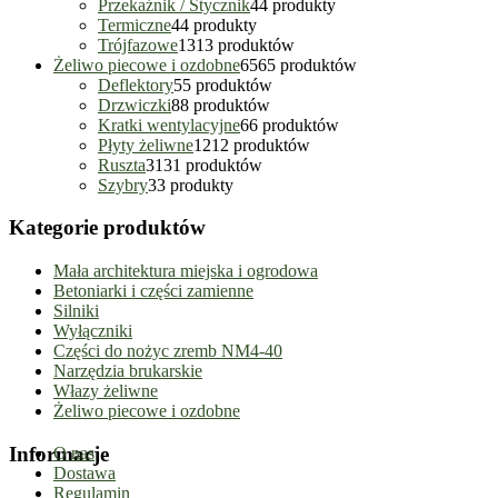
Przekaźnik / Stycznik
4
4 produkty
Termiczne
4
4 produkty
Trójfazowe
13
13 produktów
Żeliwo piecowe i ozdobne
65
65 produktów
Deflektory
5
5 produktów
Drzwiczki
8
8 produktów
Kratki wentylacyjne
6
6 produktów
Płyty żeliwne
12
12 produktów
Ruszta
31
31 produktów
Szybry
3
3 produkty
Kategorie produktów
Mała architektura miejska i ogrodowa
Betoniarki i części zamienne
Silniki
Wyłączniki
Części do nożyc zremb NM4-40
Narzędzia brukarskie
Włazy żeliwne
Żeliwo piecowe i ozdobne
Informacje
O nas
Dostawa
Regulamin