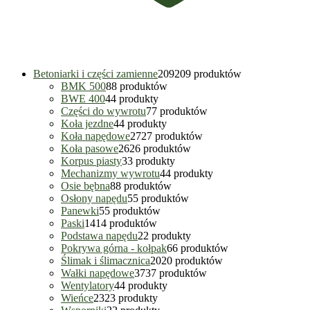
Betoniarki i części zamienne
209
209 produktów
BMK 500
8
8 produktów
BWE 400
4
4 produkty
Części do wywrotu
7
7 produktów
Koła jezdne
4
4 produkty
Koła napędowe
27
27 produktów
Koła pasowe
26
26 produktów
Korpus piasty
3
3 produkty
Mechanizmy wywrotu
4
4 produkty
Osie bębna
8
8 produktów
Osłony napędu
5
5 produktów
Panewki
5
5 produktów
Paski
14
14 produktów
Podstawa napędu
2
2 produkty
Pokrywa górna - kołpak
6
6 produktów
Ślimak i ślimacznica
20
20 produktów
Wałki napędowe
37
37 produktów
Wentylatory
4
4 produkty
Wieńce
23
23 produkty