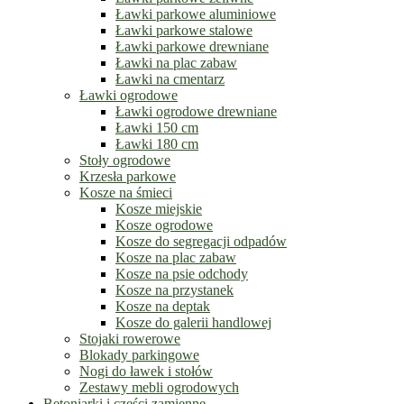
Ławki parkowe aluminiowe
Ławki parkowe stalowe
Ławki parkowe drewniane
Ławki na plac zabaw
Ławki na cmentarz
Ławki ogrodowe
Ławki ogrodowe drewniane
Ławki 150 cm
Ławki 180 cm
Stoły ogrodowe
Krzesła parkowe
Kosze na śmieci
Kosze miejskie
Kosze ogrodowe
Kosze do segregacji odpadów
Kosze na plac zabaw
Kosze na psie odchody
Kosze na przystanek
Kosze na deptak
Kosze do galerii handlowej
Stojaki rowerowe
Blokady parkingowe
Nogi do ławek i stołów
Zestawy mebli ogrodowych
Betoniarki i części zamienne