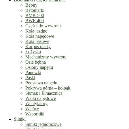
Bębny
Betoniarki
BMK 500
BWE 400
Części do wywrotu
Koła jezdne
Koła napędowe
Koła pasowe
Korpus piasty
Łożyska
Mechanizmy wywrotu
Osie bębna
Osłony napędu
Panewki
Paski
Podstawa napędu
Pokrywa górna – kołpak
Ślimak i ślimacznica
Wałki napędowe
Wentylatory
Wieńce
Wsporniki
Silniki
Silniki jednofazowe