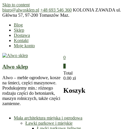
Skip to content
biuro@alwosklep.pl
+48 693 546 360
KOLONIA ZAWADA ul.
Główna 57, 97-200 Tomaszów Maz.
Blog
Sklep
Dostawa
Kontakt
Moje konto
0
Alwo sklep
0
Total
Alwo – meble ogrodowe, kosze
0.00 zł
na śmieci, części maszynowe.
Produkujemy min.: różnego
Koszyk
rodzaju części do betoniarek,
maszyn rolniczych, także części
zamienne.
Mała architektura miejska i ogrodowa
Ławki parkowe i miejskie
Ławki parkowe żeliwne