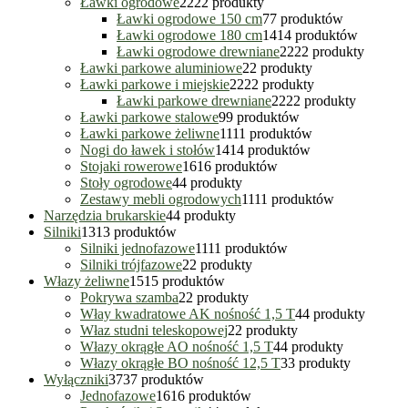
Ławki ogrodowe
22
22 produkty
Ławki ogrodowe 150 cm
7
7 produktów
Ławki ogrodowe 180 cm
14
14 produktów
Ławki ogrodowe drewniane
22
22 produkty
Ławki parkowe aluminiowe
2
2 produkty
Ławki parkowe i miejskie
22
22 produkty
Ławki parkowe drewniane
22
22 produkty
Ławki parkowe stalowe
9
9 produktów
Ławki parkowe żeliwne
11
11 produktów
Nogi do ławek i stołów
14
14 produktów
Stojaki rowerowe
16
16 produktów
Stoły ogrodowe
4
4 produkty
Zestawy mebli ogrodowych
11
11 produktów
Narzędzia brukarskie
4
4 produkty
Silniki
13
13 produktów
Silniki jednofazowe
11
11 produktów
Silniki trójfazowe
2
2 produkty
Włazy żeliwne
15
15 produktów
Pokrywa szamba
2
2 produkty
Włay kwadratowe AK nośność 1,5 T
4
4 produkty
Właz studni teleskopowej
2
2 produkty
Włazy okrągłe AO nośność 1,5 T
4
4 produkty
Włazy okrągłe BO nośność 12,5 T
3
3 produkty
Wyłączniki
37
37 produktów
Jednofazowe
16
16 produktów