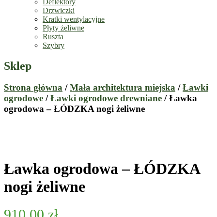
Deflektory
Drzwiczki
Kratki wentylacyjne
Płyty żeliwne
Ruszta
Szybry
Sklep
Strona główna
/
Mała architektura miejska
/
Ławki
ogrodowe
/
Ławki ogrodowe drewniane
/ Ławka
ogrodowa – ŁÓDZKA nogi żeliwne
Ławka ogrodowa – ŁÓDZKA
nogi żeliwne
910.00
zł