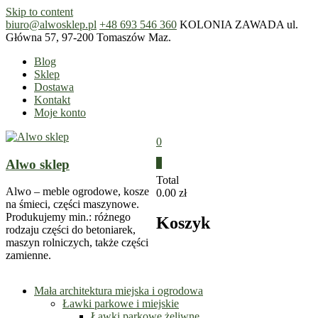
Skip to content
biuro@alwosklep.pl
+48 693 546 360
KOLONIA ZAWADA ul.
Główna 57, 97-200 Tomaszów Maz.
Blog
Sklep
Dostawa
Kontakt
Moje konto
0
Alwo sklep
0
Total
Alwo – meble ogrodowe, kosze
0.00 zł
na śmieci, części maszynowe.
Produkujemy min.: różnego
Koszyk
rodzaju części do betoniarek,
maszyn rolniczych, także części
zamienne.
Mała architektura miejska i ogrodowa
Ławki parkowe i miejskie
Ławki parkowe żeliwne