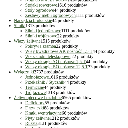
Stojaki rowerowe
16
16 produktów
Stoły ogrodowe
4
4 produkty
Zestawy mebli ogrodowych
11
11 produktów
Narzędzia brukarskie
4
4 produkty
Silniki
13
13 produktów
Silniki jednofazowe
11
11 produktów
Silniki trójfazowe
2
2 produkty
Włazy żeliwne
15
15 produktów
Pokrywa szamba
2
2 produkty
Włay kwadratowe AK nośność 1,5 T
4
4 produkty
Właz studni teleskopowej
2
2 produkty
Włazy okrągłe AO nośność 1,5 T
4
4 produkty
Włazy okrągłe BO nośność 12,5 T
3
3 produkty
Wyłączniki
37
37 produktów
Jednofazowe
16
16 produktów
Przekaźnik / Stycznik
4
4 produkty
Termiczne
4
4 produkty
Trójfazowe
13
13 produktów
Żeliwo piecowe i ozdobne
65
65 produktów
Deflektory
5
5 produktów
Drzwiczki
8
8 produktów
Kratki wentylacyjne
6
6 produktów
Płyty żeliwne
12
12 produktów
Ruszta
31
31 produktów