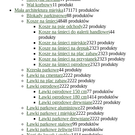
Wał korbowy
1
1 produkt
Mała architektura miejska
171
171 produktów
Blokady parkingowe
8
8 produktów
Kosze na śmieci
48
48 produktów
Kosze na psie odchody
2
2 produkty
Kosze na śmieci do galerii handlowej
4
4
produkty
Kosze na śmieci miejskie
23
23 produkty
Kosze na śmieci na deptak
23
23 produkty
Kosze na śmieci na plac zabaw
23
23 produkty
Kosze na śmieci na przystanek
23
23 produkty
Kosze na śmieci ogrodowe
23
23 produkty
Krzesła parkowe
4
4 produkty
Ławki na cmentarz
22
22 produkty
Ławki na plac zabaw
22
22 produkty
Ławki ogrodowe
22
22 produkty
Ławki ogrodowe 150 cm
7
7 produktów
Ławki ogrodowe 180 cm
14
14 produktów
Ławki ogrodowe drewniane
22
22 produkty
Ławki parkowe aluminiowe
2
2 produkty
Ławki parkowe i miejskie
22
22 produkty
Ławki parkowe drewniane
22
22 produkty
Ławki parkowe stalowe
9
9 produktów
Ławki parkowe żeliwne
11
11 produktów
Nogi do ławek i stołów
14
14 produktów