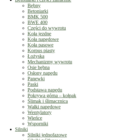
Bębny
Betoniarki
BMK 500
BWE 400
Części do wywrotu
Koła jezdne
Koła napędowe
Koła pasowe
Korpus piasty
Łożyska
Mechanizmy wywrotu
Osie bębna
Osłony napędu
Panewki
Paski
Podstawa napędu
Pokrywa górna – kołpak
Ślimak i ślimacznica
Wałki napędowe
Wentylatory
Wieńce
Wsporniki
Silniki
Silniki jednofazowe