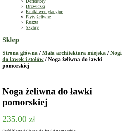
Deflektory
Drzwiczki
Kratki wentylacyjne
Płyty żeliwne
Ruszta
Szybry
Sklep
Strona główna
/
Mała architektura miejska
/
Nogi
do ławek i stołów
/ Noga żeliwna do ławki
pomorskiej
Noga żeliwna do ławki
pomorskiej
235.00
zł