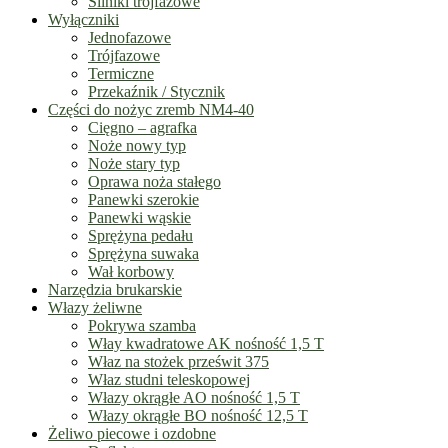
Silniki trójfazowe
Wyłączniki
Jednofazowe
Trójfazowe
Termiczne
Przekaźnik / Stycznik
Części do nożyc zremb NM4-40
Cięgno – agrafka
Noże nowy typ
Noże stary typ
Oprawa noża stałego
Panewki szerokie
Panewki wąskie
Sprężyna pedału
Sprężyna suwaka
Wał korbowy
Narzędzia brukarskie
Włazy żeliwne
Pokrywa szamba
Włay kwadratowe AK nośność 1,5 T
Właz na stożek prześwit 375
Właz studni teleskopowej
Włazy okrągłe AO nośność 1,5 T
Włazy okrągłe BO nośność 12,5 T
Żeliwo piecowe i ozdobne