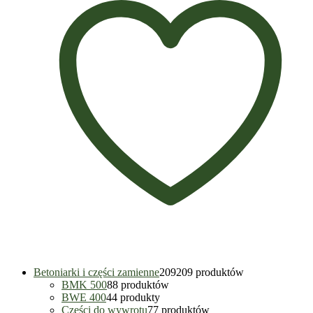
Betoniarki i części zamienne
209
209 produktów
BMK 500
8
8 produktów
BWE 400
4
4 produkty
Części do wywrotu
7
7 produktów