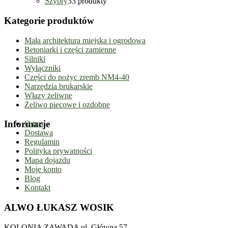
Szybry
3
3 produkty
Kategorie produktów
Mała architektura miejska i ogrodowa
Betoniarki i części zamienne
Silniki
Wyłączniki
Części do nożyc zremb NM4-40
Narzędzia brukarskie
Włazy żeliwne
Żeliwo piecowe i ozdobne
Informacje
O nas
Dostawa
Regulamin
Polityka prywatności
Mapa dojazdu
Moje konto
Blog
Kontakt
ALWO ŁUKASZ WOSIK
KOLONIA ZAWADA ul. Główna 57,