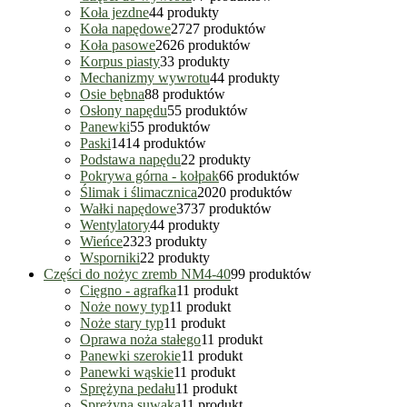
Koła jezdne
4
4 produkty
Koła napędowe
27
27 produktów
Koła pasowe
26
26 produktów
Korpus piasty
3
3 produkty
Mechanizmy wywrotu
4
4 produkty
Osie bębna
8
8 produktów
Osłony napędu
5
5 produktów
Panewki
5
5 produktów
Paski
14
14 produktów
Podstawa napędu
2
2 produkty
Pokrywa górna - kołpak
6
6 produktów
Ślimak i ślimacznica
20
20 produktów
Wałki napędowe
37
37 produktów
Wentylatory
4
4 produkty
Wieńce
23
23 produkty
Wsporniki
2
2 produkty
Części do nożyc zremb NM4-40
9
9 produktów
Cięgno - agrafka
1
1 produkt
Noże nowy typ
1
1 produkt
Noże stary typ
1
1 produkt
Oprawa noża stałego
1
1 produkt
Panewki szerokie
1
1 produkt
Panewki wąskie
1
1 produkt
Sprężyna pedału
1
1 produkt
Sprężyna suwaka
1
1 produkt