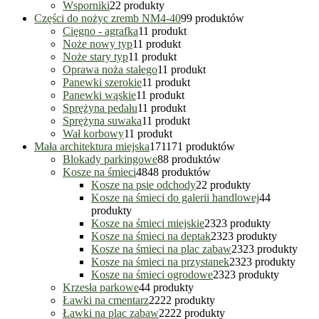
Wsporniki
2
2 produkty
Części do nożyc zremb NM4-40
9
9 produktów
Cięgno - agrafka
1
1 produkt
Noże nowy typ
1
1 produkt
Noże stary typ
1
1 produkt
Oprawa noża stałego
1
1 produkt
Panewki szerokie
1
1 produkt
Panewki wąskie
1
1 produkt
Sprężyna pedału
1
1 produkt
Sprężyna suwaka
1
1 produkt
Wał korbowy
1
1 produkt
Mała architektura miejska
171
171 produktów
Blokady parkingowe
8
8 produktów
Kosze na śmieci
48
48 produktów
Kosze na psie odchody
2
2 produkty
Kosze na śmieci do galerii handlowej
4
4
produkty
Kosze na śmieci miejskie
23
23 produkty
Kosze na śmieci na deptak
23
23 produkty
Kosze na śmieci na plac zabaw
23
23 produkty
Kosze na śmieci na przystanek
23
23 produkty
Kosze na śmieci ogrodowe
23
23 produkty
Krzesła parkowe
4
4 produkty
Ławki na cmentarz
22
22 produkty
Ławki na plac zabaw
22
22 produkty