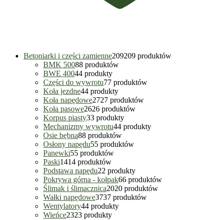
Betoniarki i części zamienne
209
209 produktów
BMK 500
8
8 produktów
BWE 400
4
4 produkty
Części do wywrotu
7
7 produktów
Koła jezdne
4
4 produkty
Koła napędowe
27
27 produktów
Koła pasowe
26
26 produktów
Korpus piasty
3
3 produkty
Mechanizmy wywrotu
4
4 produkty
Osie bębna
8
8 produktów
Osłony napędu
5
5 produktów
Panewki
5
5 produktów
Paski
14
14 produktów
Podstawa napędu
2
2 produkty
Pokrywa górna - kołpak
6
6 produktów
Ślimak i ślimacznica
20
20 produktów
Wałki napędowe
37
37 produktów
Wentylatory
4
4 produkty
Wieńce
23
23 produkty