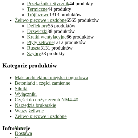
Przekaźnik / Stycznik
4
4 produkty
Termiczne
4
4 produkty
Trójfazowe
13
13 produktów
Żeliwo piecowe i ozdobne
65
65 produktów
Deflektory
5
5 produktów
Drzwiczki
8
8 produktów
Kratki wentylacyjne
6
6 produktów
Płyty żeliwne
12
12 produktów
Ruszta
31
31 produktów
Szybry
3
3 produkty
Kategorie produktów
Mała architektura miejska i ogrodowa
Betoniarki i części zamienne
Silniki
Wyłączniki
Części do nożyc zremb NM4-40
Narzędzia brukarskie
Włazy żeliwne
Żeliwo piecowe i ozdobne
Informacje
O nas
Dostawa