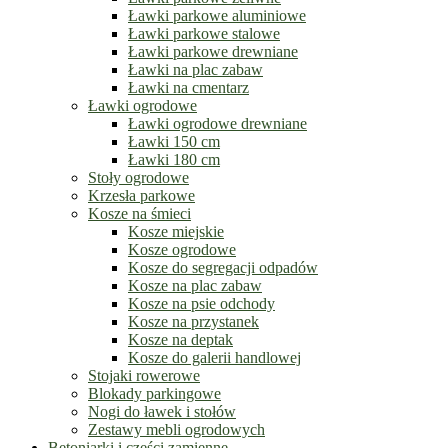
Ławki parkowe aluminiowe
Ławki parkowe stalowe
Ławki parkowe drewniane
Ławki na plac zabaw
Ławki na cmentarz
Ławki ogrodowe
Ławki ogrodowe drewniane
Ławki 150 cm
Ławki 180 cm
Stoły ogrodowe
Krzesła parkowe
Kosze na śmieci
Kosze miejskie
Kosze ogrodowe
Kosze do segregacji odpadów
Kosze na plac zabaw
Kosze na psie odchody
Kosze na przystanek
Kosze na deptak
Kosze do galerii handlowej
Stojaki rowerowe
Blokady parkingowe
Nogi do ławek i stołów
Zestawy mebli ogrodowych
Betoniarki i części zamienne