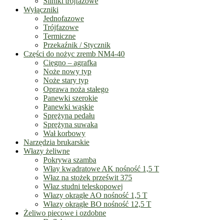
Silniki trójfazowe
Wyłączniki
Jednofazowe
Trójfazowe
Termiczne
Przekaźnik / Stycznik
Części do nożyc zremb NM4-40
Cięgno – agrafka
Noże nowy typ
Noże stary typ
Oprawa noża stałego
Panewki szerokie
Panewki wąskie
Sprężyna pedału
Sprężyna suwaka
Wał korbowy
Narzędzia brukarskie
Włazy żeliwne
Pokrywa szamba
Włay kwadratowe AK nośność 1,5 T
Właz na stożek prześwit 375
Właz studni teleskopowej
Włazy okrągłe AO nośność 1,5 T
Włazy okrągłe BO nośność 12,5 T
Żeliwo piecowe i ozdobne