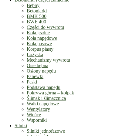
Bębny
Betoniarki
BMK 500
BWE 400
Części do wywrotu
Koła jezdne
Koła napędowe
Koła pasowe
Korpus piasty
Łożyska
Mechanizmy wywrotu
Osie bębna
Osłony napędu
Panewki
Paski
Podstawa napędu
Pokrywa górna – kołpak
Ślimak i ślimacznica
Wałki napędowe
Wentylatory
Wieńce
Wsporniki
Silniki
Silniki jednofazowe