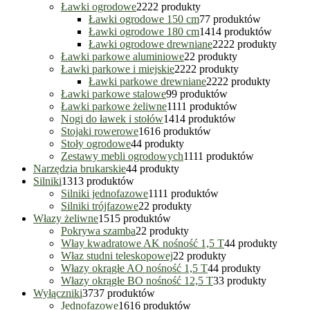
Ławki ogrodowe
22
22 produkty
Ławki ogrodowe 150 cm
7
7 produktów
Ławki ogrodowe 180 cm
14
14 produktów
Ławki ogrodowe drewniane
22
22 produkty
Ławki parkowe aluminiowe
2
2 produkty
Ławki parkowe i miejskie
22
22 produkty
Ławki parkowe drewniane
22
22 produkty
Ławki parkowe stalowe
9
9 produktów
Ławki parkowe żeliwne
11
11 produktów
Nogi do ławek i stołów
14
14 produktów
Stojaki rowerowe
16
16 produktów
Stoły ogrodowe
4
4 produkty
Zestawy mebli ogrodowych
11
11 produktów
Narzędzia brukarskie
4
4 produkty
Silniki
13
13 produktów
Silniki jednofazowe
11
11 produktów
Silniki trójfazowe
2
2 produkty
Włazy żeliwne
15
15 produktów
Pokrywa szamba
2
2 produkty
Włay kwadratowe AK nośność 1,5 T
4
4 produkty
Właz studni teleskopowej
2
2 produkty
Włazy okrągłe AO nośność 1,5 T
4
4 produkty
Włazy okrągłe BO nośność 12,5 T
3
3 produkty
Wyłączniki
37
37 produktów
Jednofazowe
16
16 produktów