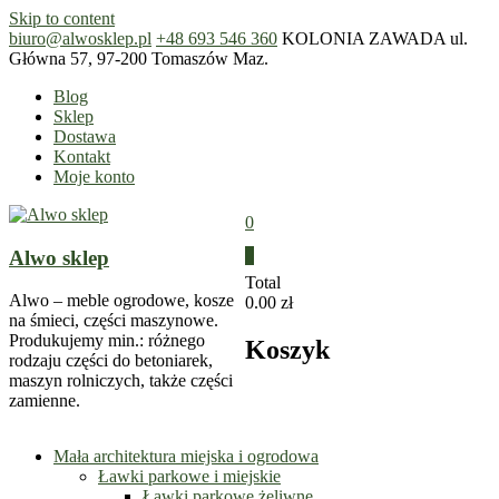
Skip to content
biuro@alwosklep.pl
+48 693 546 360
KOLONIA ZAWADA ul.
Główna 57, 97-200 Tomaszów Maz.
Blog
Sklep
Dostawa
Kontakt
Moje konto
0
Alwo sklep
0
Total
Alwo – meble ogrodowe, kosze
0.00 zł
na śmieci, części maszynowe.
Produkujemy min.: różnego
Koszyk
rodzaju części do betoniarek,
maszyn rolniczych, także części
zamienne.
Mała architektura miejska i ogrodowa
Ławki parkowe i miejskie
Ławki parkowe żeliwne