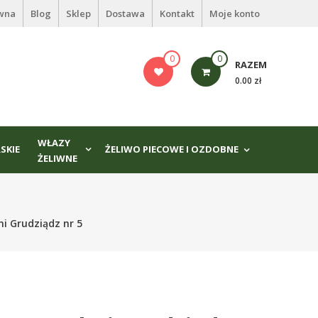
ówna
Blog
Sklep
Dostawa
Kontakt
Moje konto
0
0
RAZEM
0.00 zł
WŁAZY
SKIE
ŻELIWO PIECOWE I OZDOBNE
ŻELIWNE
ni Grudziądz nr 5