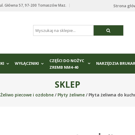
. Główna 57, 97-200 Tomaszów Maz.
Strona gł
CZĘŚCI DO NOŻYC
IKI
WYŁĄCZNIKI
NARZĘDZIA BRUKAR
ZREMB NM4-40
SKLEP
/
Żeliwo piecowe i ozdobne
/
Płyty żeliwne
/ Płyta żeliwna do kuch