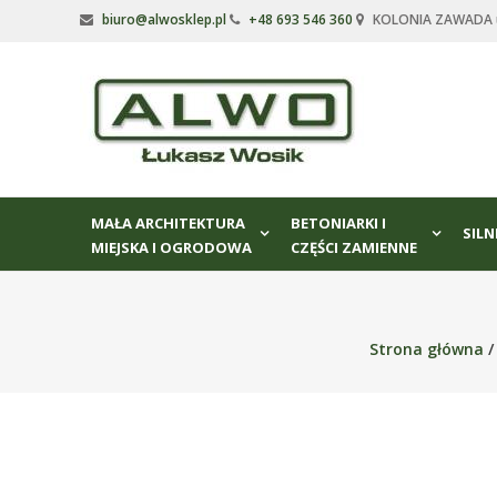
Skip
biuro@alwosklep.pl
+48 693 546 360
KOLONIA ZAWADA ul
to
content
Alwo
sklep
Alwo
–
MAŁA ARCHITEKTURA
BETONIARKI I
meble
SILN
MIEJSKA I OGRODOWA
CZĘŚCI ZAMIENNE
ogrodowe,
kosze
na
śmieci,
Strona główna
części
maszynowe.
Produkujemy
min.:
różnego