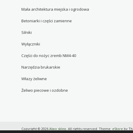
Mała architektura miejska i ogrodowa
Betoniarki i części zamienne
Silniki
Wyłączniki
Części do nożyc zremb NM4-40
Narzędzia brukarskie
Włazy żeliwne
Żeliwo piecowe i ozdobne
Copyright © 2026
Alwo sklep
. All rights reserved. Theme:
eStore
by Th