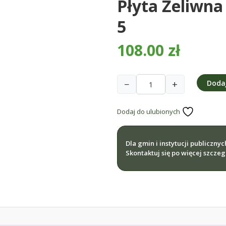
Płyta Żeliwna
5
108.00
zł
−
+
Doda
ilość
Płyta
Dodaj do ulubionych
żeliwna
do
kuchni
Dla gmin i instytucji publiczny
Grudziądz
Skontaktuj się po więcej szcze
nr
5