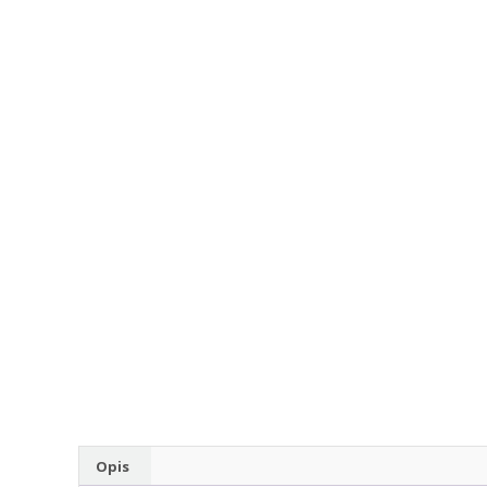
rodzaju
części
do
betoniarek,
maszyn
rolniczych,
także
części
zamienne.
Opis