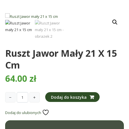
śmieci,
części
maszynowe.
Produkujemy
min.:
różnego
rodzaju
Ruszt Jawor Mały 21 X 15
części
do
Cm
betoniarek,
maszyn
64.00
zł
rolniczych,
także
części
−
+
Dodaj do koszyka
ilość
zamienne.
Ruszt
Dodaj do ulubionych
Jawor
mały
21