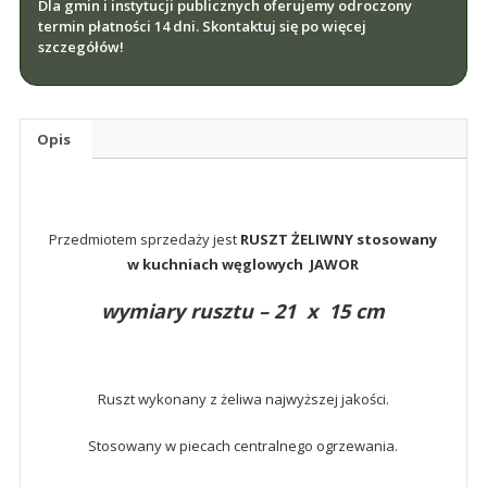
Dla gmin i instytucji publicznych oferujemy odroczony
x
termin płatności 14 dni. Skontaktuj się po więcej
15
szczegółów!
cm
Opis
Przedmiotem sprzedaży jest
RUSZT ŻELIWNY stosowany
w kuchniach węglowych JAWOR
wymiary rusztu – 21 x 15 cm
Ruszt wykonany z żeliwa najwyższej jakości.
Stosowany w piecach centralnego ogrzewania.