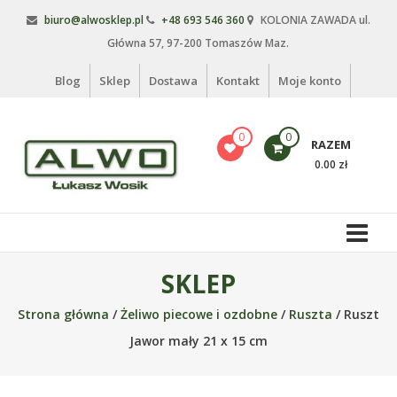
Skip
biuro@alwosklep.pl
+48 693 546 360
KOLONIA ZAWADA ul.
to
Główna 57, 97-200 Tomaszów Maz.
content
Blog
Sklep
Dostawa
Kontakt
Moje konto
0
0
RAZEM
0.00 zł
Alwo
sklep
Alwo
SKLEP
–
Strona główna
/
Żeliwo piecowe i ozdobne
/
Ruszta
/ Ruszt
meble
ogrodowe,
Jawor mały 21 x 15 cm
kosze
na