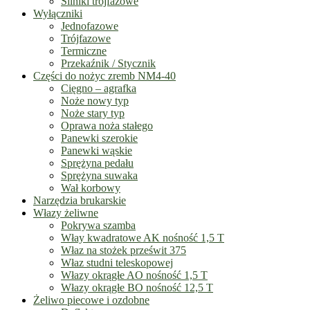
Silniki trójfazowe
Wyłączniki
Jednofazowe
Trójfazowe
Termiczne
Przekaźnik / Stycznik
Części do nożyc zremb NM4-40
Cięgno – agrafka
Noże nowy typ
Noże stary typ
Oprawa noża stałego
Panewki szerokie
Panewki wąskie
Sprężyna pedału
Sprężyna suwaka
Wał korbowy
Narzędzia brukarskie
Włazy żeliwne
Pokrywa szamba
Włay kwadratowe AK nośność 1,5 T
Właz na stożek prześwit 375
Właz studni teleskopowej
Włazy okrągłe AO nośność 1,5 T
Włazy okrągłe BO nośność 12,5 T
Żeliwo piecowe i ozdobne