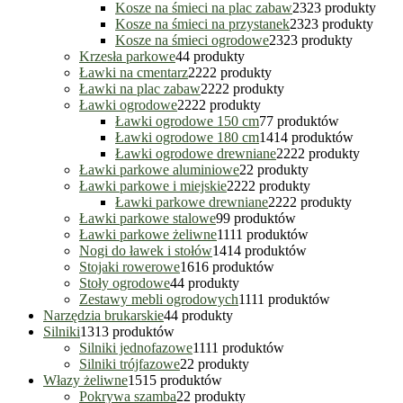
Kosze na śmieci na plac zabaw
23
23 produkty
Kosze na śmieci na przystanek
23
23 produkty
Kosze na śmieci ogrodowe
23
23 produkty
Krzesła parkowe
4
4 produkty
Ławki na cmentarz
22
22 produkty
Ławki na plac zabaw
22
22 produkty
Ławki ogrodowe
22
22 produkty
Ławki ogrodowe 150 cm
7
7 produktów
Ławki ogrodowe 180 cm
14
14 produktów
Ławki ogrodowe drewniane
22
22 produkty
Ławki parkowe aluminiowe
2
2 produkty
Ławki parkowe i miejskie
22
22 produkty
Ławki parkowe drewniane
22
22 produkty
Ławki parkowe stalowe
9
9 produktów
Ławki parkowe żeliwne
11
11 produktów
Nogi do ławek i stołów
14
14 produktów
Stojaki rowerowe
16
16 produktów
Stoły ogrodowe
4
4 produkty
Zestawy mebli ogrodowych
11
11 produktów
Narzędzia brukarskie
4
4 produkty
Silniki
13
13 produktów
Silniki jednofazowe
11
11 produktów
Silniki trójfazowe
2
2 produkty
Włazy żeliwne
15
15 produktów
Pokrywa szamba
2
2 produkty