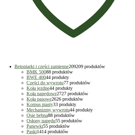
Betoniarki i części zamienne
209
209 produktów
BMK 500
8
8 produktów
BWE 400
4
4 produkty
Części do wywrotu
7
7 produktów
Koła jezdne
4
4 produkty
Koła napędowe
27
27 produktów
Koła pasowe
26
26 produktów
Korpus piasty
3
3 produkty
Mechanizmy wywrotu
4
4 produkty
Osie bębna
8
8 produktów
Osłony napędu
5
5 produktów
Panewki
5
5 produktów
Paski
14
14 produktów