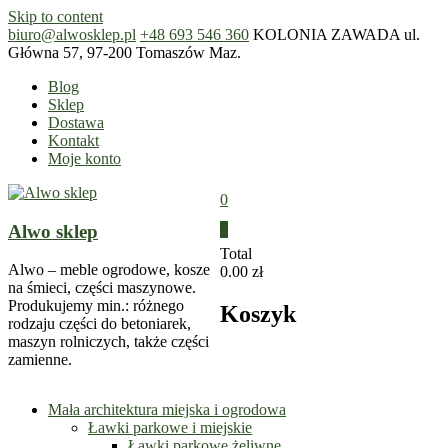
Skip to content
biuro@alwosklep.pl
+48 693 546 360
KOLONIA ZAWADA ul.
Główna 57, 97-200 Tomaszów Maz.
Blog
Sklep
Dostawa
Kontakt
Moje konto
0
Alwo sklep
0
Total
Alwo – meble ogrodowe, kosze
0.00 zł
na śmieci, części maszynowe.
Produkujemy min.: różnego
Koszyk
rodzaju części do betoniarek,
maszyn rolniczych, także części
zamienne.
Mała architektura miejska i ogrodowa
Ławki parkowe i miejskie
Ławki parkowe żeliwne