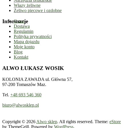
Narzędzia brukarskie
Włazy żeliwne
Żeliwo piecowe i ozdobne
Informacje
O nas
Dostawa
Regulamin
Polityka prywatności
Mapa dojazdu
Moje konto
Blog
Kontakt
ALWO ŁUKASZ WOSIK
KOLONIA ZAWADA ul. Główna 57,
97-200 Tomaszów Maz.
Tel.
+48 693 546 360
biuro@alwosklep.pl
Copyright © 2026
Alwo sklep
. All rights reserved. Theme:
eStore
by ThemeGrill. Powered by
WordPress
.