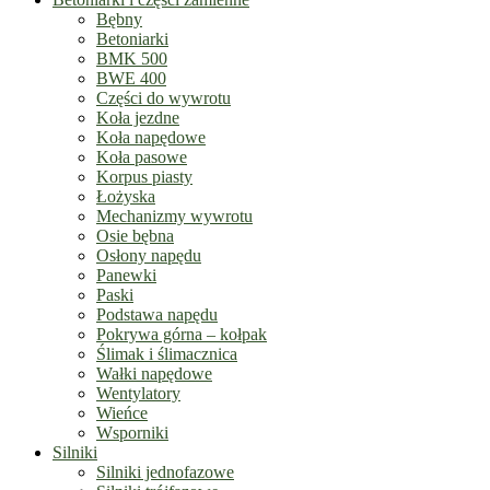
Bębny
Betoniarki
BMK 500
BWE 400
Części do wywrotu
Koła jezdne
Koła napędowe
Koła pasowe
Korpus piasty
Łożyska
Mechanizmy wywrotu
Osie bębna
Osłony napędu
Panewki
Paski
Podstawa napędu
Pokrywa górna – kołpak
Ślimak i ślimacznica
Wałki napędowe
Wentylatory
Wieńce
Wsporniki
Silniki
Silniki jednofazowe