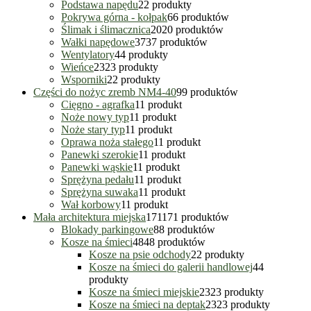
Podstawa napędu
2
2 produkty
Pokrywa górna - kołpak
6
6 produktów
Ślimak i ślimacznica
20
20 produktów
Wałki napędowe
37
37 produktów
Wentylatory
4
4 produkty
Wieńce
23
23 produkty
Wsporniki
2
2 produkty
Części do nożyc zremb NM4-40
9
9 produktów
Cięgno - agrafka
1
1 produkt
Noże nowy typ
1
1 produkt
Noże stary typ
1
1 produkt
Oprawa noża stałego
1
1 produkt
Panewki szerokie
1
1 produkt
Panewki wąskie
1
1 produkt
Sprężyna pedału
1
1 produkt
Sprężyna suwaka
1
1 produkt
Wał korbowy
1
1 produkt
Mała architektura miejska
171
171 produktów
Blokady parkingowe
8
8 produktów
Kosze na śmieci
48
48 produktów
Kosze na psie odchody
2
2 produkty
Kosze na śmieci do galerii handlowej
4
4
produkty
Kosze na śmieci miejskie
23
23 produkty
Kosze na śmieci na deptak
23
23 produkty