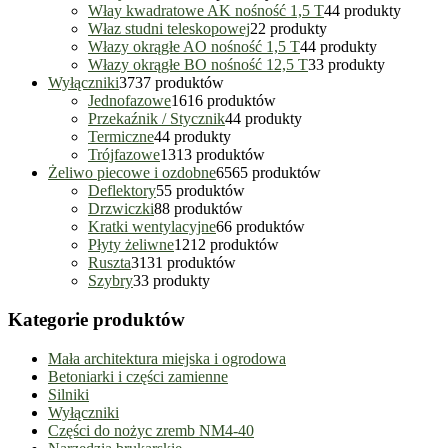
Włay kwadratowe AK nośność 1,5 T
4
4 produkty
Właz studni teleskopowej
2
2 produkty
Włazy okrągłe AO nośność 1,5 T
4
4 produkty
Włazy okrągłe BO nośność 12,5 T
3
3 produkty
Wyłączniki
37
37 produktów
Jednofazowe
16
16 produktów
Przekaźnik / Stycznik
4
4 produkty
Termiczne
4
4 produkty
Trójfazowe
13
13 produktów
Żeliwo piecowe i ozdobne
65
65 produktów
Deflektory
5
5 produktów
Drzwiczki
8
8 produktów
Kratki wentylacyjne
6
6 produktów
Płyty żeliwne
12
12 produktów
Ruszta
31
31 produktów
Szybry
3
3 produkty
Kategorie produktów
Mała architektura miejska i ogrodowa
Betoniarki i części zamienne
Silniki
Wyłączniki
Części do nożyc zremb NM4-40