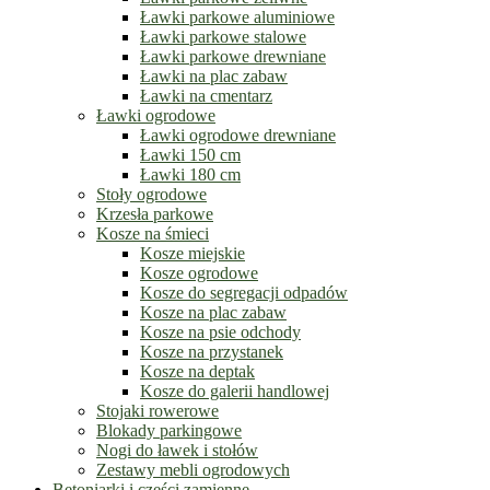
Ławki parkowe aluminiowe
Ławki parkowe stalowe
Ławki parkowe drewniane
Ławki na plac zabaw
Ławki na cmentarz
Ławki ogrodowe
Ławki ogrodowe drewniane
Ławki 150 cm
Ławki 180 cm
Stoły ogrodowe
Krzesła parkowe
Kosze na śmieci
Kosze miejskie
Kosze ogrodowe
Kosze do segregacji odpadów
Kosze na plac zabaw
Kosze na psie odchody
Kosze na przystanek
Kosze na deptak
Kosze do galerii handlowej
Stojaki rowerowe
Blokady parkingowe
Nogi do ławek i stołów
Zestawy mebli ogrodowych
Betoniarki i części zamienne