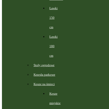
Ławki
150
cm
Ławki
180
cm
Stoły ogrodowe
Krzesła parkowe
Kosze na śmieci
Kosze
miejskie