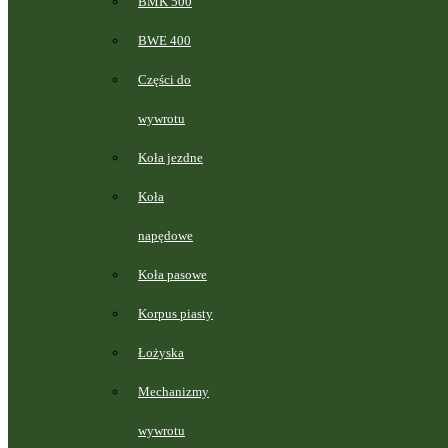
BMK 500
BWE 400
Części do
wywrotu
Koła jezdne
Koła
napędowe
Koła pasowe
Korpus piasty
Łożyska
Mechanizmy
wywrotu