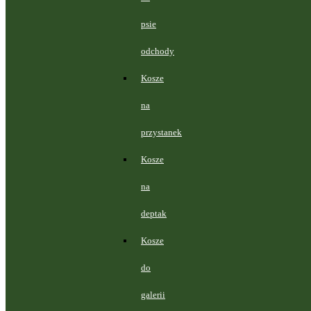
psie
odchody
Kosze
na
przystanek
Kosze
na
deptak
Kosze
do
galerii