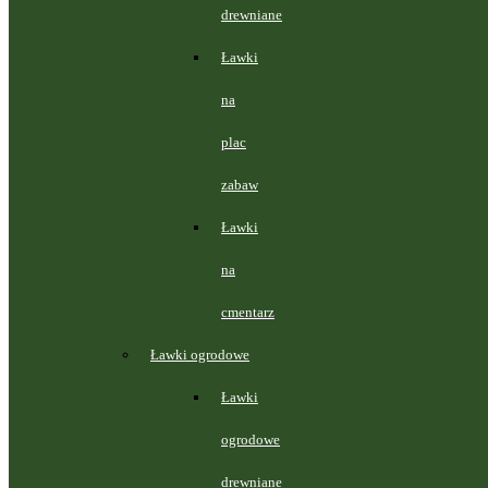
drewniane
Ławki
na
plac
zabaw
Ławki
na
cmentarz
Ławki ogrodowe
Ławki
ogrodowe
drewniane