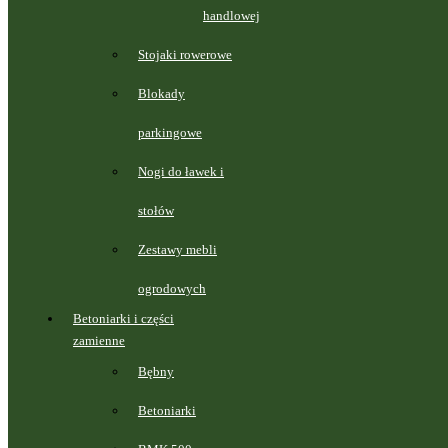
handlowej
Stojaki rowerowe
Blokady
parkingowe
Nogi do ławek i
stołów
Zestawy mebli
ogrodowych
Betoniarki i części
zamienne
Bębny
Betoniarki