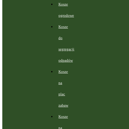
Kosze
ogrodowe
Kosze
do
segregacji
odpadów
Kosze
na
plac
zabaw
Kosze
na