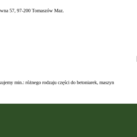
a 57, 97-200 Tomaszów Maz.
ujemy min.: różnego rodzaju części do betoniarek, maszyn