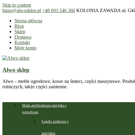
Skip to content
biuro@alwosklep.pl
+48 693 546 360
KOLONIA ZAWADA ul. Główn
Strona główna
Blog
Sklep
Dostawa
Kontakt
Moje konto
Alwo sklep
Alwo – meble ogrodowe, kosze na śmieci, części maszynowe. Produk
rolniczych, także części zamienne.
Mała architektura miejska i
ogrodowa
Ławki parkowe i
miejskie