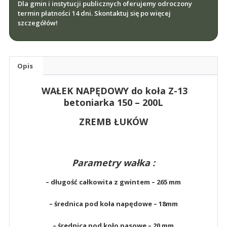
Dla gmin i instytucji publicznych oferujemy odroczony
Z-
termin płatności 14 dni. Skontaktuj się po więcej
13
szczegółów!
BETONIARKA
150L
ZREMB
Opis
ŁUKÓW
WAŁEK NAPĘDOWY do koła Z-13
betoniarka 150 – 200L
ZREMB ŁUKÓW
Parametry wałka :
– długość całkowita z gwintem – 265 mm
– średnica pod koła napędowe – 18mm
– średnica pod koło pasowe – 20 mm