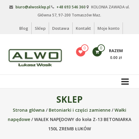
Skip
biuro@alwosklep.pl
+48 693 546 360
KOLONIA ZAWADA ul.
to
Główna 57, 97-200 Tomaszów Maz.
content
Blog
Sklep
Dostawa
Kontakt
Moje konto
0
0
RAZEM
0.00 zł
Alwo
sklep
Alwo
SKLEP
–
Strona główna
/
Betoniarki i części zamienne
/
Wałki
meble
ogrodowe,
napędowe
/ WAŁEK NAPĘDOWY do koła Z-13 BETONIARKA
kosze
150L ZREMB ŁUKÓW
na