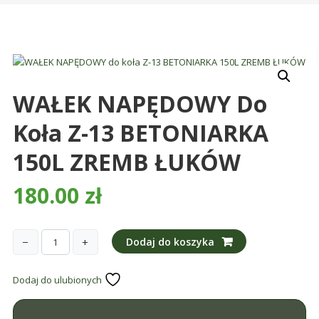
śmieci,
części
maszynowe.
Produkujemy
min.:
WAŁEK NAPĘDOWY Do
różnego
rodzaju
Koła Z-13 BETONIARKA
części
do
150L ZREMB ŁUKÓW
betoniarek,
maszyn
180.00
zł
rolniczych,
także
części
−
+
Dodaj do koszyka
ilość
zamienne.
WAŁEK
Dodaj do ulubionych
NAPĘDOWY
do
koła