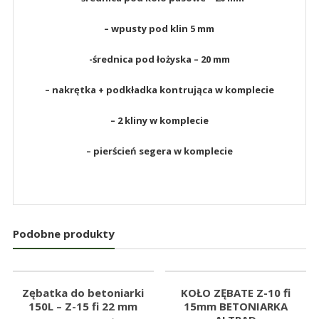
– wpusty pod klin 5 mm
-średnica pod łożyska – 20 mm
– nakrętka + podkładka kontrująca w komplecie
– 2 kliny w komplecie
– pierścień segera w komplecie
Podobne produkty
Zębatka do betoniarki
KOŁO ZĘBATE Z-10 fi
150L – Z-15 fi 22 mm
15mm BETONIARKA