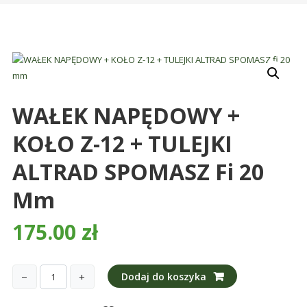
śmieci,
części
maszynowe.
Produkujemy
min.:
różnego
WAŁEK NAPĘDOWY +
rodzaju
części
KOŁO Z-12 + TULEJKI
do
betoniarek,
ALTRAD SPOMASZ Fi 20
maszyn
Mm
rolniczych,
także
175.00
zł
części
zamienne.
−
+
Dodaj do koszyka
ilość
WAŁEK