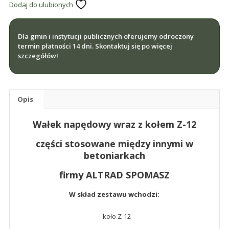
Dodaj do ulubionych
NAPĘDOWY
+
KOŁO
Dla gmin i instytucji publicznych oferujemy odroczony
Z-
termin płatności 14 dni. Skontaktuj się po więcej
12
szczegółów!
+
TULEJKI
ALTRAD
Opis
SPOMASZ
fi
Wałek napędowy wraz z kołem Z-12
20
mm
części stosowane między innymi w
betoniarkach
firmy ALTRAD SPOMASZ
W skład zestawu wchodzi:
– koło Z-12