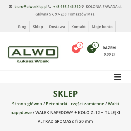
Skip
biuro@alwosklep.pl
+48 693 546 360
KOLONIA ZAWADA ul.
to
Główna 57, 97-200 Tomaszów Maz.
content
Blog
Sklep
Dostawa
Kontakt
Moje konto
0
0
RAZEM
0.00 zł
Alwo
sklep
Alwo
SKLEP
–
Strona główna
/
Betoniarki i części zamienne
/
Wałki
meble
ogrodowe,
napędowe
/ WAŁEK NAPĘDOWY + KOŁO Z-12 + TULEJKI
kosze
ALTRAD SPOMASZ fi 20 mm
na