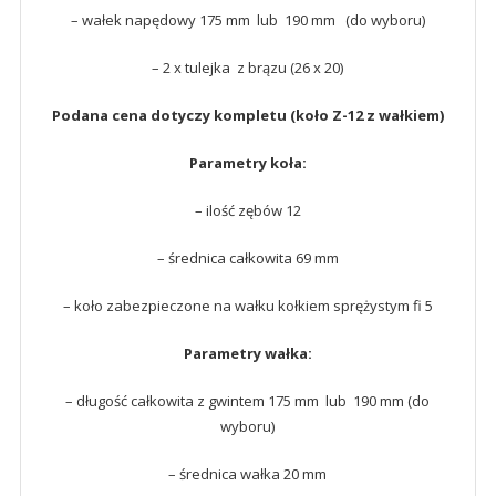
– wałek napędowy 175 mm lub 190 mm (do wyboru)
– 2 x tulejka z brązu (26 x 20)
Podana cena dotyczy kompletu (koło Z-12 z wałkiem)
Parametry koła:
– ilość zębów 12
– średnica całkowita 69 mm
– koło zabezpieczone na wałku kołkiem sprężystym fi 5
Parametry wałka:
– długość całkowita z gwintem 175 mm lub 190 mm (do
wyboru)
– średnica wałka 20 mm