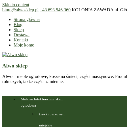
Skip to content
biuro@alwosklep.pl
+48 693 546 360
KOLONIA ZAWADA ul. Główn
Strona główna
Blog
Sklep
Dostawa
Kontakt
Moje konto
Alwo sklep
Alwo – meble ogrodowe, kosze na śmieci, części maszynowe. Produk
rolniczych, także części zamienne.
Mała architektura miejska i
ogrodowa
Ławki parkowe i
miejskie