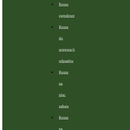
Kosze
ogrodowe
Kosze
do
segregacji
odpadów
Kosze
na
plac
zabaw
Kosze
na