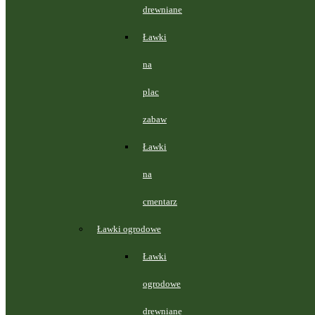
drewniane
Ławki
na
plac
zabaw
Ławki
na
cmentarz
Ławki ogrodowe
Ławki
ogrodowe
drewniane