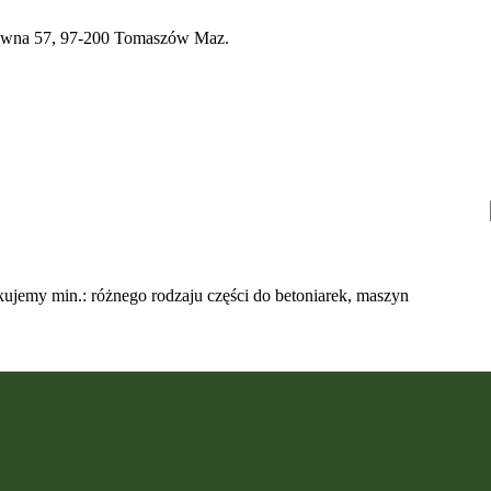
a 57, 97-200 Tomaszów Maz.
ujemy min.: różnego rodzaju części do betoniarek, maszyn