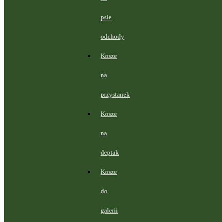
psie
odchody
Kosze
na
przystanek
Kosze
na
deptak
Kosze
do
galerii