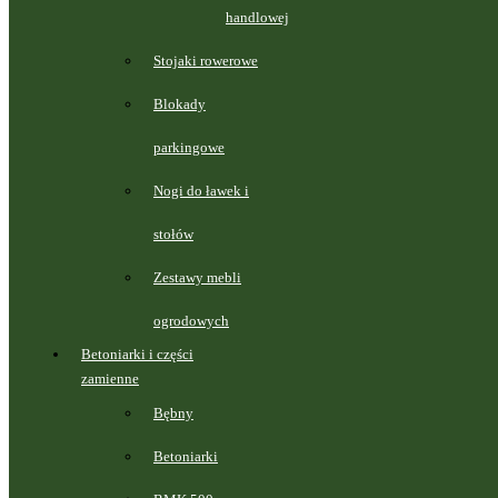
handlowej
Stojaki rowerowe
Blokady
parkingowe
Nogi do ławek i
stołów
Zestawy mebli
ogrodowych
Betoniarki i części
zamienne
Bębny
Betoniarki