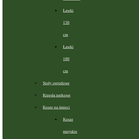
Ławki
150
cm
Ławki
180
cm
Stoły ogrodowe
Krzesła parkowe
Kosze na śmieci
Kosze
miejskie