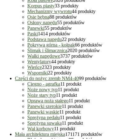
Koła pasowe
26
26 produktów
Korpus piasty
3
3 produkty
Mechanizmy wywrotu
4
4 produkty
Osie bębna
8
8 produktów
Osłony napędu
5
5 produktów
Panewki
5
5 produktów
Paski
14
14 produktów
Podstawa napędu
2
2 produkty
Pokrywa górna - kołpak
6
6 produktów
Ślimak i ślimacznica
20
20 produktów
Wałki napędowe
37
37 produktów
Wentylatory
4
4 produkty
Wieńce
23
23 produkty
Wsporniki
2
2 produkty
Części do nożyc zremb NM4-40
9
9 produktów
Cięgno - agrafka
1
1 produkt
Noże nowy typ
1
1 produkt
Noże stary typ
1
1 produkt
Oprawa noża stałego
1
1 produkt
Panewki szerokie
1
1 produkt
Panewki wąskie
1
1 produkt
Sprężyna pedału
1
1 produkt
Sprężyna suwaka
1
1 produkt
Wał korbowy
1
1 produkt
Mała architektura miejska
171
171 produktów