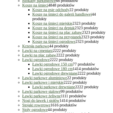
Blokady parkingowe
8
8 produktów
Kosze na śmieci
48
48 produktów
Kosze na psie odchody
2
2 produkty
Kosze na śmieci do galerii handlowej
4
4
produkty
Kosze na śmieci miejskie
23
23 produkty
Kosze na śmieci na deptak
23
23 produkty
Kosze na śmieci na plac zabaw
23
23 produkty
Kosze na śmieci na przystanek
23
23 produkty
Kosze na śmieci ogrodowe
23
23 produkty
Krzesła parkowe
4
4 produkty
Ławki na cmentarz
22
22 produkty
Ławki na plac zabaw
22
22 produkty
Ławki ogrodowe
22
22 produkty
Ławki ogrodowe 150 cm
7
7 produktów
Ławki ogrodowe 180 cm
14
14 produktów
Ławki ogrodowe drewniane
22
22 produkty
Ławki parkowe aluminiowe
2
2 produkty
Ławki parkowe i miejskie
22
22 produkty
Ławki parkowe drewniane
22
22 produkty
Ławki parkowe stalowe
9
9 produktów
Ławki parkowe żeliwne
11
11 produktów
Nogi do ławek i stołów
14
14 produktów
Stojaki rowerowe
16
16 produktów
Stoły ogrodowe
4
4 produkty