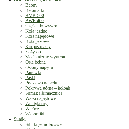
Bębny
Betoniarki
BMK 500
BWE 400
Części do wywrotu
Koła jezdne
Koła napędowe
Koła pasowe
Korpus piasty
Łożyska
Mechanizmy wywrotu
Osie bębna
Osłony napędu
Panewki
Paski
Podstawa napędu
Pokrywa górna – kołpak
Ślimak i ślimacznica
Wałki napędowe
Wentylatory
Wieńce
Wsporniki
Silniki
Silniki jednofazowe