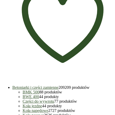
Betoniarki i części zamienne
209
209 produktów
BMK 500
8
8 produktów
BWE 400
4
4 produkty
Części do wywrotu
7
7 produktów
Koła jezdne
4
4 produkty
Koła napędowe
27
27 produktów