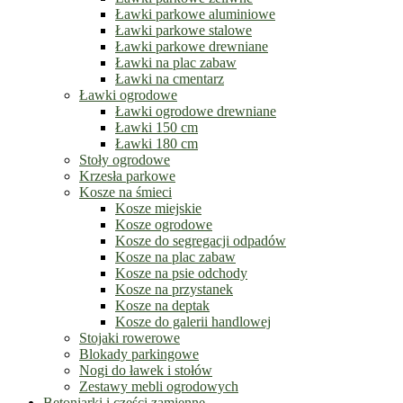
Ławki parkowe aluminiowe
Ławki parkowe stalowe
Ławki parkowe drewniane
Ławki na plac zabaw
Ławki na cmentarz
Ławki ogrodowe
Ławki ogrodowe drewniane
Ławki 150 cm
Ławki 180 cm
Stoły ogrodowe
Krzesła parkowe
Kosze na śmieci
Kosze miejskie
Kosze ogrodowe
Kosze do segregacji odpadów
Kosze na plac zabaw
Kosze na psie odchody
Kosze na przystanek
Kosze na deptak
Kosze do galerii handlowej
Stojaki rowerowe
Blokady parkingowe
Nogi do ławek i stołów
Zestawy mebli ogrodowych
Betoniarki i części zamienne