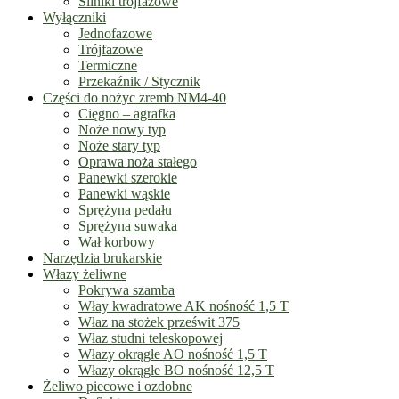
Silniki trójfazowe
Wyłączniki
Jednofazowe
Trójfazowe
Termiczne
Przekaźnik / Stycznik
Części do nożyc zremb NM4-40
Cięgno – agrafka
Noże nowy typ
Noże stary typ
Oprawa noża stałego
Panewki szerokie
Panewki wąskie
Sprężyna pedału
Sprężyna suwaka
Wał korbowy
Narzędzia brukarskie
Włazy żeliwne
Pokrywa szamba
Włay kwadratowe AK nośność 1,5 T
Właz na stożek prześwit 375
Właz studni teleskopowej
Włazy okrągłe AO nośność 1,5 T
Włazy okrągłe BO nośność 12,5 T
Żeliwo piecowe i ozdobne