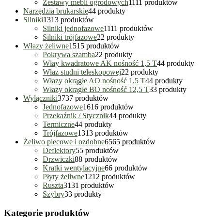
Zestawy mebli ogrodowych
11
11 produktów
Narzędzia brukarskie
4
4 produkty
Silniki
13
13 produktów
Silniki jednofazowe
11
11 produktów
Silniki trójfazowe
2
2 produkty
Włazy żeliwne
15
15 produktów
Pokrywa szamba
2
2 produkty
Włay kwadratowe AK nośność 1,5 T
4
4 produkty
Właz studni teleskopowej
2
2 produkty
Włazy okrągłe AO nośność 1,5 T
4
4 produkty
Włazy okrągłe BO nośność 12,5 T
3
3 produkty
Wyłączniki
37
37 produktów
Jednofazowe
16
16 produktów
Przekaźnik / Stycznik
4
4 produkty
Termiczne
4
4 produkty
Trójfazowe
13
13 produktów
Żeliwo piecowe i ozdobne
65
65 produktów
Deflektory
5
5 produktów
Drzwiczki
8
8 produktów
Kratki wentylacyjne
6
6 produktów
Płyty żeliwne
12
12 produktów
Ruszta
31
31 produktów
Szybry
3
3 produkty
Kategorie produktów