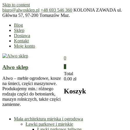
Skip to content
biuro@alwosklep.pl
+48 693 546 360
KOLONIA ZAWADA ul.
Główna 57, 97-200 Tomaszów Maz.
Blog
Sklep
Dostawa
Kontakt
Moje konto
0
Alwo sklep
0
Total
Alwo – meble ogrodowe, kosze
0.00 zł
na śmieci, części maszynowe.
Produkujemy min.: różnego
Koszyk
rodzaju części do betoniarek,
maszyn rolniczych, także części
zamienne.
Mała architektura miejska i ogrodowa
Ławki parkowe i miejskie
Ławki parkowe żeliwne