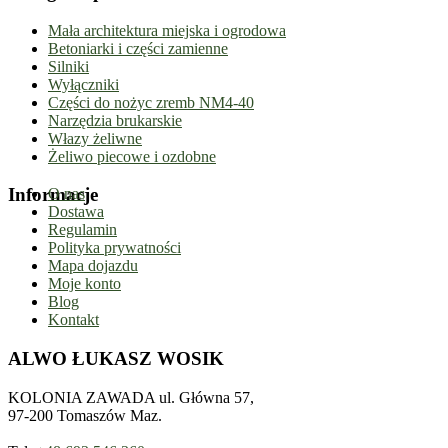
Mała architektura miejska i ogrodowa
Betoniarki i części zamienne
Silniki
Wyłączniki
Części do nożyc zremb NM4-40
Narzędzia brukarskie
Włazy żeliwne
Żeliwo piecowe i ozdobne
Informacje
O nas
Dostawa
Regulamin
Polityka prywatności
Mapa dojazdu
Moje konto
Blog
Kontakt
ALWO ŁUKASZ WOSIK
KOLONIA ZAWADA ul. Główna 57,
97-200 Tomaszów Maz.