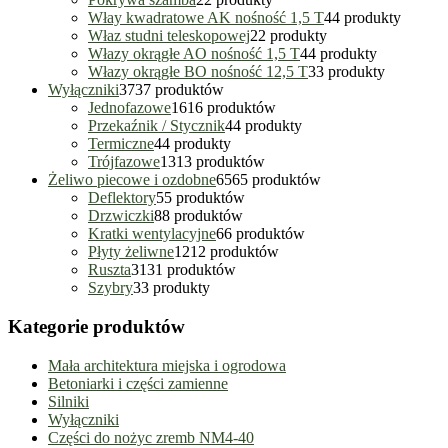
Włay kwadratowe AK nośność 1,5 T
4
4 produkty
Właz studni teleskopowej
2
2 produkty
Włazy okrągłe AO nośność 1,5 T
4
4 produkty
Włazy okrągłe BO nośność 12,5 T
3
3 produkty
Wyłączniki
37
37 produktów
Jednofazowe
16
16 produktów
Przekaźnik / Stycznik
4
4 produkty
Termiczne
4
4 produkty
Trójfazowe
13
13 produktów
Żeliwo piecowe i ozdobne
65
65 produktów
Deflektory
5
5 produktów
Drzwiczki
8
8 produktów
Kratki wentylacyjne
6
6 produktów
Płyty żeliwne
12
12 produktów
Ruszta
31
31 produktów
Szybry
3
3 produkty
Kategorie produktów
Mała architektura miejska i ogrodowa
Betoniarki i części zamienne
Silniki
Wyłączniki
Części do nożyc zremb NM4-40