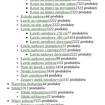
Kosze na śmieci na plac zabaw
23
23 produkty
Kosze na śmieci na przystanek
23
23 produkty
Kosze na śmieci ogrodowe
23
23 produkty
Krzesła parkowe
4
4 produkty
Ławki na cmentarz
22
22 produkty
Ławki na plac zabaw
22
22 produkty
Ławki ogrodowe
22
22 produkty
Ławki ogrodowe 150 cm
7
7 produktów
Ławki ogrodowe 180 cm
14
14 produktów
Ławki ogrodowe drewniane
22
22 produkty
Ławki parkowe aluminiowe
2
2 produkty
Ławki parkowe i miejskie
22
22 produkty
Ławki parkowe drewniane
22
22 produkty
Ławki parkowe stalowe
9
9 produktów
Ławki parkowe żeliwne
11
11 produktów
Nogi do ławek i stołów
14
14 produktów
Stojaki rowerowe
16
16 produktów
Stoły ogrodowe
4
4 produkty
Zestawy mebli ogrodowych
11
11 produktów
Narzędzia brukarskie
4
4 produkty
Silniki
13
13 produktów
Silniki jednofazowe
11
11 produktów
Silniki trójfazowe
2
2 produkty
Włazy żeliwne
15
15 produktów
Pokrywa szamba
2
2 produkty