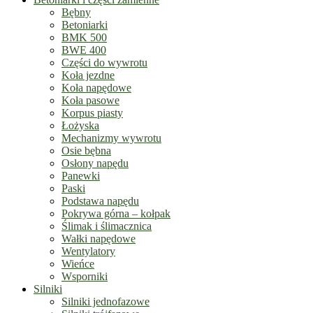
Bębny
Betoniarki
BMK 500
BWE 400
Części do wywrotu
Koła jezdne
Koła napędowe
Koła pasowe
Korpus piasty
Łożyska
Mechanizmy wywrotu
Osie bębna
Osłony napędu
Panewki
Paski
Podstawa napędu
Pokrywa górna – kołpak
Ślimak i ślimacznica
Wałki napędowe
Wentylatory
Wieńce
Wsporniki
Silniki
Silniki jednofazowe