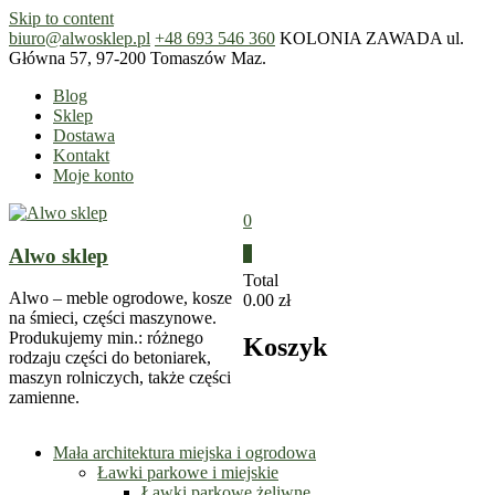
Skip to content
biuro@alwosklep.pl
+48 693 546 360
KOLONIA ZAWADA ul.
Główna 57, 97-200 Tomaszów Maz.
Blog
Sklep
Dostawa
Kontakt
Moje konto
0
Alwo sklep
0
Total
Alwo – meble ogrodowe, kosze
0.00 zł
na śmieci, części maszynowe.
Produkujemy min.: różnego
Koszyk
rodzaju części do betoniarek,
maszyn rolniczych, także części
zamienne.
Mała architektura miejska i ogrodowa
Ławki parkowe i miejskie
Ławki parkowe żeliwne