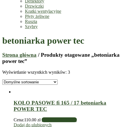
Deflektory
Drzwiczki
Kratki wentylacyjne
Płyty żeliwne
Ruszta
Szybry
betoniarka power tec
Strona główna
/ Produkty otagowane „betoniarka
power tec”
Wyświetlanie wszystkich wyników: 3
KOŁO PASOWE fi 165 / 17 betoniarka
POWER TEC
Cena:
110.00
zł
Dowiedz się więcej
Dodaj do ulubionych