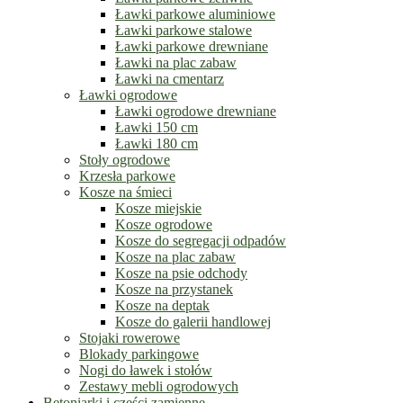
Ławki parkowe aluminiowe
Ławki parkowe stalowe
Ławki parkowe drewniane
Ławki na plac zabaw
Ławki na cmentarz
Ławki ogrodowe
Ławki ogrodowe drewniane
Ławki 150 cm
Ławki 180 cm
Stoły ogrodowe
Krzesła parkowe
Kosze na śmieci
Kosze miejskie
Kosze ogrodowe
Kosze do segregacji odpadów
Kosze na plac zabaw
Kosze na psie odchody
Kosze na przystanek
Kosze na deptak
Kosze do galerii handlowej
Stojaki rowerowe
Blokady parkingowe
Nogi do ławek i stołów
Zestawy mebli ogrodowych
Betoniarki i części zamienne