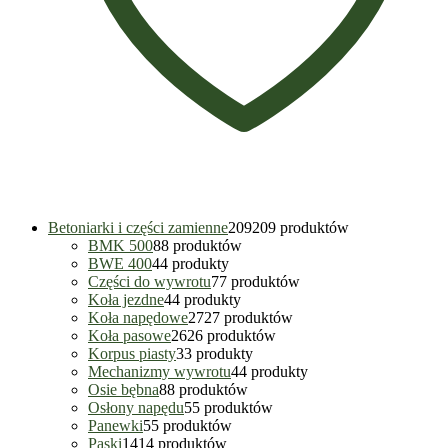
Betoniarki i części zamienne
209
209 produktów
BMK 500
8
8 produktów
BWE 400
4
4 produkty
Części do wywrotu
7
7 produktów
Koła jezdne
4
4 produkty
Koła napędowe
27
27 produktów
Koła pasowe
26
26 produktów
Korpus piasty
3
3 produkty
Mechanizmy wywrotu
4
4 produkty
Osie bębna
8
8 produktów
Osłony napędu
5
5 produktów
Panewki
5
5 produktów
Paski
14
14 produktów