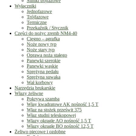
Silniki trójfazowe
Wyłączniki
Jednofazowe
Trójfazowe
Termiczne
Przekaźnik / Stycznik
Części do nożyc zremb NM4-40
Cięgno – agrafka
Noże nowy typ
Noże stary typ
Oprawa noża stałego
Panewki szerokie
Panewki wąskie
Sprężyna pedału
Sprężyna suwaka
Wał korbowy
Narzędzia brukarskie
Włazy żeliwne
Pokrywa szamba
Włay kwadratowe AK nośność 1,5 T
Właz na stożek prześwit 375
Właz studni teleskopowej
Włazy okrągłe AO nośność 1,5 T
Włazy okrągłe BO nośność 12,5 T
Żeliwo piecowe i ozdobne