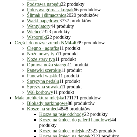
Podstawa napędu
2
2 produkty
Pokrywa górna - kołpak
6
6 produktów
Ślimak i ślimacznica
20
20 produktów
Wałki napędowe
37
37 produktów
Wentylatory
4
4 produkty
Wieńce
23
23 produkty
Wsporniki
2
2 produkty
Części do nożyc zremb NM4-40
9
9 produktów
Cięgno - agrafka
1
1 produkt
Noże nowy typ
1
1 produkt
Noże stary typ
1
1 produkt
Oprawa noża stałego
1
1 produkt
Panewki szerokie
1
1 produkt
Panewki wąskie
1
1 produkt
Sprężyna pedału
1
1 produkt
Sprężyna suwaka
1
1 produkt
Wał korbowy
1
1 produkt
Mała architektura miejska
171
171 produktów
Blokady parkingowe
8
8 produktów
Kosze na śmieci
48
48 produktów
Kosze na psie odchody
2
2 produkty
Kosze na śmieci do galerii handlowej
4
4
produkty
Kosze na śmieci miejskie
23
23 produkty
Kosze na śmieci na deptak
23
23 produkty