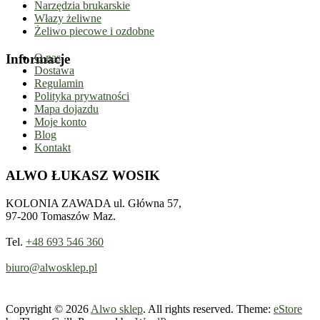
Narzędzia brukarskie
Włazy żeliwne
Żeliwo piecowe i ozdobne
Informacje
O nas
Dostawa
Regulamin
Polityka prywatności
Mapa dojazdu
Moje konto
Blog
Kontakt
ALWO ŁUKASZ WOSIK
KOLONIA ZAWADA ul. Główna 57,
97-200 Tomaszów Maz.
Tel.
+48 693 546 360
biuro@alwosklep.pl
Copyright © 2026
Alwo sklep
. All rights reserved. Theme:
eStore