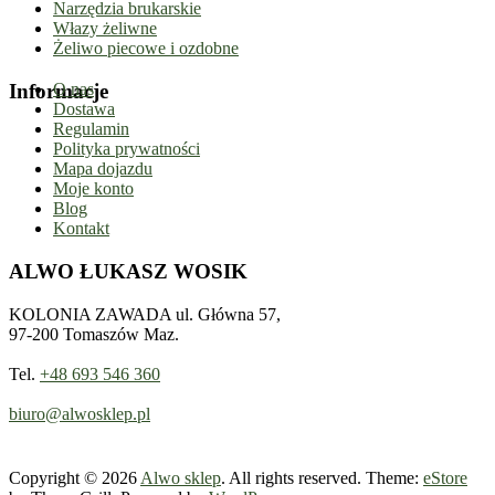
Narzędzia brukarskie
Włazy żeliwne
Żeliwo piecowe i ozdobne
Informacje
O nas
Dostawa
Regulamin
Polityka prywatności
Mapa dojazdu
Moje konto
Blog
Kontakt
ALWO ŁUKASZ WOSIK
KOLONIA ZAWADA ul. Główna 57,
97-200 Tomaszów Maz.
Tel.
+48 693 546 360
biuro@alwosklep.pl
Copyright © 2026
Alwo sklep
. All rights reserved. Theme:
eStore