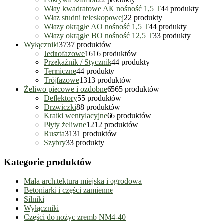
Włay kwadratowe AK nośność 1,5 T
4
4 produkty
Właz studni teleskopowej
2
2 produkty
Włazy okrągłe AO nośność 1,5 T
4
4 produkty
Włazy okrągłe BO nośność 12,5 T
3
3 produkty
Wyłączniki
37
37 produktów
Jednofazowe
16
16 produktów
Przekaźnik / Stycznik
4
4 produkty
Termiczne
4
4 produkty
Trójfazowe
13
13 produktów
Żeliwo piecowe i ozdobne
65
65 produktów
Deflektory
5
5 produktów
Drzwiczki
8
8 produktów
Kratki wentylacyjne
6
6 produktów
Płyty żeliwne
12
12 produktów
Ruszta
31
31 produktów
Szybry
3
3 produkty
Kategorie produktów
Mała architektura miejska i ogrodowa
Betoniarki i części zamienne
Silniki
Wyłączniki
Części do nożyc zremb NM4-40