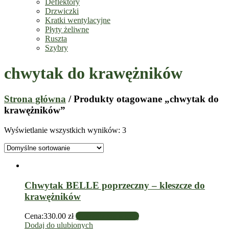
Deflektory
Drzwiczki
Kratki wentylacyjne
Płyty żeliwne
Ruszta
Szybry
chwytak do krawężników
Strona główna
/ Produkty otagowane „chwytak do
krawężników”
Wyświetlanie wszystkich wyników: 3
Chwytak BELLE poprzeczny – kleszcze do
krawężników
Cena:
330.00
zł
Dowiedz się więcej
Dodaj do ulubionych