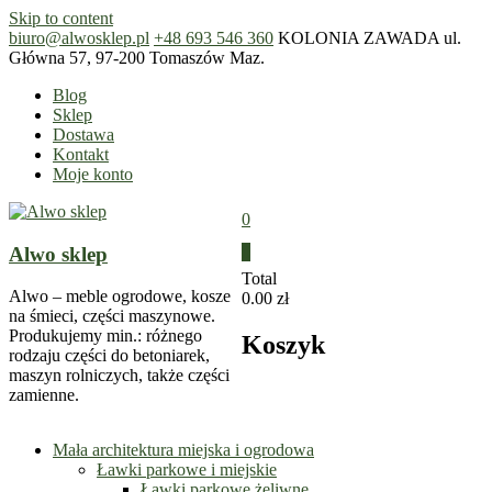
Skip to content
biuro@alwosklep.pl
+48 693 546 360
KOLONIA ZAWADA ul.
Główna 57, 97-200 Tomaszów Maz.
Blog
Sklep
Dostawa
Kontakt
Moje konto
0
Alwo sklep
0
Total
Alwo – meble ogrodowe, kosze
0.00 zł
na śmieci, części maszynowe.
Produkujemy min.: różnego
Koszyk
rodzaju części do betoniarek,
maszyn rolniczych, także części
zamienne.
Mała architektura miejska i ogrodowa
Ławki parkowe i miejskie
Ławki parkowe żeliwne