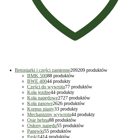
Betoniarki i części zamienne
209
209 produktów
BMK 500
8
8 produktów
BWE 400
4
4 produkty
Części do wywrotu
7
7 produktów
Koła jezdne
4
4 produkty
Koła napędowe
27
27 produktów
Koła pasowe
26
26 produktów
Korpus piasty
3
3 produkty
Mechanizmy wywrotu
4
4 produkty
Osie bębna
8
8 produktów
Osłony napędu
5
5 produktów
Panewki
5
5 produktów
Paski
14
14 produktów