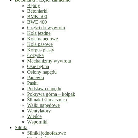
Bębny
Betoniarki
BMK 500
BWE 400
Części do wywrotu
Koła jezdne
Koła napędowe
Koła pasowe
Korpus piasty
Łożyska
Mechanizmy wywrotu
Osie bębna
Osłony napędu
Panewki
Paski
Podstawa napędu
Pokrywa górna – kołpak
Ślimak i ślimacznica
Wałki napędowe
Wentylatory
Wieńce
Wsporniki
Silniki
Silniki jednofazowe