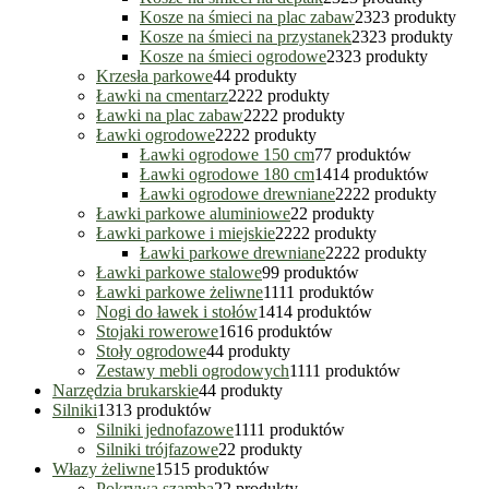
Kosze na śmieci na plac zabaw
23
23 produkty
Kosze na śmieci na przystanek
23
23 produkty
Kosze na śmieci ogrodowe
23
23 produkty
Krzesła parkowe
4
4 produkty
Ławki na cmentarz
22
22 produkty
Ławki na plac zabaw
22
22 produkty
Ławki ogrodowe
22
22 produkty
Ławki ogrodowe 150 cm
7
7 produktów
Ławki ogrodowe 180 cm
14
14 produktów
Ławki ogrodowe drewniane
22
22 produkty
Ławki parkowe aluminiowe
2
2 produkty
Ławki parkowe i miejskie
22
22 produkty
Ławki parkowe drewniane
22
22 produkty
Ławki parkowe stalowe
9
9 produktów
Ławki parkowe żeliwne
11
11 produktów
Nogi do ławek i stołów
14
14 produktów
Stojaki rowerowe
16
16 produktów
Stoły ogrodowe
4
4 produkty
Zestawy mebli ogrodowych
11
11 produktów
Narzędzia brukarskie
4
4 produkty
Silniki
13
13 produktów
Silniki jednofazowe
11
11 produktów
Silniki trójfazowe
2
2 produkty
Włazy żeliwne
15
15 produktów
Pokrywa szamba
2
2 produkty