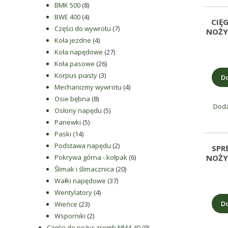
rodzaju
8
produktów
BMK 500
8
części
produktów
4
BWE 400
4
CIĘ
produkty
7
Części do wywrotu
7
do
NOŻY
4
produktów
Koła jezdne
4
betoniarek,
produkty
27
Koła napędowe
27
maszyn
26
produktów
Koła pasowe
26
rolniczych,
3
produktów
Korpus piasty
3
Do
także
produkty
4
Mechanizmy wywrotu
4
części
8
produkty
Osie bębna
8
zamienne.
Doda
produktów
5
Osłony napędu
5
5
produktów
Panewki
5
14
produktów
Paski
14
produktów
2
Podstawa napędu
2
SPR
produkty
6
NOŻY
Pokrywa górna - kołpak
6
20
produktów
Ślimak i ślimacznica
20
37
produktów
Wałki napędowe
37
4
produktów
Wentylatory
4
Do
23
produkty
Wieńce
23
produkty
2
Wsporniki
2
produkty
9
Części do nożyc zremb NM4-40
9