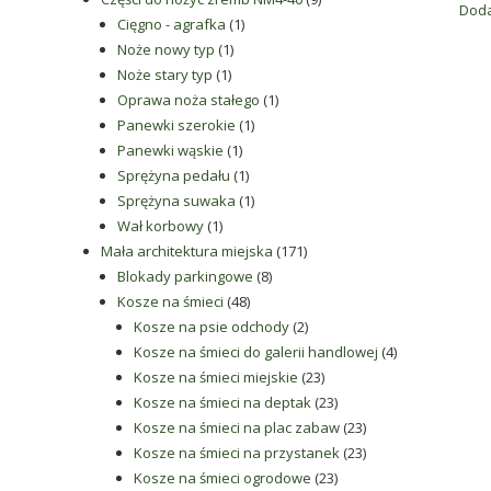
Doda
1
produktów
Cięgno - agrafka
1
1
produkt
Noże nowy typ
1
1
produkt
Noże stary typ
1
produkt
1
Oprawa noża stałego
1
1
produkt
Panewki szerokie
1
1
produkt
Panewki wąskie
1
produkt
1
Sprężyna pedału
1
produkt
1
Sprężyna suwaka
1
1
produkt
Wał korbowy
1
produkt
171
Mała architektura miejska
171
8
produktów
Blokady parkingowe
8
48
produktów
Kosze na śmieci
48
produktów
2
Kosze na psie odchody
2
produkty
4
Kosze na śmieci do galerii handlowej
4
23
produkty
Kosze na śmieci miejskie
23
produkty
23
Kosze na śmieci na deptak
23
produkty
23
Kosze na śmieci na plac zabaw
23
produkty
23
Kosze na śmieci na przystanek
23
23
produkty
Kosze na śmieci ogrodowe
23