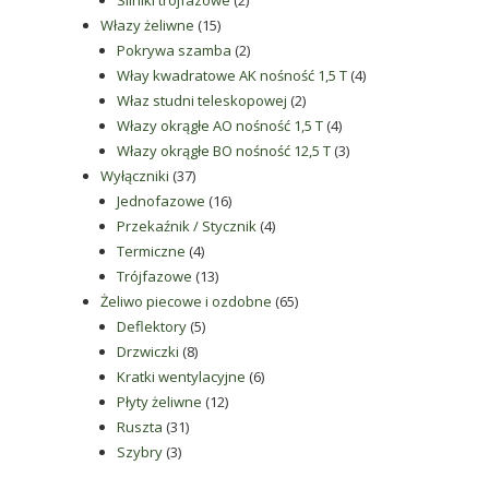
Silniki trójfazowe
2
15
produkty
Włazy żeliwne
15
produktów
2
Pokrywa szamba
2
produkty
4
Włay kwadratowe AK nośność 1,5 T
4
2
produkty
Właz studni teleskopowej
2
produkty
4
Włazy okrągłe AO nośność 1,5 T
4
produkty
3
Włazy okrągłe BO nośność 12,5 T
3
37
produkty
Wyłączniki
37
produktów
16
Jednofazowe
16
produktów
4
Przekaźnik / Stycznik
4
4
produkty
Termiczne
4
produkty
13
Trójfazowe
13
produktów
65
Żeliwo piecowe i ozdobne
65
5
produktów
Deflektory
5
8
produktów
Drzwiczki
8
produktów
6
Kratki wentylacyjne
6
12
produktów
Płyty żeliwne
12
31
produktów
Ruszta
31
3
produktów
Szybry
3
produkty