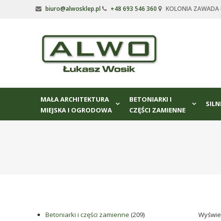
Skip
biuro@alwosklep.pl
+48 693 546 360
KOLONIA ZAWADA ul
to
content
Alwo
sklep
Alwo
–
MAŁA ARCHITEKTURA
BETONIARKI I
meble
SILN
MIEJSKA I OGRODOWA
CZĘŚCI ZAMIENNE
ogrodowe,
kosze
na
śmieci,
części
maszynowe.
Produkujemy
min.:
różnego
209
Betoniarki i części zamienne
209
Wyświet