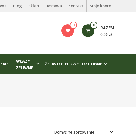
ówna
Blog
Sklep
Dostawa
Kontakt
Moje konto
0
0
RAZEM
0.00 zł
WŁAZY
SKIE
ŻELIWO PIECOWE I OZDOBNE
ŻELIWNE
”