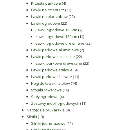
4
produkty
Krzesła parkowe
4
produkty
22
Ławki na cmentarz
22
produkty
22
Ławki na plac zabaw
22
22
produkty
Ławki ogrodowe
22
produkty
7
Ławki ogrodowe 150 cm
7
produktów
14
Ławki ogrodowe 180 cm
14
produktów
22
Ławki ogrodowe drewniane
22
2
produkty
Ławki parkowe aluminiowe
2
22
produkty
Ławki parkowe i miejskie
22
produkty
22
Ławki parkowe drewniane
22
9
produkty
Ławki parkowe stalowe
9
produktów
11
Ławki parkowe żeliwne
11
14
produktów
Nogi do ławek i stołów
14
16
produktów
Stojaki rowerowe
16
4
produktów
Stoły ogrodowe
4
produkty
11
Zestawy mebli ogrodowych
11
4
produktów
Narzędzia brukarskie
4
13
produkty
Silniki
13
produktów
11
Silniki jednofazowe
11
2
produktów