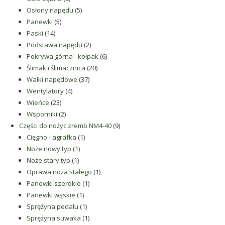
produktów
5
Osłony napędu
5
5
produktów
Panewki
5
14
produktów
Paski
14
produktów
2
Podstawa napędu
2
produkty
6
Pokrywa górna - kołpak
6
20
produktów
Ślimak i ślimacznica
20
37
produktów
Wałki napędowe
37
4
produktów
Wentylatory
4
23
produkty
Wieńce
23
produkty
2
Wsporniki
2
produkty
9
Części do nożyc zremb NM4-40
9
1
produktów
Cięgno - agrafka
1
1
produkt
Noże nowy typ
1
1
produkt
Noże stary typ
1
produkt
1
Oprawa noża stałego
1
1
produkt
Panewki szerokie
1
1
produkt
Panewki wąskie
1
produkt
1
Sprężyna pedału
1
produkt
1
Sprężyna suwaka
1