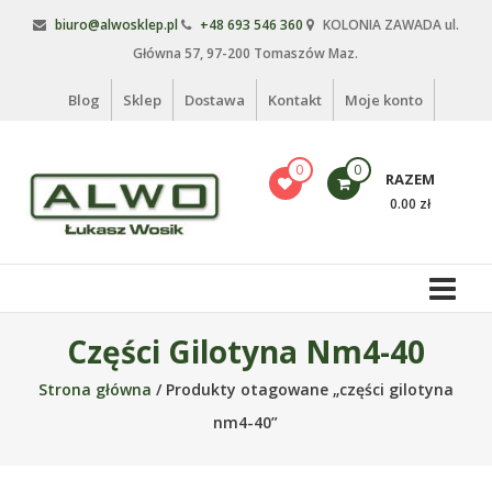
Skip
biuro@alwosklep.pl
+48 693 546 360
KOLONIA ZAWADA ul.
to
Główna 57, 97-200 Tomaszów Maz.
content
Blog
Sklep
Dostawa
Kontakt
Moje konto
0
0
RAZEM
0.00 zł
Alwo
sklep
Alwo
Części Gilotyna Nm4-40
–
Strona główna
/ Produkty otagowane „części gilotyna
meble
ogrodowe,
nm4-40”
kosze
na