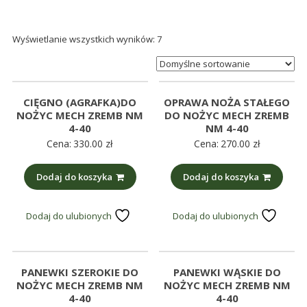
śmieci,
części
Wyświetlanie wszystkich wyników: 7
maszynowe.
Produkujemy
min.:
różnego
CIĘGNO (AGRAFKA)DO
OPRAWA NOŻA STAŁEGO
rodzaju
NOŻYC MECH ZREMB NM
DO NOŻYC MECH ZREMB
części
4-40
NM 4-40
Cena:
330.00
zł
Cena:
270.00
zł
do
betoniarek,
Dodaj do koszyka
Dodaj do koszyka
maszyn
rolniczych,
także
Dodaj do ulubionych
Dodaj do ulubionych
części
zamienne.
PANEWKI SZEROKIE DO
PANEWKI WĄSKIE DO
NOŻYC MECH ZREMB NM
NOŻYC MECH ZREMB NM
4-40
4-40