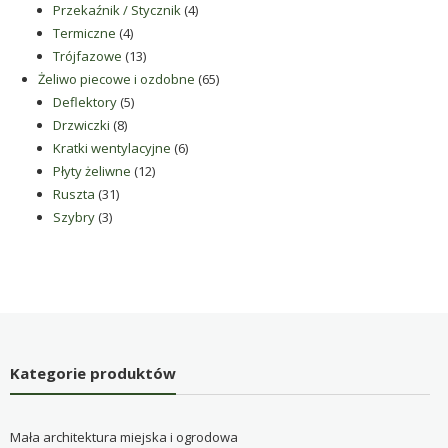
produktów
4
Przekaźnik / Stycznik
4
4
produkty
Termiczne
4
produkty
13
Trójfazowe
13
produktów
65
Żeliwo piecowe i ozdobne
65
5
produktów
Deflektory
5
8
produktów
Drzwiczki
8
produktów
6
Kratki wentylacyjne
6
12
produktów
Płyty żeliwne
12
31
produktów
Ruszta
31
3
produktów
Szybry
3
produkty
Kategorie produktów
Mała architektura miejska i ogrodowa