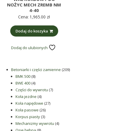
NOŻYC MECH ZREMB NM
4-40
Cena:
1,965.00
zł
Dodaj do koszyka
Dodaj do ulubionych
209
Betoniarki i części zamienne
209
8
produktów
BMK 500
8
produktów
4
BWE 400
4
produkty
7
Części do wywrotu
7
4
produktów
Koła jezdne
4
produkty
27
Koła napędowe
27
26
produktów
Koła pasowe
26
3
produktów
Korpus piasty
3
produkty
4
Mechanizmy wywrotu
4
8
produkty
Osie bębna
8