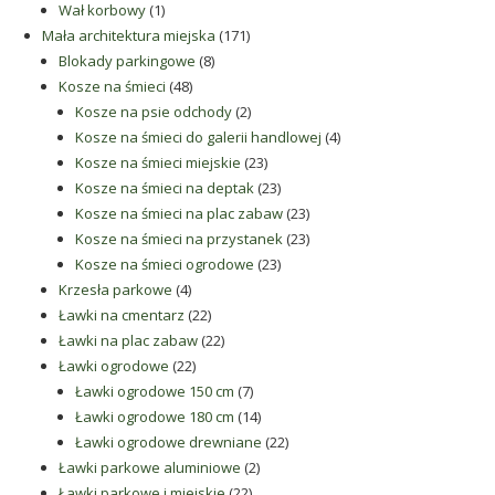
1
produkt
Wał korbowy
1
produkt
171
Mała architektura miejska
171
8
produktów
Blokady parkingowe
8
48
produktów
Kosze na śmieci
48
produktów
2
Kosze na psie odchody
2
produkty
4
Kosze na śmieci do galerii handlowej
4
23
produkty
Kosze na śmieci miejskie
23
produkty
23
Kosze na śmieci na deptak
23
produkty
23
Kosze na śmieci na plac zabaw
23
produkty
23
Kosze na śmieci na przystanek
23
23
produkty
Kosze na śmieci ogrodowe
23
4
produkty
Krzesła parkowe
4
produkty
22
Ławki na cmentarz
22
produkty
22
Ławki na plac zabaw
22
22
produkty
Ławki ogrodowe
22
produkty
7
Ławki ogrodowe 150 cm
7
produktów
14
Ławki ogrodowe 180 cm
14
produktów
22
Ławki ogrodowe drewniane
22
2
produkty
Ławki parkowe aluminiowe
2
22
produkty
Ławki parkowe i miejskie
22