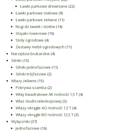
produkty
22
Ławki parkowe drewniane
22
9
produkty
Ławki parkowe stalowe
9
produktów
11
Ławki parkowe żeliwne
11
14
produktów
Nogi do ławek i stołów
14
16
produktów
Stojaki rowerowe
16
4
produktów
Stoły ogrodowe
4
produkty
11
Zestawy mebli ogrodowych
11
4
produktów
Narzędzia brukarskie
4
13
produkty
Silniki
13
produktów
11
Silniki jednofazowe
11
2
produktów
Silniki trójfazowe
2
15
produkty
Włazy żeliwne
15
produktów
2
Pokrywa szamba
2
produkty
4
Włay kwadratowe AK nośność 1,5 T
4
2
produkty
Właz studni teleskopowej
2
produkty
4
Włazy okrągłe AO nośność 1,5 T
4
produkty
3
Włazy okrągłe BO nośność 12,5 T
3
37
produkty
Wyłączniki
37
produktów
16
Jednofazowe
16