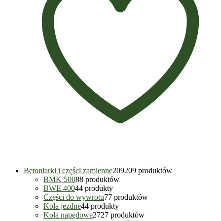
Betoniarki i części zamienne
209
209 produktów
BMK 500
8
8 produktów
BWE 400
4
4 produkty
Części do wywrotu
7
7 produktów
Koła jezdne
4
4 produkty
Koła napędowe
27
27 produktów