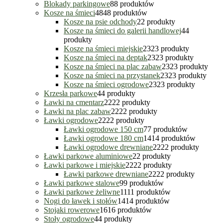
Blokady parkingowe
8
8 produktów
Kosze na śmieci
48
48 produktów
Kosze na psie odchody
2
2 produkty
Kosze na śmieci do galerii handlowej
4
4
produkty
Kosze na śmieci miejskie
23
23 produkty
Kosze na śmieci na deptak
23
23 produkty
Kosze na śmieci na plac zabaw
23
23 produkty
Kosze na śmieci na przystanek
23
23 produkty
Kosze na śmieci ogrodowe
23
23 produkty
Krzesła parkowe
4
4 produkty
Ławki na cmentarz
22
22 produkty
Ławki na plac zabaw
22
22 produkty
Ławki ogrodowe
22
22 produkty
Ławki ogrodowe 150 cm
7
7 produktów
Ławki ogrodowe 180 cm
14
14 produktów
Ławki ogrodowe drewniane
22
22 produkty
Ławki parkowe aluminiowe
2
2 produkty
Ławki parkowe i miejskie
22
22 produkty
Ławki parkowe drewniane
22
22 produkty
Ławki parkowe stalowe
9
9 produktów
Ławki parkowe żeliwne
11
11 produktów
Nogi do ławek i stołów
14
14 produktów
Stojaki rowerowe
16
16 produktów
Stoły ogrodowe
4
4 produkty