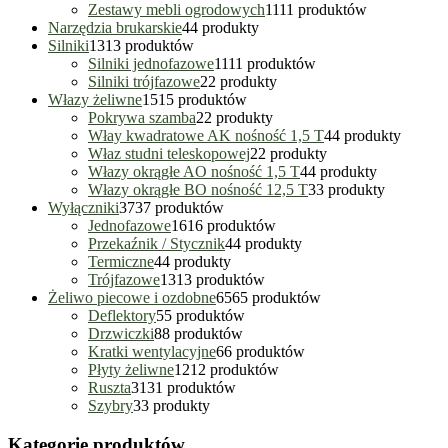
Zestawy mebli ogrodowych
11
11 produktów
Narzędzia brukarskie
4
4 produkty
Silniki
13
13 produktów
Silniki jednofazowe
11
11 produktów
Silniki trójfazowe
2
2 produkty
Włazy żeliwne
15
15 produktów
Pokrywa szamba
2
2 produkty
Włay kwadratowe AK nośność 1,5 T
4
4 produkty
Właz studni teleskopowej
2
2 produkty
Włazy okrągłe AO nośność 1,5 T
4
4 produkty
Włazy okrągłe BO nośność 12,5 T
3
3 produkty
Wyłączniki
37
37 produktów
Jednofazowe
16
16 produktów
Przekaźnik / Stycznik
4
4 produkty
Termiczne
4
4 produkty
Trójfazowe
13
13 produktów
Żeliwo piecowe i ozdobne
65
65 produktów
Deflektory
5
5 produktów
Drzwiczki
8
8 produktów
Kratki wentylacyjne
6
6 produktów
Płyty żeliwne
12
12 produktów
Ruszta
31
31 produktów
Szybry
3
3 produkty
Kategorie produktów