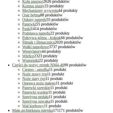
Koła pasowe
26
26 produktów
Korpus piasty
3
3 produkty
Mechanizmy wywrotu
4
4 produkty
Osie bębna
8
8 produktów
Osłony napędu
5
5 produktów
Panewki
5
5 produktów
Paski
14
14 produktów
Podstawa napędu
2
2 produkty
Pokrywa górna - kołpak
6
6 produktów
Ślimak i ślimacznica
20
20 produktów
Wałki napędowe
37
37 produktów
Wentylatory
4
4 produkty
Wieńce
23
23 produkty
Wsporniki
2
2 produkty
Części do nożyc zremb NM4-40
9
9 produktów
Cięgno - agrafka
1
1 produkt
Noże nowy typ
1
1 produkt
Noże stary typ
1
1 produkt
Oprawa noża stałego
1
1 produkt
Panewki szerokie
1
1 produkt
Panewki wąskie
1
1 produkt
Sprężyna pedału
1
1 produkt
Sprężyna suwaka
1
1 produkt
Wał korbowy
1
1 produkt
Mała architektura miejska
171
171 produktów