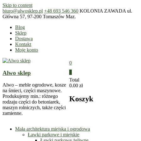
Skip to content
biuro@alwosklep.pl
+48 693 546 360
KOLONIA ZAWADA ul.
Główna 57, 97-200 Tomaszów Maz.
Blog
Sklep
Dostawa
Kontakt
Moje konto
0
Alwo sklep
0
Total
Alwo – meble ogrodowe, kosze
0.00 zł
na śmieci, części maszynowe.
Produkujemy min.: różnego
Koszyk
rodzaju części do betoniarek,
maszyn rolniczych, także części
zamienne.
Mała architektura miejska i ogrodowa
Ławki parkowe i miejskie
Ławki parkowe żeliwne