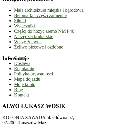
Mała architektura miejska i ogrodowa
Betoniarki i części zamienne
Silniki
Wyłączniki
Części do nożyc zremb NM4-40
Narzędzia brukarskie
Włazy żeliwne
Żeliwo piecowe i ozdobne
Informacje
O nas
Dostawa
Regulamin
Polityka prywatności
Mapa dojazdu
Moje konto
Blog
Kontakt
ALWO ŁUKASZ WOSIK
KOLONIA ZAWADA ul. Główna 57,
97-200 Tomaszów Maz.