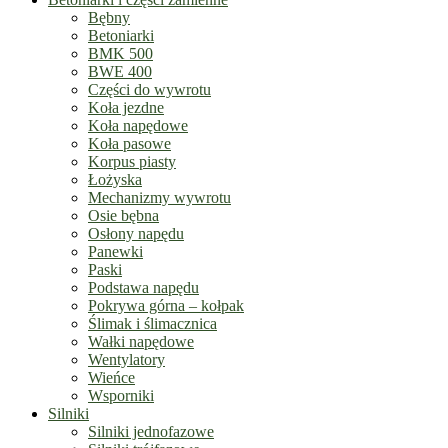
Bębny
Betoniarki
BMK 500
BWE 400
Części do wywrotu
Koła jezdne
Koła napędowe
Koła pasowe
Korpus piasty
Łożyska
Mechanizmy wywrotu
Osie bębna
Osłony napędu
Panewki
Paski
Podstawa napędu
Pokrywa górna – kołpak
Ślimak i ślimacznica
Wałki napędowe
Wentylatory
Wieńce
Wsporniki
Silniki
Silniki jednofazowe