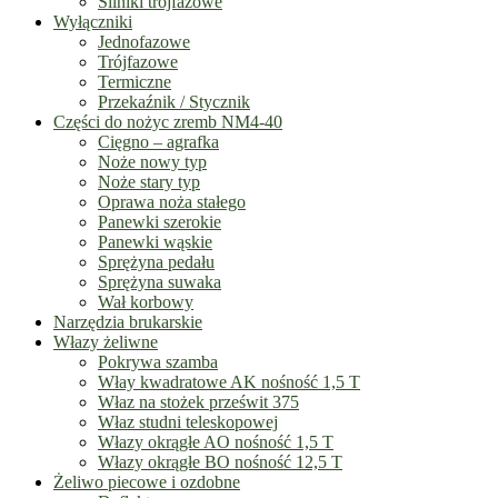
Silniki trójfazowe
Wyłączniki
Jednofazowe
Trójfazowe
Termiczne
Przekaźnik / Stycznik
Części do nożyc zremb NM4-40
Cięgno – agrafka
Noże nowy typ
Noże stary typ
Oprawa noża stałego
Panewki szerokie
Panewki wąskie
Sprężyna pedału
Sprężyna suwaka
Wał korbowy
Narzędzia brukarskie
Włazy żeliwne
Pokrywa szamba
Włay kwadratowe AK nośność 1,5 T
Właz na stożek prześwit 375
Właz studni teleskopowej
Włazy okrągłe AO nośność 1,5 T
Włazy okrągłe BO nośność 12,5 T
Żeliwo piecowe i ozdobne