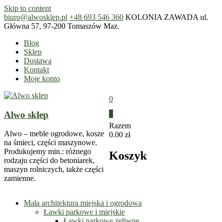
Skip to content
biuro@alwosklep.pl
+48 693 546 360
KOLONIA ZAWADA ul.
Główna 57, 97-200 Tomaszów Maz.
Blog
Sklep
Dostawa
Kontakt
Moje konto
0
Alwo sklep
0
Razem
Alwo – meble ogrodowe, kosze
0.00 zł
na śmieci, części maszynowe.
Produkujemy min.: różnego
Koszyk
rodzaju części do betoniarek,
maszyn rolniczych, także części
zamienne.
Mała architektura miejska i ogrodowa
Ławki parkowe i miejskie
Ławki parkowe żeliwne