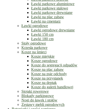
Ławki parkowe aluminiowe
Ławki parkowe stalowe
Ławki parkowe drewniane
Ławki na plac zabaw
Ławki na cmentarz
Ławki ogrodowe
Ławki ogrodowe drewniane
Ławki 150 cm
Ławki 180 cm
Stoły ogrodowe
Krzesła parkowe
Kosze na śmieci
Kosze miejskie
Kosze ogrodowe
Kosze do segregacji odpadów
Kosze na plac zabaw
Kosze na psie odchody
Kosze na przystanek
Kosze na deptak
Kosze do galerii handlowej
Stojaki rowerowe
Blokady parkingowe
Nogi do ławek i stołów
Zestawy mebli ogrodowych
Betoniarki i części zamienne