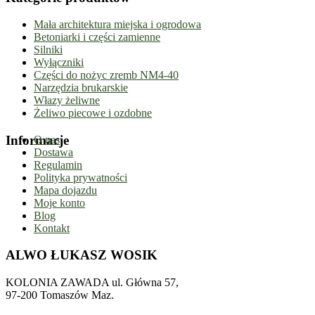
Mała architektura miejska i ogrodowa
Betoniarki i części zamienne
Silniki
Wyłączniki
Części do nożyc zremb NM4-40
Narzędzia brukarskie
Włazy żeliwne
Żeliwo piecowe i ozdobne
Informacje
O nas
Dostawa
Regulamin
Polityka prywatności
Mapa dojazdu
Moje konto
Blog
Kontakt
ALWO ŁUKASZ WOSIK
KOLONIA ZAWADA ul. Główna 57,
97-200 Tomaszów Maz.