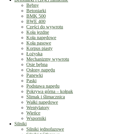
Bębny
Betoniarki
BMK 500
BWE 400
Części do wywrotu
Koła jezdne
Koła napędowe
Koła pasowe
Korpus piasty
Łożyska
Mechanizmy wywrotu
Osie bębna
Osłony napędu
Panewki
Paski
Podstawa napędu
Pokrywa górna – kołpak
Ślimak i ślimacznica
Wałki napędowe
Wentylatory
Wieńce
Wsporniki
Silniki
Silniki jednofazowe