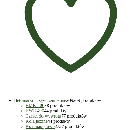
Betoniarki i części zamienne
209
209 produktów
BMK 500
8
8 produktów
BWE 400
4
4 produkty
Części do wywrotu
7
7 produktów
Koła jezdne
4
4 produkty
Koła napędowe
27
27 produktów