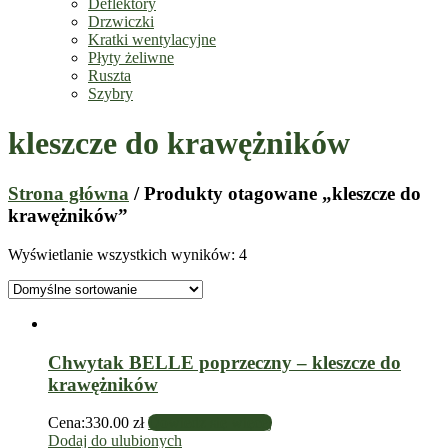
Deflektory
Drzwiczki
Kratki wentylacyjne
Płyty żeliwne
Ruszta
Szybry
kleszcze do krawężników
Strona główna
/ Produkty otagowane „kleszcze do
krawężników”
Wyświetlanie wszystkich wyników: 4
Chwytak BELLE poprzeczny – kleszcze do
krawężników
Cena:
330.00
zł
Dowiedz się więcej
Dodaj do ulubionych