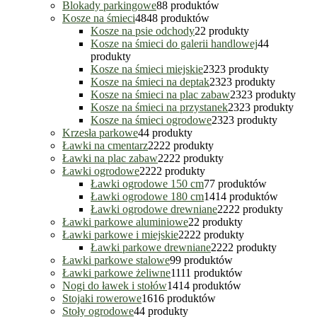
Blokady parkingowe
8
8 produktów
Kosze na śmieci
48
48 produktów
Kosze na psie odchody
2
2 produkty
Kosze na śmieci do galerii handlowej
4
4
produkty
Kosze na śmieci miejskie
23
23 produkty
Kosze na śmieci na deptak
23
23 produkty
Kosze na śmieci na plac zabaw
23
23 produkty
Kosze na śmieci na przystanek
23
23 produkty
Kosze na śmieci ogrodowe
23
23 produkty
Krzesła parkowe
4
4 produkty
Ławki na cmentarz
22
22 produkty
Ławki na plac zabaw
22
22 produkty
Ławki ogrodowe
22
22 produkty
Ławki ogrodowe 150 cm
7
7 produktów
Ławki ogrodowe 180 cm
14
14 produktów
Ławki ogrodowe drewniane
22
22 produkty
Ławki parkowe aluminiowe
2
2 produkty
Ławki parkowe i miejskie
22
22 produkty
Ławki parkowe drewniane
22
22 produkty
Ławki parkowe stalowe
9
9 produktów
Ławki parkowe żeliwne
11
11 produktów
Nogi do ławek i stołów
14
14 produktów
Stojaki rowerowe
16
16 produktów
Stoły ogrodowe
4
4 produkty