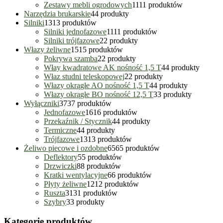
Zestawy mebli ogrodowych
11
11 produktów
Narzędzia brukarskie
4
4 produkty
Silniki
13
13 produktów
Silniki jednofazowe
11
11 produktów
Silniki trójfazowe
2
2 produkty
Włazy żeliwne
15
15 produktów
Pokrywa szamba
2
2 produkty
Włay kwadratowe AK nośność 1,5 T
4
4 produkty
Właz studni teleskopowej
2
2 produkty
Włazy okrągłe AO nośność 1,5 T
4
4 produkty
Włazy okrągłe BO nośność 12,5 T
3
3 produkty
Wyłączniki
37
37 produktów
Jednofazowe
16
16 produktów
Przekaźnik / Stycznik
4
4 produkty
Termiczne
4
4 produkty
Trójfazowe
13
13 produktów
Żeliwo piecowe i ozdobne
65
65 produktów
Deflektory
5
5 produktów
Drzwiczki
8
8 produktów
Kratki wentylacyjne
6
6 produktów
Płyty żeliwne
12
12 produktów
Ruszta
31
31 produktów
Szybry
3
3 produkty
Kategorie produktów