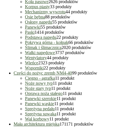
Koła pasowe
26
26 produktów
Korpus piasty
3
3 produkty
Mechanizmy wywrotu
4
4 produkty
Osie bębna
8
8 produktów
Osłony napędu
5
5 produktów
Panewki
5
5 produktów
Paski
14
14 produktów
Podstawa napędu
2
2 produkty
Pokrywa górna - kołpak
6
6 produktów
Ślimak i ślimacznica
20
20 produktów
Wałki napędowe
37
37 produktów
Wentylatory
4
4 produkty
Wieńce
23
23 produkty
Wsporniki
2
2 produkty
Części do nożyc zremb NM4-40
9
9 produktów
Cięgno - agrafka
1
1 produkt
Noże nowy typ
1
1 produkt
Noże stary typ
1
1 produkt
Oprawa noża stałego
1
1 produkt
Panewki szerokie
1
1 produkt
Panewki wąskie
1
1 produkt
Sprężyna pedału
1
1 produkt
Sprężyna suwaka
1
1 produkt
Wał korbowy
1
1 produkt
Mała architektura miejska
171
171 produktów