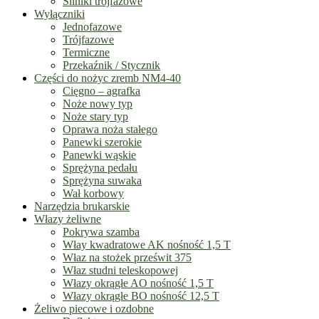
Silniki trójfazowe
Wyłączniki
Jednofazowe
Trójfazowe
Termiczne
Przekaźnik / Stycznik
Części do nożyc zremb NM4-40
Cięgno – agrafka
Noże nowy typ
Noże stary typ
Oprawa noża stałego
Panewki szerokie
Panewki wąskie
Sprężyna pedału
Sprężyna suwaka
Wał korbowy
Narzędzia brukarskie
Włazy żeliwne
Pokrywa szamba
Włay kwadratowe AK nośność 1,5 T
Właz na stożek prześwit 375
Właz studni teleskopowej
Włazy okrągłe AO nośność 1,5 T
Włazy okrągłe BO nośność 12,5 T
Żeliwo piecowe i ozdobne