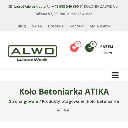
Skip
biuro@alwosklep.pl
+48 693 546 360
KOLONIA ZAWADA ul.
to
Główna 57, 97-200 Tomaszów Maz.
content
Blog
Sklep
Dostawa
Kontakt
Moje konto
0
0
RAZEM
0.00 zł
Alwo
sklep
Alwo
Koło Betoniarka ATIKA
–
Strona główna
/ Produkty otagowane „koło betoniarka
meble
ogrodowe,
ATIKA”
kosze
na