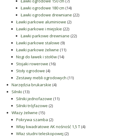
produkty
7
Ławki ogrodowe 150 cm
7
produktów
14
Ławki ogrodowe 180 cm
14
produktów
22
Ławki ogrodowe drewniane
22
2
produkty
Ławki parkowe aluminiowe
2
22
produkty
Ławki parkowe i miejskie
22
produkty
22
Ławki parkowe drewniane
22
9
produkty
Ławki parkowe stalowe
9
produktów
11
Ławki parkowe żeliwne
11
14
produktów
Nogi do ławek i stołów
14
16
produktów
Stojaki rowerowe
16
4
produktów
Stoły ogrodowe
4
produkty
11
Zestawy mebli ogrodowych
11
4
produktów
Narzędzia brukarskie
4
13
produkty
Silniki
13
produktów
11
Silniki jednofazowe
11
2
produktów
Silniki trójfazowe
2
15
produkty
Włazy żeliwne
15
produktów
2
Pokrywa szamba
2
produkty
4
Włay kwadratowe AK nośność 1,5 T
4
2
produkty
Właz studni teleskopowej
2