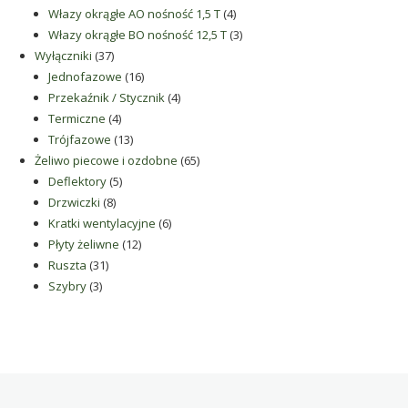
produkty
4
Włazy okrągłe AO nośność 1,5 T
4
produkty
3
Włazy okrągłe BO nośność 12,5 T
3
37
produkty
Wyłączniki
37
produktów
16
Jednofazowe
16
produktów
4
Przekaźnik / Stycznik
4
4
produkty
Termiczne
4
produkty
13
Trójfazowe
13
produktów
65
Żeliwo piecowe i ozdobne
65
5
produktów
Deflektory
5
8
produktów
Drzwiczki
8
produktów
6
Kratki wentylacyjne
6
12
produktów
Płyty żeliwne
12
31
produktów
Ruszta
31
3
produktów
Szybry
3
produkty