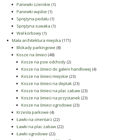
1
produkt
Panewki szerokie
1
1
produkt
Panewki wąskie
1
produkt
1
Sprężyna pedału
1
produkt
1
Sprężyna suwaka
1
1
produkt
Wał korbowy
1
produkt
171
Mała architektura miejska
171
8
produktów
Blokady parkingowe
8
48
produktów
Kosze na śmieci
48
produktów
2
Kosze na psie odchody
2
produkty
4
Kosze na śmieci do galerii handlowej
4
23
produkty
Kosze na śmieci miejskie
23
produkty
23
Kosze na śmieci na deptak
23
produkty
23
Kosze na śmieci na plac zabaw
23
produkty
23
Kosze na śmieci na przystanek
23
23
produkty
Kosze na śmieci ogrodowe
23
4
produkty
Krzesła parkowe
4
produkty
22
Ławki na cmentarz
22
produkty
22
Ławki na plac zabaw
22
22
produkty
Ławki ogrodowe
22