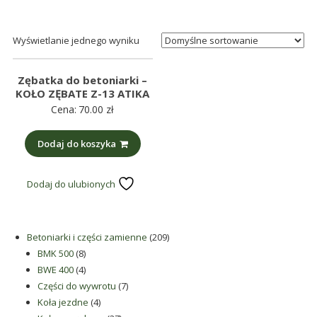
śmieci,
części
Wyświetlanie jednego wyniku
maszynowe.
Produkujemy
min.:
Zębatka do betoniarki –
KOŁO ZĘBATE Z-13 ATIKA
różnego
Cena:
70.00
zł
rodzaju
części
Dodaj do koszyka
do
betoniarek,
Dodaj do ulubionych
maszyn
rolniczych,
także
209
Betoniarki i części zamienne
209
części
8
produktów
BMK 500
8
zamienne.
produktów
4
BWE 400
4
produkty
7
Części do wywrotu
7
4
produktów
Koła jezdne
4