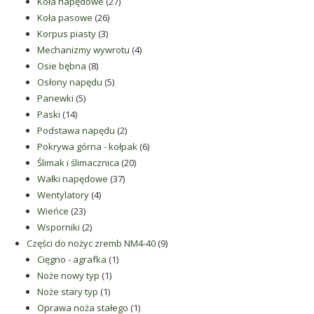
produkty
27
Koła napędowe
27
26
produktów
Koła pasowe
26
3
produktów
Korpus piasty
3
produkty
4
Mechanizmy wywrotu
4
8
produkty
Osie bębna
8
produktów
5
Osłony napędu
5
5
produktów
Panewki
5
14
produktów
Paski
14
produktów
2
Podstawa napędu
2
produkty
6
Pokrywa górna - kołpak
6
20
produktów
Ślimak i ślimacznica
20
37
produktów
Wałki napędowe
37
4
produktów
Wentylatory
4
23
produkty
Wieńce
23
produkty
2
Wsporniki
2
produkty
9
Części do nożyc zremb NM4-40
9
1
produktów
Cięgno - agrafka
1
1
produkt
Noże nowy typ
1
1
produkt
Noże stary typ
1
produkt
1
Oprawa noża stałego
1