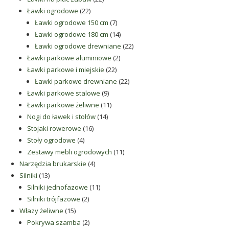
22
produkty
Ławki ogrodowe
22
produkty
7
Ławki ogrodowe 150 cm
7
produktów
14
Ławki ogrodowe 180 cm
14
produktów
22
Ławki ogrodowe drewniane
22
2
produkty
Ławki parkowe aluminiowe
2
22
produkty
Ławki parkowe i miejskie
22
produkty
22
Ławki parkowe drewniane
22
9
produkty
Ławki parkowe stalowe
9
produktów
11
Ławki parkowe żeliwne
11
14
produktów
Nogi do ławek i stołów
14
16
produktów
Stojaki rowerowe
16
4
produktów
Stoły ogrodowe
4
produkty
11
Zestawy mebli ogrodowych
11
4
produktów
Narzędzia brukarskie
4
13
produkty
Silniki
13
produktów
11
Silniki jednofazowe
11
2
produktów
Silniki trójfazowe
2
15
produkty
Włazy żeliwne
15
produktów
2
Pokrywa szamba
2