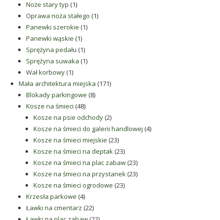
1
produkt
Noże stary typ
1
produkt
1
Oprawa noża stałego
1
1
produkt
Panewki szerokie
1
1
produkt
Panewki wąskie
1
produkt
1
Sprężyna pedału
1
produkt
1
Sprężyna suwaka
1
1
produkt
Wał korbowy
1
produkt
171
Mała architektura miejska
171
8
produktów
Blokady parkingowe
8
48
produktów
Kosze na śmieci
48
produktów
2
Kosze na psie odchody
2
produkty
4
Kosze na śmieci do galerii handlowej
4
23
produkty
Kosze na śmieci miejskie
23
produkty
23
Kosze na śmieci na deptak
23
produkty
23
Kosze na śmieci na plac zabaw
23
produkty
23
Kosze na śmieci na przystanek
23
23
produkty
Kosze na śmieci ogrodowe
23
4
produkty
Krzesła parkowe
4
produkty
22
Ławki na cmentarz
22
produkty
22
Ławki na plac zabaw
22