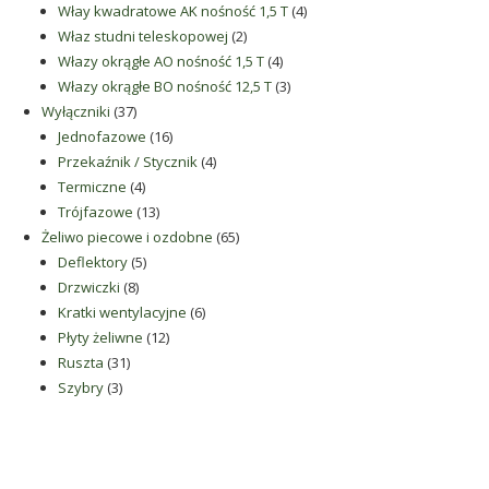
produkty
4
Włay kwadratowe AK nośność 1,5 T
4
2
produkty
Właz studni teleskopowej
2
produkty
4
Włazy okrągłe AO nośność 1,5 T
4
produkty
3
Włazy okrągłe BO nośność 12,5 T
3
37
produkty
Wyłączniki
37
produktów
16
Jednofazowe
16
produktów
4
Przekaźnik / Stycznik
4
4
produkty
Termiczne
4
produkty
13
Trójfazowe
13
produktów
65
Żeliwo piecowe i ozdobne
65
5
produktów
Deflektory
5
8
produktów
Drzwiczki
8
produktów
6
Kratki wentylacyjne
6
12
produktów
Płyty żeliwne
12
31
produktów
Ruszta
31
3
produktów
Szybry
3
produkty