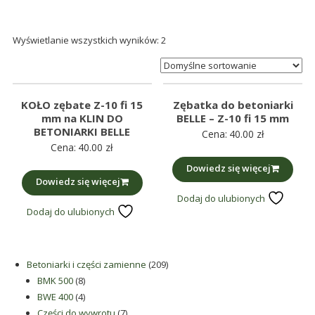
śmieci,
części
Wyświetlanie wszystkich wyników: 2
maszynowe.
Produkujemy
min.:
różnego
KOŁO zębate Z-10 fi 15
Zębatka do betoniarki
rodzaju
mm na KLIN DO
BELLE – Z-10 fi 15 mm
części
BETONIARKI BELLE
Cena:
40.00
zł
Cena:
40.00
zł
do
betoniarek,
Dowiedz się więcej
Dowiedz się więcej
maszyn
Dodaj do ulubionych
rolniczych,
Dodaj do ulubionych
także
części
zamienne.
209
Betoniarki i części zamienne
209
8
produktów
BMK 500
8
produktów
4
BWE 400
4
produkty
7
Części do wywrotu
7