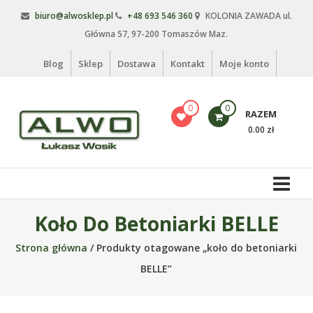
Skip
biuro@alwosklep.pl
+48 693 546 360
KOLONIA ZAWADA ul.
to
Główna 57, 97-200 Tomaszów Maz.
content
Blog
Sklep
Dostawa
Kontakt
Moje konto
0
0
RAZEM
0.00 zł
Alwo
sklep
Alwo
Koło Do Betoniarki BELLE
–
Strona główna
/ Produkty otagowane „koło do betoniarki
meble
ogrodowe,
BELLE”
kosze
na