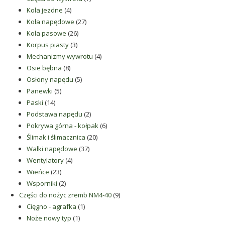
4
produktów
Koła jezdne
4
produkty
27
Koła napędowe
27
26
produktów
Koła pasowe
26
3
produktów
Korpus piasty
3
produkty
4
Mechanizmy wywrotu
4
8
produkty
Osie bębna
8
produktów
5
Osłony napędu
5
5
produktów
Panewki
5
14
produktów
Paski
14
produktów
2
Podstawa napędu
2
produkty
6
Pokrywa górna - kołpak
6
20
produktów
Ślimak i ślimacznica
20
37
produktów
Wałki napędowe
37
4
produktów
Wentylatory
4
23
produkty
Wieńce
23
produkty
2
Wsporniki
2
produkty
9
Części do nożyc zremb NM4-40
9
1
produktów
Cięgno - agrafka
1
1
produkt
Noże nowy typ
1