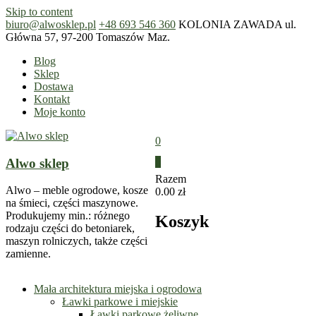
Skip to content
biuro@alwosklep.pl
+48 693 546 360
KOLONIA ZAWADA ul.
Główna 57, 97-200 Tomaszów Maz.
Blog
Sklep
Dostawa
Kontakt
Moje konto
0
Alwo sklep
0
Razem
Alwo – meble ogrodowe, kosze
0.00 zł
na śmieci, części maszynowe.
Produkujemy min.: różnego
Koszyk
rodzaju części do betoniarek,
maszyn rolniczych, także części
zamienne.
Mała architektura miejska i ogrodowa
Ławki parkowe i miejskie
Ławki parkowe żeliwne