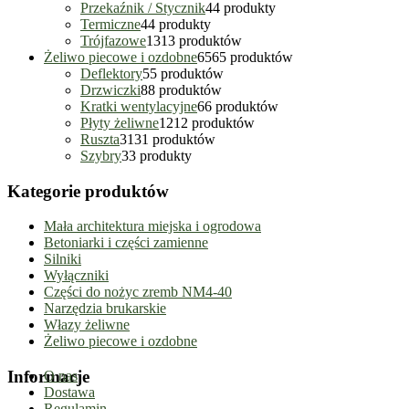
Przekaźnik / Stycznik
4
4 produkty
Termiczne
4
4 produkty
Trójfazowe
13
13 produktów
Żeliwo piecowe i ozdobne
65
65 produktów
Deflektory
5
5 produktów
Drzwiczki
8
8 produktów
Kratki wentylacyjne
6
6 produktów
Płyty żeliwne
12
12 produktów
Ruszta
31
31 produktów
Szybry
3
3 produkty
Kategorie produktów
Mała architektura miejska i ogrodowa
Betoniarki i części zamienne
Silniki
Wyłączniki
Części do nożyc zremb NM4-40
Narzędzia brukarskie
Włazy żeliwne
Żeliwo piecowe i ozdobne
Informacje
O nas
Dostawa
Regulamin