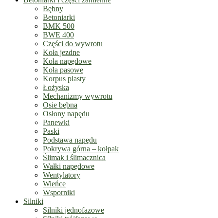
Bębny
Betoniarki
BMK 500
BWE 400
Części do wywrotu
Koła jezdne
Koła napędowe
Koła pasowe
Korpus piasty
Łożyska
Mechanizmy wywrotu
Osie bębna
Osłony napędu
Panewki
Paski
Podstawa napędu
Pokrywa górna – kołpak
Ślimak i ślimacznica
Wałki napędowe
Wentylatory
Wieńce
Wsporniki
Silniki
Silniki jednofazowe