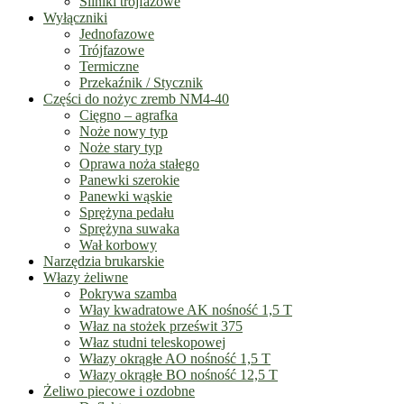
Silniki trójfazowe
Wyłączniki
Jednofazowe
Trójfazowe
Termiczne
Przekaźnik / Stycznik
Części do nożyc zremb NM4-40
Cięgno – agrafka
Noże nowy typ
Noże stary typ
Oprawa noża stałego
Panewki szerokie
Panewki wąskie
Sprężyna pedału
Sprężyna suwaka
Wał korbowy
Narzędzia brukarskie
Włazy żeliwne
Pokrywa szamba
Włay kwadratowe AK nośność 1,5 T
Właz na stożek prześwit 375
Właz studni teleskopowej
Włazy okrągłe AO nośność 1,5 T
Włazy okrągłe BO nośność 12,5 T
Żeliwo piecowe i ozdobne