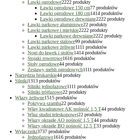
Ławki ogrodowe
22
22 produkty
Ławki ogrodowe 150 cm
7
7 produktów
Ławki ogrodowe 180 cm
14
14 produktów
Ławki ogrodowe drewniane
22
22 produkty
Ławki parkowe aluminiowe
2
2 produkty
Ławki parkowe i miejskie
22
22 produkty
Ławki parkowe drewniane
22
22 produkty
Ławki parkowe stalowe
9
9 produktów
Ławki parkowe żeliwne
11
11 produktów
Nogi do ławek i stołów
14
14 produktów
Stojaki rowerowe
16
16 produktów
Stoły ogrodowe
4
4 produkty
Zestawy mebli ogrodowych
11
11 produktów
Narzędzia brukarskie
4
4 produkty
Silniki
13
13 produktów
Silniki jednofazowe
11
11 produktów
Silniki trójfazowe
2
2 produkty
Włazy żeliwne
15
15 produktów
Pokrywa szamba
2
2 produkty
Włay kwadratowe AK nośność 1,5 T
4
4 produkty
Właz studni teleskopowej
2
2 produkty
Włazy okrągłe AO nośność 1,5 T
4
4 produkty
Włazy okrągłe BO nośność 12,5 T
3
3 produkty
Wyłączniki
37
37 produktów
Jednofazowe
16
16 produktów