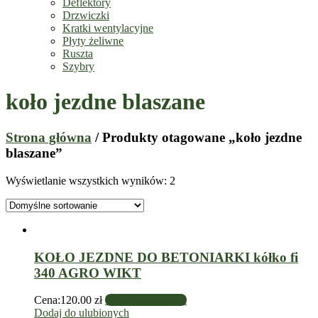
Deflektory
Drzwiczki
Kratki wentylacyjne
Płyty żeliwne
Ruszta
Szybry
koło jezdne blaszane
Strona główna
/ Produkty otagowane „koło jezdne
blaszane”
Wyświetlanie wszystkich wyników: 2
KOŁO JEZDNE DO BETONIARKI kółko fi
340 AGRO WIKT
Cena:
120.00
zł
Dodaj do koszyka
Dodaj do ulubionych