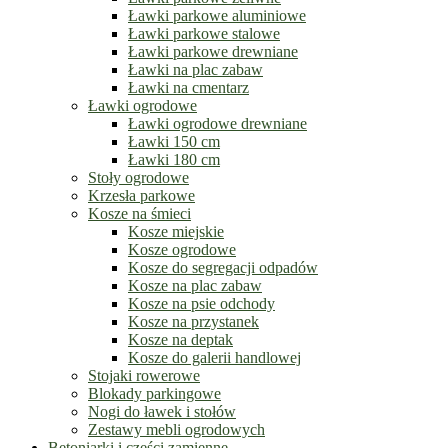
Ławki parkowe aluminiowe
Ławki parkowe stalowe
Ławki parkowe drewniane
Ławki na plac zabaw
Ławki na cmentarz
Ławki ogrodowe
Ławki ogrodowe drewniane
Ławki 150 cm
Ławki 180 cm
Stoły ogrodowe
Krzesła parkowe
Kosze na śmieci
Kosze miejskie
Kosze ogrodowe
Kosze do segregacji odpadów
Kosze na plac zabaw
Kosze na psie odchody
Kosze na przystanek
Kosze na deptak
Kosze do galerii handlowej
Stojaki rowerowe
Blokady parkingowe
Nogi do ławek i stołów
Zestawy mebli ogrodowych
Betoniarki i części zamienne