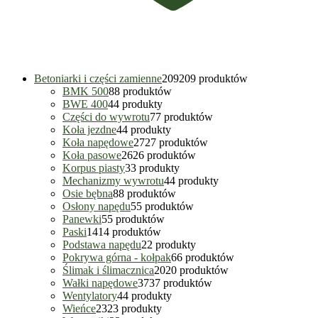
Betoniarki i części zamienne
209
209 produktów
BMK 500
8
8 produktów
BWE 400
4
4 produkty
Części do wywrotu
7
7 produktów
Koła jezdne
4
4 produkty
Koła napędowe
27
27 produktów
Koła pasowe
26
26 produktów
Korpus piasty
3
3 produkty
Mechanizmy wywrotu
4
4 produkty
Osie bębna
8
8 produktów
Osłony napędu
5
5 produktów
Panewki
5
5 produktów
Paski
14
14 produktów
Podstawa napędu
2
2 produkty
Pokrywa górna - kołpak
6
6 produktów
Ślimak i ślimacznica
20
20 produktów
Wałki napędowe
37
37 produktów
Wentylatory
4
4 produkty
Wieńce
23
23 produkty