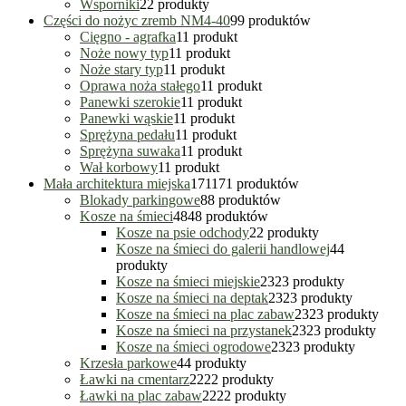
Wsporniki
2
2 produkty
Części do nożyc zremb NM4-40
9
9 produktów
Cięgno - agrafka
1
1 produkt
Noże nowy typ
1
1 produkt
Noże stary typ
1
1 produkt
Oprawa noża stałego
1
1 produkt
Panewki szerokie
1
1 produkt
Panewki wąskie
1
1 produkt
Sprężyna pedału
1
1 produkt
Sprężyna suwaka
1
1 produkt
Wał korbowy
1
1 produkt
Mała architektura miejska
171
171 produktów
Blokady parkingowe
8
8 produktów
Kosze na śmieci
48
48 produktów
Kosze na psie odchody
2
2 produkty
Kosze na śmieci do galerii handlowej
4
4
produkty
Kosze na śmieci miejskie
23
23 produkty
Kosze na śmieci na deptak
23
23 produkty
Kosze na śmieci na plac zabaw
23
23 produkty
Kosze na śmieci na przystanek
23
23 produkty
Kosze na śmieci ogrodowe
23
23 produkty
Krzesła parkowe
4
4 produkty
Ławki na cmentarz
22
22 produkty
Ławki na plac zabaw
22
22 produkty