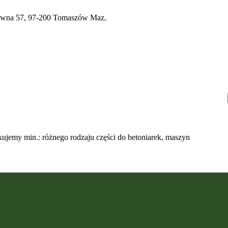
a 57, 97-200 Tomaszów Maz.
ujemy min.: różnego rodzaju części do betoniarek, maszyn