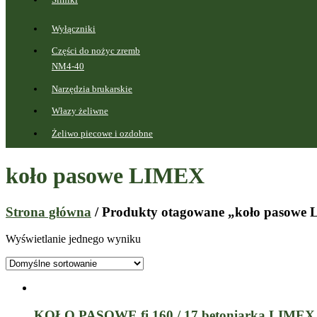
Wyłączniki
Części do nożyc zremb
NM4-40
Narzędzia brukarskie
Włazy żeliwne
Żeliwo piecowe i ozdobne
koło pasowe LIMEX
Strona główna
/ Produkty otagowane „koło pasowe
Wyświetlanie jednego wyniku
KOŁO PASOWE fi 160 / 17 betoniarka LIMEX