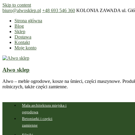
Skip to content
biuro@alwosklep.pl
+48 693 546 360
KOLONIA ZAWADA ul. Główn
Strona główna
Blog
Sklep
Dostawa
Kontakt
Moje konto
Alwo sklep
Alwo – meble ogrodowe, kosze na śmieci, części maszynowe. Produk
rolniczych, także części zamienne.
Mała architektura miejska i
ogrodowa
Betoniarki i części
zamienne
Silniki