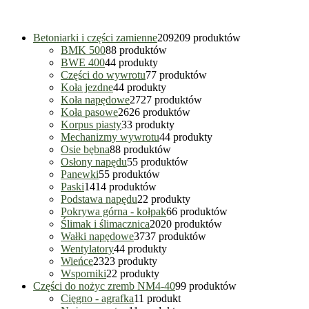
Betoniarki i części zamienne
209
209 produktów
BMK 500
8
8 produktów
BWE 400
4
4 produkty
Części do wywrotu
7
7 produktów
Koła jezdne
4
4 produkty
Koła napędowe
27
27 produktów
Koła pasowe
26
26 produktów
Korpus piasty
3
3 produkty
Mechanizmy wywrotu
4
4 produkty
Osie bębna
8
8 produktów
Osłony napędu
5
5 produktów
Panewki
5
5 produktów
Paski
14
14 produktów
Podstawa napędu
2
2 produkty
Pokrywa górna - kołpak
6
6 produktów
Ślimak i ślimacznica
20
20 produktów
Wałki napędowe
37
37 produktów
Wentylatory
4
4 produkty
Wieńce
23
23 produkty
Wsporniki
2
2 produkty
Części do nożyc zremb NM4-40
9
9 produktów
Cięgno - agrafka
1
1 produkt