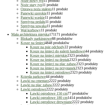
Noże nowy typ
1
1 produkt
Noże stary typ
1
1 produkt
Oprawa noża stałego
1
1 produkt
Panewki szerokie
1
1 produkt
Panewki wąskie
1
1 produkt
Sprężyna pedału
1
1 produkt
Sprężyna suwaka
1
1 produkt
Wał korbowy
1
1 produkt
Mała architektura miejska
171
171 produktów
Blokady parkingowe
8
8 produktów
Kosze na śmieci
48
48 produktów
Kosze na psie odchody
2
2 produkty
Kosze na śmieci do galerii handlowej
4
4 produkty
Kosze na śmieci miejskie
23
23 produkty
Kosze na śmieci na deptak
23
23 produkty
Kosze na śmieci na plac zabaw
23
23 produkty
Kosze na śmieci na przystanek
23
23 produkty
Kosze na śmieci ogrodowe
23
23 produkty
Krzesła parkowe
4
4 produkty
Ławki na cmentarz
22
22 produkty
Ławki na plac zabaw
22
22 produkty
Ławki ogrodowe
22
22 produkty
Ławki ogrodowe 150 cm
7
7 produktów
Ławki ogrodowe 180 cm
14
14 produktów
Ławki ogrodowe drewniane
22
22 produkty