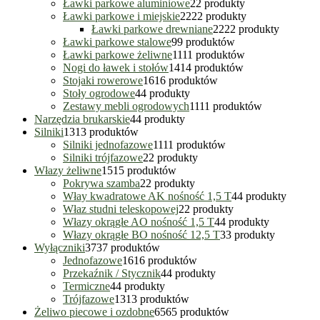
Ławki parkowe aluminiowe
2
2 produkty
Ławki parkowe i miejskie
22
22 produkty
Ławki parkowe drewniane
22
22 produkty
Ławki parkowe stalowe
9
9 produktów
Ławki parkowe żeliwne
11
11 produktów
Nogi do ławek i stołów
14
14 produktów
Stojaki rowerowe
16
16 produktów
Stoły ogrodowe
4
4 produkty
Zestawy mebli ogrodowych
11
11 produktów
Narzędzia brukarskie
4
4 produkty
Silniki
13
13 produktów
Silniki jednofazowe
11
11 produktów
Silniki trójfazowe
2
2 produkty
Włazy żeliwne
15
15 produktów
Pokrywa szamba
2
2 produkty
Włay kwadratowe AK nośność 1,5 T
4
4 produkty
Właz studni teleskopowej
2
2 produkty
Włazy okrągłe AO nośność 1,5 T
4
4 produkty
Włazy okrągłe BO nośność 12,5 T
3
3 produkty
Wyłączniki
37
37 produktów
Jednofazowe
16
16 produktów
Przekaźnik / Stycznik
4
4 produkty
Termiczne
4
4 produkty
Trójfazowe
13
13 produktów
Żeliwo piecowe i ozdobne
65
65 produktów