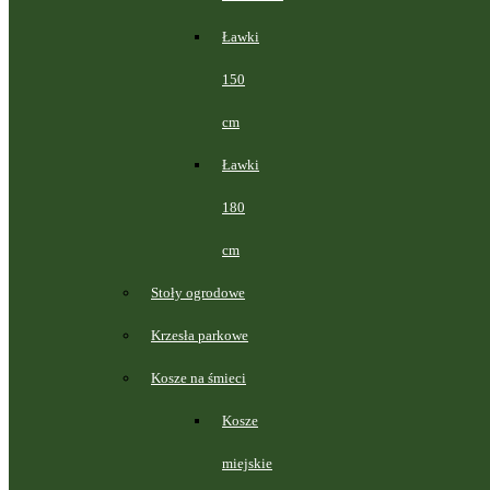
Ławki
150
cm
Ławki
180
cm
Stoły ogrodowe
Krzesła parkowe
Kosze na śmieci
Kosze
miejskie