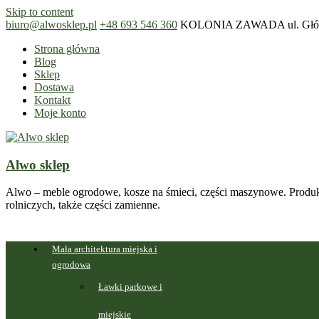
Skip to content
biuro@alwosklep.pl
+48 693 546 360
KOLONIA ZAWADA ul. Główn
Strona główna
Blog
Sklep
Dostawa
Kontakt
Moje konto
Alwo sklep
Alwo – meble ogrodowe, kosze na śmieci, części maszynowe. Produk
rolniczych, także części zamienne.
Mała architektura miejska i
ogrodowa
Ławki parkowe i
miejskie