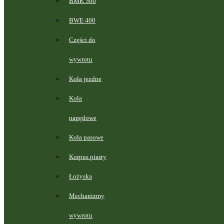
BMK 500
BWE 400
Części do
wywrotu
Koła jezdne
Koła
napędowe
Koła pasowe
Korpus piasty
Łożyska
Mechanizmy
wywrotu