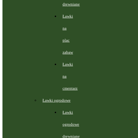
drewniane
Ławki
na
plac
zabaw
Ławki
na
cmentarz
Ławki ogrodowe
Ławki
ogrodowe
drewniane