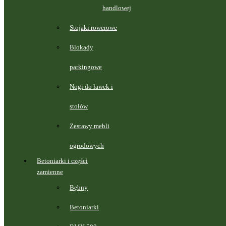
handlowej
Stojaki rowerowe
Blokady
parkingowe
Nogi do ławek i
stołów
Zestawy mebli
ogrodowych
Betoniarki i części
zamienne
Bębny
Betoniarki