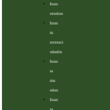
Kosze
ogrodowe
Kosze
do
segregacji
odpadów
Kosze
na
plac
zabaw
Kosze
na