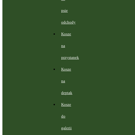
psie
odchody
Kosze
na
przystanek
Kosze
na
deptak
Kosze
do
galerii