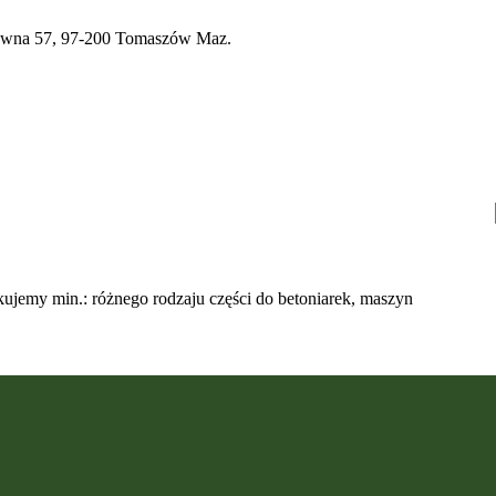
a 57, 97-200 Tomaszów Maz.
ujemy min.: różnego rodzaju części do betoniarek, maszyn