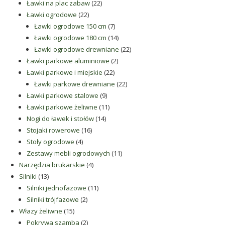
produkty
22
Ławki na plac zabaw
22
22
produkty
Ławki ogrodowe
22
produkty
7
Ławki ogrodowe 150 cm
7
produktów
14
Ławki ogrodowe 180 cm
14
produktów
22
Ławki ogrodowe drewniane
22
2
produkty
Ławki parkowe aluminiowe
2
22
produkty
Ławki parkowe i miejskie
22
produkty
22
Ławki parkowe drewniane
22
9
produkty
Ławki parkowe stalowe
9
produktów
11
Ławki parkowe żeliwne
11
14
produktów
Nogi do ławek i stołów
14
16
produktów
Stojaki rowerowe
16
4
produktów
Stoły ogrodowe
4
produkty
11
Zestawy mebli ogrodowych
11
4
produktów
Narzędzia brukarskie
4
13
produkty
Silniki
13
produktów
11
Silniki jednofazowe
11
2
produktów
Silniki trójfazowe
2
15
produkty
Włazy żeliwne
15
produktów
2
Pokrywa szamba
2