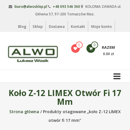
Skip
biuro@alwosklep.pl
+48 693 546 360
KOLONIA ZAWADA ul.
to
Główna 57, 97-200 Tomaszów Maz.
content
Blog
Sklep
Dostawa
Kontakt
Moje konto
0
0
RAZEM
0.00 zł
Alwo
sklep
Alwo
Koło Z-12 LIMEX Otwór Fi 17
–
Mm
meble
ogrodowe,
Strona główna
/ Produkty otagowane „koło Z-12 LIMEX
kosze
otwór fi 17 mm”
na