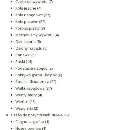
produkty
7
Części do wywrotu
7
4
produktów
Koła jezdne
4
produkty
27
Koła napędowe
27
26
produktów
Koła pasowe
26
3
produktów
Korpus piasty
3
produkty
4
Mechanizmy wywrotu
4
8
produkty
Osie bębna
8
produktów
5
Osłony napędu
5
5
produktów
Panewki
5
14
produktów
Paski
14
produktów
2
Podstawa napędu
2
produkty
6
Pokrywa górna - kołpak
6
20
produktów
Ślimak i ślimacznica
20
37
produktów
Wałki napędowe
37
4
produktów
Wentylatory
4
23
produkty
Wieńce
23
produkty
2
Wsporniki
2
produkty
9
Części do nożyc zremb NM4-40
9
1
produktów
Cięgno - agrafka
1
1
produkt
Noże nowy typ
1