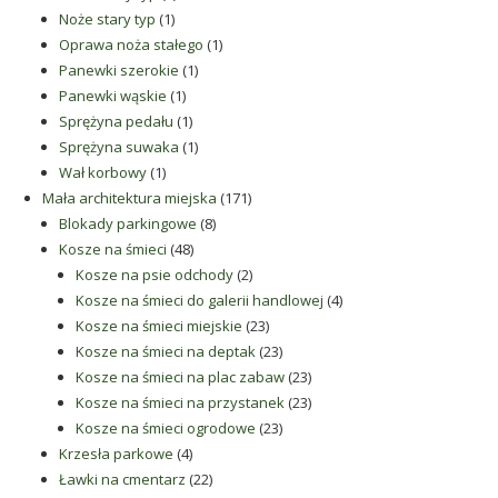
1
produkt
Noże stary typ
1
produkt
1
Oprawa noża stałego
1
1
produkt
Panewki szerokie
1
1
produkt
Panewki wąskie
1
produkt
1
Sprężyna pedału
1
produkt
1
Sprężyna suwaka
1
1
produkt
Wał korbowy
1
produkt
171
Mała architektura miejska
171
8
produktów
Blokady parkingowe
8
48
produktów
Kosze na śmieci
48
produktów
2
Kosze na psie odchody
2
produkty
4
Kosze na śmieci do galerii handlowej
4
23
produkty
Kosze na śmieci miejskie
23
produkty
23
Kosze na śmieci na deptak
23
produkty
23
Kosze na śmieci na plac zabaw
23
produkty
23
Kosze na śmieci na przystanek
23
23
produkty
Kosze na śmieci ogrodowe
23
4
produkty
Krzesła parkowe
4
produkty
22
Ławki na cmentarz
22