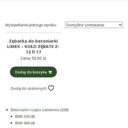
śmieci,
części
maszynowe.
Produkujemy
Wyświetlanie jednego wyniku
min.:
różnego
Zębatka do betoniarki
rodzaju
LIMEX – KOŁO ZĘBATE Z-
12 fi 17
części
Cena:
50.00
zł
do
betoniarek,
Dodaj do koszyka
maszyn
rolniczych,
Dodaj do ulubionych
także
części
zamienne.
209
Betoniarki i części zamienne
209
8
produktów
BMK 500
8
produktów
4
BWE 400
4