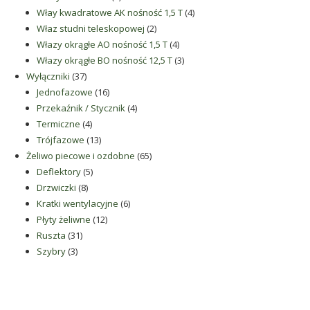
produkty
4
Włay kwadratowe AK nośność 1,5 T
4
2
produkty
Właz studni teleskopowej
2
produkty
4
Włazy okrągłe AO nośność 1,5 T
4
produkty
3
Włazy okrągłe BO nośność 12,5 T
3
37
produkty
Wyłączniki
37
produktów
16
Jednofazowe
16
produktów
4
Przekaźnik / Stycznik
4
4
produkty
Termiczne
4
produkty
13
Trójfazowe
13
produktów
65
Żeliwo piecowe i ozdobne
65
5
produktów
Deflektory
5
8
produktów
Drzwiczki
8
produktów
6
Kratki wentylacyjne
6
12
produktów
Płyty żeliwne
12
31
produktów
Ruszta
31
3
produktów
Szybry
3
produkty