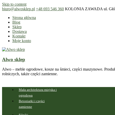
Skip to content
biuro@alwosklep.pl
+48 693 546 360
KOLONIA ZAWADA ul. Główn
Strona główna
Blog
Sklep
Dostawa
Kontakt
Moje konto
Alwo sklep
Alwo – meble ogrodowe, kosze na śmieci, części maszynowe. Produk
rolniczych, także części zamienne.
Mała architektura miejska i
ogrodowa
Betoniarki i części
zamienne
Silniki