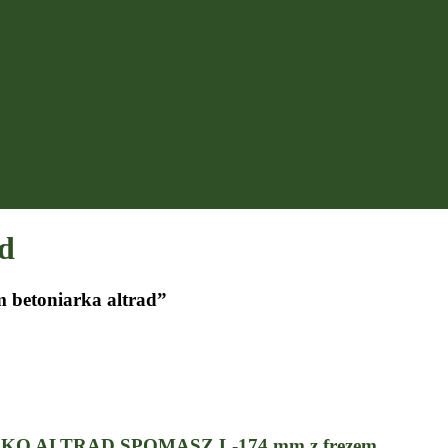
ad
 betoniarka altrad”
O ALTRAD SPOMASZ L-174 mm z frezem