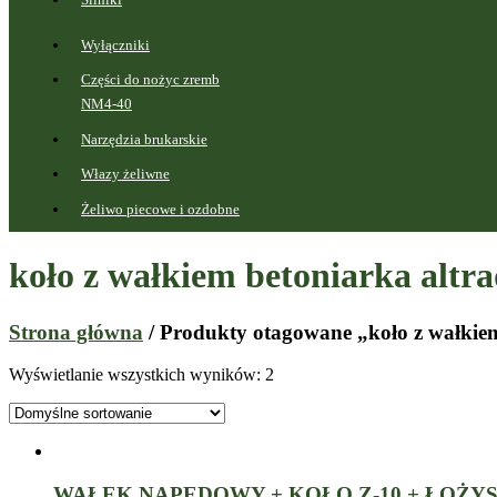
Wyłączniki
Części do nożyc zremb
NM4-40
Narzędzia brukarskie
Włazy żeliwne
Żeliwo piecowe i ozdobne
koło z wałkiem betoniarka altr
Strona główna
/ Produkty otagowane „koło z wałkiem
Wyświetlanie wszystkich wyników: 2
WAŁEK NAPĘDOWY + KOŁO Z-10 + ŁOŻYSK