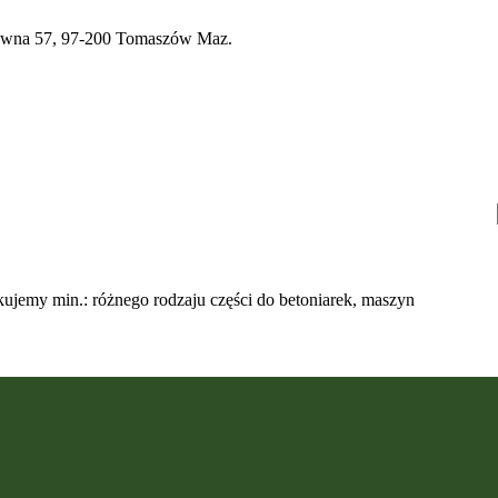
a 57, 97-200 Tomaszów Maz.
ujemy min.: różnego rodzaju części do betoniarek, maszyn