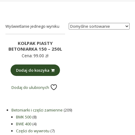
śmieci,
części
maszynowe.
Produkujemy
Wyświetlanie jednego wyniku
min.:
różnego
KOŁPAK PIASTY
rodzaju
BETONIARKA 150 – 250L
Cena:
99.00
zł
części
do
Dodaj do koszyka
betoniarek,
maszyn
rolniczych,
Dodaj do ulubionych
także
części
zamienne.
209
Betoniarki i części zamienne
209
8
produktów
BMK 500
8
produktów
4
BWE 400
4
produkty
7
Części do wywrotu
7