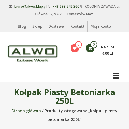
Skip
biuro@alwosklep.pl
+48 693 546 360
KOLONIA ZAWADA ul.
to
Główna 57, 97-200 Tomaszów Maz.
content
Blog
Sklep
Dostawa
Kontakt
Moje konto
0
0
RAZEM
0.00 zł
Alwo
sklep
Alwo
Kołpak Piasty Betoniarka
–
250L
meble
ogrodowe,
Strona główna
/ Produkty otagowane „kołpak piasty
kosze
betoniarka 250L”
na