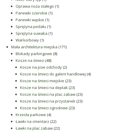
produkt
1
Oprawa noża stałego
1
1
produkt
Panewki szerokie
1
1
produkt
Panewki wąskie
1
produkt
1
Sprężyna pedału
1
produkt
1
Sprężyna suwaka
1
1
produkt
Wał korbowy
1
produkt
171
Mała architektura miejska
171
8
produktów
Blokady parkingowe
8
48
produktów
Kosze na śmieci
48
produktów
2
Kosze na psie odchody
2
produkty
4
Kosze na śmieci do galerii handlowej
4
23
produkty
Kosze na śmieci miejskie
23
produkty
23
Kosze na śmieci na deptak
23
produkty
23
Kosze na śmieci na plac zabaw
23
produkty
23
Kosze na śmieci na przystanek
23
23
produkty
Kosze na śmieci ogrodowe
23
4
produkty
Krzesła parkowe
4
produkty
22
Ławki na cmentarz
22
produkty
22
Ławki na plac zabaw
22