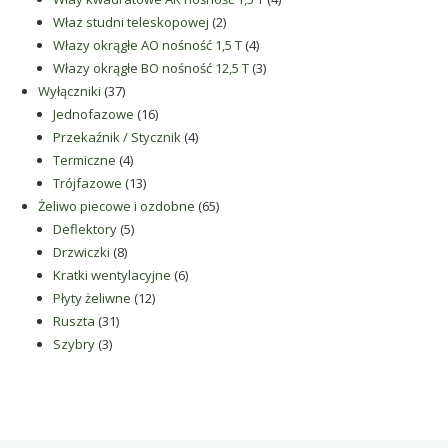
2
produkty
Właz studni teleskopowej
2
produkty
4
Włazy okrągłe AO nośność 1,5 T
4
produkty
3
Włazy okrągłe BO nośność 12,5 T
3
37
produkty
Wyłączniki
37
produktów
16
Jednofazowe
16
produktów
4
Przekaźnik / Stycznik
4
4
produkty
Termiczne
4
produkty
13
Trójfazowe
13
produktów
65
Żeliwo piecowe i ozdobne
65
5
produktów
Deflektory
5
8
produktów
Drzwiczki
8
produktów
6
Kratki wentylacyjne
6
12
produktów
Płyty żeliwne
12
31
produktów
Ruszta
31
3
produktów
Szybry
3
produkty