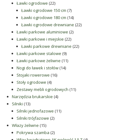
22
produkty
Ławki ogrodowe
22
produkty
7
Ławki ogrodowe 150 cm
7
produktów
14
Ławki ogrodowe 180 cm
14
produktów
22
Ławki ogrodowe drewniane
22
2
produkty
Ławki parkowe aluminiowe
2
22
produkty
Ławki parkowe i miejskie
22
produkty
22
Ławki parkowe drewniane
22
9
produkty
Ławki parkowe stalowe
9
produktów
11
Ławki parkowe żeliwne
11
14
produktów
Nogi do ławek i stołów
14
16
produktów
Stojaki rowerowe
16
4
produktów
Stoły ogrodowe
4
produkty
11
Zestawy mebli ogrodowych
11
4
produktów
Narzędzia brukarskie
4
13
produkty
Silniki
13
produktów
11
Silniki jednofazowe
11
2
produktów
Silniki trójfazowe
2
15
produkty
Włazy żeliwne
15
produktów
2
Pokrywa szamba
2
produkty
4
Włay kwadratowe AK nośność 1,5 T
4