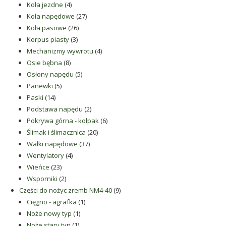
4
produktów
Koła jezdne
4
produkty
27
Koła napędowe
27
26
produktów
Koła pasowe
26
3
produktów
Korpus piasty
3
produkty
4
Mechanizmy wywrotu
4
8
produkty
Osie bębna
8
produktów
5
Osłony napędu
5
5
produktów
Panewki
5
14
produktów
Paski
14
produktów
2
Podstawa napędu
2
produkty
6
Pokrywa górna - kołpak
6
20
produktów
Ślimak i ślimacznica
20
37
produktów
Wałki napędowe
37
4
produktów
Wentylatory
4
23
produkty
Wieńce
23
produkty
2
Wsporniki
2
produkty
9
Części do nożyc zremb NM4-40
9
1
produktów
Cięgno - agrafka
1
1
produkt
Noże nowy typ
1
1
produkt
Noże stary typ
1