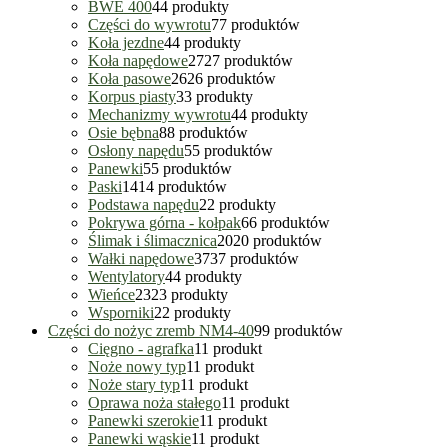
BWE 400
4
4 produkty
Części do wywrotu
7
7 produktów
Koła jezdne
4
4 produkty
Koła napędowe
27
27 produktów
Koła pasowe
26
26 produktów
Korpus piasty
3
3 produkty
Mechanizmy wywrotu
4
4 produkty
Osie bębna
8
8 produktów
Osłony napędu
5
5 produktów
Panewki
5
5 produktów
Paski
14
14 produktów
Podstawa napędu
2
2 produkty
Pokrywa górna - kołpak
6
6 produktów
Ślimak i ślimacznica
20
20 produktów
Wałki napędowe
37
37 produktów
Wentylatory
4
4 produkty
Wieńce
23
23 produkty
Wsporniki
2
2 produkty
Części do nożyc zremb NM4-40
9
9 produktów
Cięgno - agrafka
1
1 produkt
Noże nowy typ
1
1 produkt
Noże stary typ
1
1 produkt
Oprawa noża stałego
1
1 produkt
Panewki szerokie
1
1 produkt
Panewki wąskie
1
1 produkt