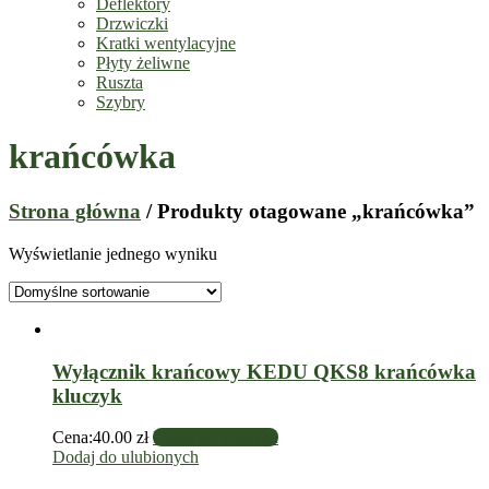
Deflektory
Drzwiczki
Kratki wentylacyjne
Płyty żeliwne
Ruszta
Szybry
krańcówka
Strona główna
/ Produkty otagowane „krańcówka”
Wyświetlanie jednego wyniku
Wyłącznik krańcowy KEDU QKS8 krańcówka
kluczyk
Cena:
40.00
zł
Dodaj do koszyka
Dodaj do ulubionych