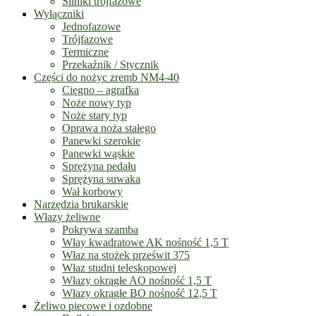
Silniki trójfazowe
Wyłączniki
Jednofazowe
Trójfazowe
Termiczne
Przekaźnik / Stycznik
Części do nożyc zremb NM4-40
Cięgno – agrafka
Noże nowy typ
Noże stary typ
Oprawa noża stałego
Panewki szerokie
Panewki wąskie
Sprężyna pedału
Sprężyna suwaka
Wał korbowy
Narzędzia brukarskie
Włazy żeliwne
Pokrywa szamba
Włay kwadratowe AK nośność 1,5 T
Właz na stożek prześwit 375
Właz studni teleskopowej
Włazy okrągłe AO nośność 1,5 T
Włazy okrągłe BO nośność 12,5 T
Żeliwo piecowe i ozdobne