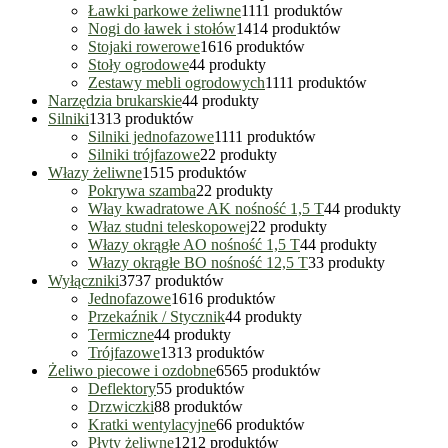
Ławki parkowe żeliwne
11
11 produktów
Nogi do ławek i stołów
14
14 produktów
Stojaki rowerowe
16
16 produktów
Stoły ogrodowe
4
4 produkty
Zestawy mebli ogrodowych
11
11 produktów
Narzędzia brukarskie
4
4 produkty
Silniki
13
13 produktów
Silniki jednofazowe
11
11 produktów
Silniki trójfazowe
2
2 produkty
Włazy żeliwne
15
15 produktów
Pokrywa szamba
2
2 produkty
Włay kwadratowe AK nośność 1,5 T
4
4 produkty
Właz studni teleskopowej
2
2 produkty
Włazy okrągłe AO nośność 1,5 T
4
4 produkty
Włazy okrągłe BO nośność 12,5 T
3
3 produkty
Wyłączniki
37
37 produktów
Jednofazowe
16
16 produktów
Przekaźnik / Stycznik
4
4 produkty
Termiczne
4
4 produkty
Trójfazowe
13
13 produktów
Żeliwo piecowe i ozdobne
65
65 produktów
Deflektory
5
5 produktów
Drzwiczki
8
8 produktów
Kratki wentylacyjne
6
6 produktów
Płyty żeliwne
12
12 produktów