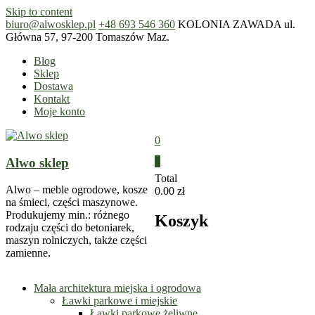
Skip to content
biuro@alwosklep.pl
+48 693 546 360
KOLONIA ZAWADA ul.
Główna 57, 97-200 Tomaszów Maz.
Blog
Sklep
Dostawa
Kontakt
Moje konto
0
Alwo sklep
0
Total
Alwo – meble ogrodowe, kosze
0.00 zł
na śmieci, części maszynowe.
Produkujemy min.: różnego
Koszyk
rodzaju części do betoniarek,
maszyn rolniczych, także części
zamienne.
Mała architektura miejska i ogrodowa
Ławki parkowe i miejskie
Ławki parkowe żeliwne