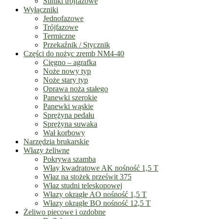
Silniki trójfazowe
Wyłączniki
Jednofazowe
Trójfazowe
Termiczne
Przekaźnik / Stycznik
Części do nożyc zremb NM4-40
Cięgno – agrafka
Noże nowy typ
Noże stary typ
Oprawa noża stałego
Panewki szerokie
Panewki wąskie
Sprężyna pedału
Sprężyna suwaka
Wał korbowy
Narzędzia brukarskie
Włazy żeliwne
Pokrywa szamba
Włay kwadratowe AK nośność 1,5 T
Właz na stożek prześwit 375
Właz studni teleskopowej
Włazy okrągłe AO nośność 1,5 T
Włazy okrągłe BO nośność 12,5 T
Żeliwo piecowe i ozdobne