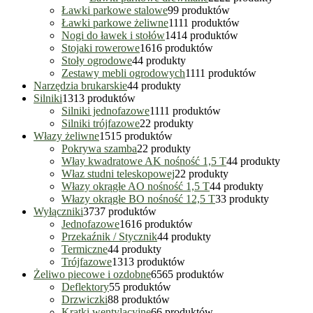
Ławki parkowe stalowe
9
9 produktów
Ławki parkowe żeliwne
11
11 produktów
Nogi do ławek i stołów
14
14 produktów
Stojaki rowerowe
16
16 produktów
Stoły ogrodowe
4
4 produkty
Zestawy mebli ogrodowych
11
11 produktów
Narzędzia brukarskie
4
4 produkty
Silniki
13
13 produktów
Silniki jednofazowe
11
11 produktów
Silniki trójfazowe
2
2 produkty
Włazy żeliwne
15
15 produktów
Pokrywa szamba
2
2 produkty
Włay kwadratowe AK nośność 1,5 T
4
4 produkty
Właz studni teleskopowej
2
2 produkty
Włazy okrągłe AO nośność 1,5 T
4
4 produkty
Włazy okrągłe BO nośność 12,5 T
3
3 produkty
Wyłączniki
37
37 produktów
Jednofazowe
16
16 produktów
Przekaźnik / Stycznik
4
4 produkty
Termiczne
4
4 produkty
Trójfazowe
13
13 produktów
Żeliwo piecowe i ozdobne
65
65 produktów
Deflektory
5
5 produktów
Drzwiczki
8
8 produktów
Kratki wentylacyjne
6
6 produktów