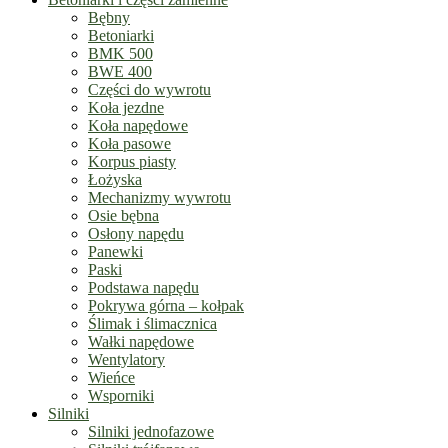
Bębny
Betoniarki
BMK 500
BWE 400
Części do wywrotu
Koła jezdne
Koła napędowe
Koła pasowe
Korpus piasty
Łożyska
Mechanizmy wywrotu
Osie bębna
Osłony napędu
Panewki
Paski
Podstawa napędu
Pokrywa górna – kołpak
Ślimak i ślimacznica
Wałki napędowe
Wentylatory
Wieńce
Wsporniki
Silniki
Silniki jednofazowe