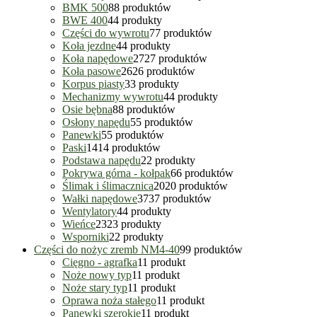
BMK 500
8
8 produktów
BWE 400
4
4 produkty
Części do wywrotu
7
7 produktów
Koła jezdne
4
4 produkty
Koła napędowe
27
27 produktów
Koła pasowe
26
26 produktów
Korpus piasty
3
3 produkty
Mechanizmy wywrotu
4
4 produkty
Osie bębna
8
8 produktów
Osłony napędu
5
5 produktów
Panewki
5
5 produktów
Paski
14
14 produktów
Podstawa napędu
2
2 produkty
Pokrywa górna - kołpak
6
6 produktów
Ślimak i ślimacznica
20
20 produktów
Wałki napędowe
37
37 produktów
Wentylatory
4
4 produkty
Wieńce
23
23 produkty
Wsporniki
2
2 produkty
Części do nożyc zremb NM4-40
9
9 produktów
Cięgno - agrafka
1
1 produkt
Noże nowy typ
1
1 produkt
Noże stary typ
1
1 produkt
Oprawa noża stałego
1
1 produkt
Panewki szerokie
1
1 produkt