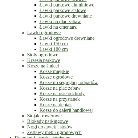
Ławki parkowe aluminiowe
Ławki parkowe stalowe
Ławki parkowe drewniane
Ławki na plac zabaw
Ławki na cmentarz
Ławki ogrodowe
Ławki ogrodowe drewniane
Ławki 150 cm
Ławki 180 cm
Stoły ogrodowe
Krzesła parkowe
Kosze na śmieci
Kosze miejskie
Kosze ogrodowe
Kosze do segregacji odpadów
Kosze na plac zabaw
Kosze na psie odchody
Kosze na przystanek
Kosze na deptak
Kosze do galerii handlowej
Stojaki rowerowe
Blokady parkingowe
Nogi do ławek i stołów
Zestawy mebli ogrodowych
Betoniarki i części zamienne