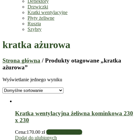
Deflektory
Drzwiczki
Kratki wentylacyjne
Płyty żeliwne
Ruszta
Szybry
kratka ażurowa
Strona główna
/ Produkty otagowane „kratka
ażurowa”
Wyświetlanie jednego wyniku
Kratka wentylacyjna żeliwna kominkowa 230
x 230
Cena:
170.00
zł
Dodaj do koszyka
Dodaj do ulubionych