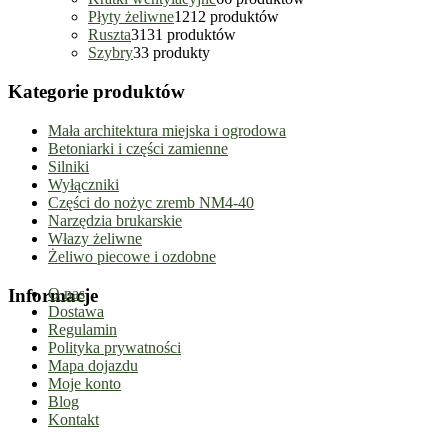
Płyty żeliwne
12
12 produktów
Ruszta
31
31 produktów
Szybry
3
3 produkty
Kategorie produktów
Mała architektura miejska i ogrodowa
Betoniarki i części zamienne
Silniki
Wyłączniki
Części do nożyc zremb NM4-40
Narzędzia brukarskie
Włazy żeliwne
Żeliwo piecowe i ozdobne
Informacje
O nas
Dostawa
Regulamin
Polityka prywatności
Mapa dojazdu
Moje konto
Blog
Kontakt