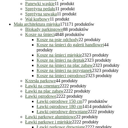
Panewki wąskie
1
1 produkt
Sprężyna pedału
1
1 produkt
Sprężyna suwaka
1
1 produkt
Wał korbowy
1
1 produkt
Mała architektura miejska
171
171 produktów
Blokady parkingowe
8
8 produktów
Kosze na śmieci
48
48 produktów
Kosze na psie odchody
2
2 produkty
Kosze na śmieci do galerii handlowej
4
4
produkty
Kosze na śmieci miejskie
23
23 produkty
Kosze na śmieci na deptak
23
23 produkty
Kosze na śmieci na plac zabaw
23
23 produkty
Kosze na śmieci na przystanek
23
23 produkty
Kosze na śmieci ogrodowe
23
23 produkty
Krzesła parkowe
4
4 produkty
Ławki na cmentarz
22
22 produkty
Ławki na plac zabaw
22
22 produkty
Ławki ogrodowe
22
22 produkty
Ławki ogrodowe 150 cm
7
7 produktów
Ławki ogrodowe 180 cm
14
14 produktów
Ławki ogrodowe drewniane
22
22 produkty
Ławki parkowe aluminiowe
2
2 produkty
Ławki parkowe i miejskie
22
22 produkty
Ławki parkowe drewniane
22
22 produkty