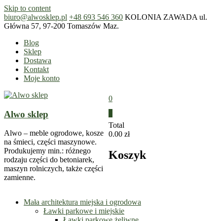
Skip to content
biuro@alwosklep.pl
+48 693 546 360
KOLONIA ZAWADA ul.
Główna 57, 97-200 Tomaszów Maz.
Blog
Sklep
Dostawa
Kontakt
Moje konto
0
Alwo sklep
0
Total
Alwo – meble ogrodowe, kosze
0.00 zł
na śmieci, części maszynowe.
Produkujemy min.: różnego
Koszyk
rodzaju części do betoniarek,
maszyn rolniczych, także części
zamienne.
Mała architektura miejska i ogrodowa
Ławki parkowe i miejskie
Ławki parkowe żeliwne