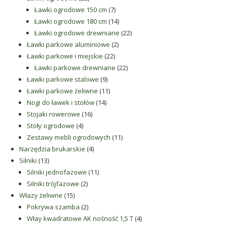
produkty
7
Ławki ogrodowe 150 cm
7
produktów
14
Ławki ogrodowe 180 cm
14
produktów
22
Ławki ogrodowe drewniane
22
2
produkty
Ławki parkowe aluminiowe
2
22
produkty
Ławki parkowe i miejskie
22
produkty
22
Ławki parkowe drewniane
22
9
produkty
Ławki parkowe stalowe
9
produktów
11
Ławki parkowe żeliwne
11
14
produktów
Nogi do ławek i stołów
14
16
produktów
Stojaki rowerowe
16
4
produktów
Stoły ogrodowe
4
produkty
11
Zestawy mebli ogrodowych
11
4
produktów
Narzędzia brukarskie
4
13
produkty
Silniki
13
produktów
11
Silniki jednofazowe
11
2
produktów
Silniki trójfazowe
2
15
produkty
Włazy żeliwne
15
produktów
2
Pokrywa szamba
2
produkty
4
Włay kwadratowe AK nośność 1,5 T
4