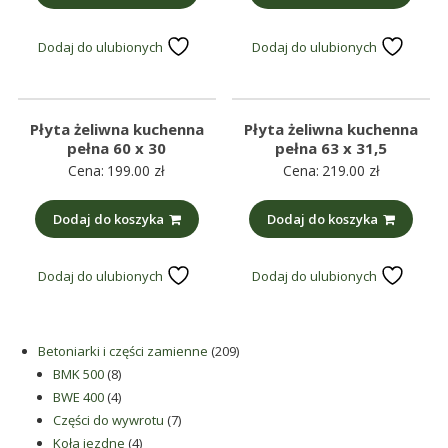
Dodaj do ulubionych
Dodaj do ulubionych
Płyta żeliwna kuchenna
Płyta żeliwna kuchenna
pełna 60 x 30
pełna 63 x 31,5
Cena:
199.00
zł
Cena:
219.00
zł
Dodaj do koszyka
Dodaj do koszyka
Dodaj do ulubionych
Dodaj do ulubionych
209
Betoniarki i części zamienne
209
8
produktów
BMK 500
8
produktów
4
BWE 400
4
produkty
7
Części do wywrotu
7
4
produktów
Koła jezdne
4