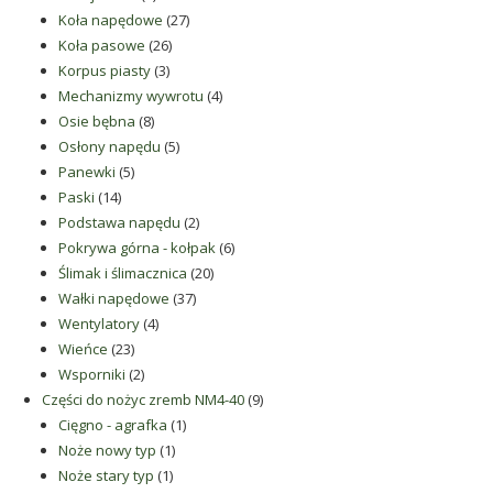
produkty
27
Koła napędowe
27
26
produktów
Koła pasowe
26
3
produktów
Korpus piasty
3
produkty
4
Mechanizmy wywrotu
4
8
produkty
Osie bębna
8
produktów
5
Osłony napędu
5
5
produktów
Panewki
5
14
produktów
Paski
14
produktów
2
Podstawa napędu
2
produkty
6
Pokrywa górna - kołpak
6
20
produktów
Ślimak i ślimacznica
20
37
produktów
Wałki napędowe
37
4
produktów
Wentylatory
4
23
produkty
Wieńce
23
produkty
2
Wsporniki
2
produkty
9
Części do nożyc zremb NM4-40
9
1
produktów
Cięgno - agrafka
1
1
produkt
Noże nowy typ
1
1
produkt
Noże stary typ
1