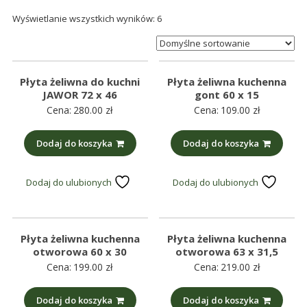
śmieci,
Wyświetlanie wszystkich wyników: 6
części
maszynowe.
Produkujemy
min.:
Płyta żeliwna do kuchni
Płyta żeliwna kuchenna
różnego
JAWOR 72 x 46
gont 60 x 15
Cena:
280.00
zł
Cena:
109.00
zł
rodzaju
części
Dodaj do koszyka
Dodaj do koszyka
do
betoniarek,
maszyn
Dodaj do ulubionych
Dodaj do ulubionych
rolniczych,
także
części
Płyta żeliwna kuchenna
Płyta żeliwna kuchenna
zamienne.
otworowa 60 x 30
otworowa 63 x 31,5
Cena:
199.00
zł
Cena:
219.00
zł
Dodaj do koszyka
Dodaj do koszyka