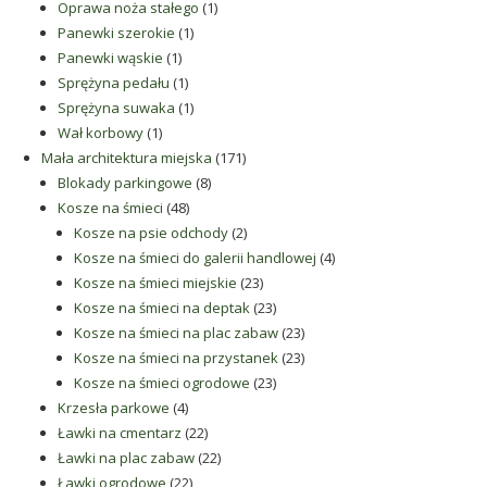
produkt
1
Oprawa noża stałego
1
1
produkt
Panewki szerokie
1
1
produkt
Panewki wąskie
1
produkt
1
Sprężyna pedału
1
produkt
1
Sprężyna suwaka
1
1
produkt
Wał korbowy
1
produkt
171
Mała architektura miejska
171
8
produktów
Blokady parkingowe
8
48
produktów
Kosze na śmieci
48
produktów
2
Kosze na psie odchody
2
produkty
4
Kosze na śmieci do galerii handlowej
4
23
produkty
Kosze na śmieci miejskie
23
produkty
23
Kosze na śmieci na deptak
23
produkty
23
Kosze na śmieci na plac zabaw
23
produkty
23
Kosze na śmieci na przystanek
23
23
produkty
Kosze na śmieci ogrodowe
23
4
produkty
Krzesła parkowe
4
produkty
22
Ławki na cmentarz
22
produkty
22
Ławki na plac zabaw
22
22
produkty
Ławki ogrodowe
22