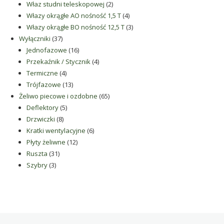
2
produkty
Właz studni teleskopowej
2
produkty
4
Włazy okrągłe AO nośność 1,5 T
4
produkty
3
Włazy okrągłe BO nośność 12,5 T
3
37
produkty
Wyłączniki
37
produktów
16
Jednofazowe
16
produktów
4
Przekaźnik / Stycznik
4
4
produkty
Termiczne
4
produkty
13
Trójfazowe
13
produktów
65
Żeliwo piecowe i ozdobne
65
5
produktów
Deflektory
5
8
produktów
Drzwiczki
8
produktów
6
Kratki wentylacyjne
6
12
produktów
Płyty żeliwne
12
31
produktów
Ruszta
31
3
produktów
Szybry
3
produkty