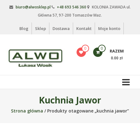
Skip
biuro@alwosklep.pl
+48 693 546 360
KOLONIA ZAWADA ul.
to
Główna 57, 97-200 Tomaszów Maz.
content
Blog
Sklep
Dostawa
Kontakt
Moje konto
0
0
RAZEM
0.00 zł
Alwo
sklep
Alwo
Kuchnia Jawor
–
Strona główna
/ Produkty otagowane „kuchnia jawor”
meble
ogrodowe,
kosze
na