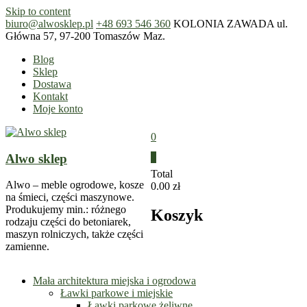
Skip to content
biuro@alwosklep.pl
+48 693 546 360
KOLONIA ZAWADA ul.
Główna 57, 97-200 Tomaszów Maz.
Blog
Sklep
Dostawa
Kontakt
Moje konto
0
Alwo sklep
0
Total
Alwo – meble ogrodowe, kosze
0.00 zł
na śmieci, części maszynowe.
Produkujemy min.: różnego
Koszyk
rodzaju części do betoniarek,
maszyn rolniczych, także części
zamienne.
Mała architektura miejska i ogrodowa
Ławki parkowe i miejskie
Ławki parkowe żeliwne