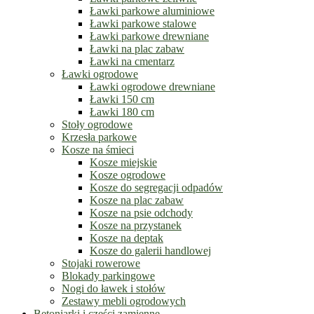
Ławki parkowe aluminiowe
Ławki parkowe stalowe
Ławki parkowe drewniane
Ławki na plac zabaw
Ławki na cmentarz
Ławki ogrodowe
Ławki ogrodowe drewniane
Ławki 150 cm
Ławki 180 cm
Stoły ogrodowe
Krzesła parkowe
Kosze na śmieci
Kosze miejskie
Kosze ogrodowe
Kosze do segregacji odpadów
Kosze na plac zabaw
Kosze na psie odchody
Kosze na przystanek
Kosze na deptak
Kosze do galerii handlowej
Stojaki rowerowe
Blokady parkingowe
Nogi do ławek i stołów
Zestawy mebli ogrodowych
Betoniarki i części zamienne