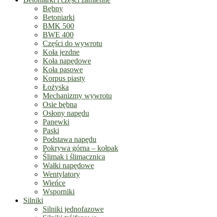
Bębny
Betoniarki
BMK 500
BWE 400
Części do wywrotu
Koła jezdne
Koła napędowe
Koła pasowe
Korpus piasty
Łożyska
Mechanizmy wywrotu
Osie bębna
Osłony napędu
Panewki
Paski
Podstawa napędu
Pokrywa górna – kołpak
Ślimak i ślimacznica
Wałki napędowe
Wentylatory
Wieńce
Wsporniki
Silniki
Silniki jednofazowe