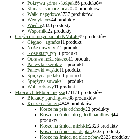
Pokrywa górna - kołpak
6
6 produktów
Ślimak i ślimacznica
20
20 produktów
Wałki napędowe
37
37 produktów
Wentylatory
4
4 produkty
Wieńce
23
23 produkty
Wsporniki
2
2 produkty
Części do nożyc zremb NM4-40
9
9 produktów
Cięgno - agrafka
1
1 produkt
Noże nowy typ
1
1 produkt
Noże stary typ
1
1 produkt
Oprawa noża stałego
1
1 produkt
Panewki szerokie
1
1 produkt
Panewki wąskie
1
1 produkt
Sprężyna pedału
1
1 produkt
Sprężyna suwaka
1
1 produkt
Wał korbowy
1
1 produkt
Mała architektura miejska
171
171 produktów
Blokady parkingowe
8
8 produktów
Kosze na śmieci
48
48 produktów
Kosze na psie odchody
2
2 produkty
Kosze na śmieci do galerii handlowej
4
4
produkty
Kosze na śmieci miejskie
23
23 produkty
Kosze na śmieci na deptak
23
23 produkty
Kosze na śmieci na plac zabaw
23
23 produkty