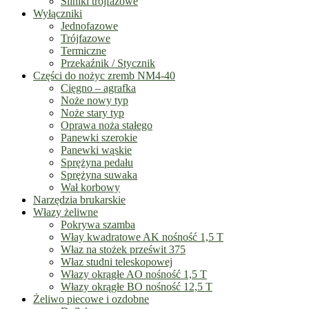
Silniki trójfazowe
Wyłączniki
Jednofazowe
Trójfazowe
Termiczne
Przekaźnik / Stycznik
Części do nożyc zremb NM4-40
Cięgno – agrafka
Noże nowy typ
Noże stary typ
Oprawa noża stałego
Panewki szerokie
Panewki wąskie
Sprężyna pedału
Sprężyna suwaka
Wał korbowy
Narzędzia brukarskie
Włazy żeliwne
Pokrywa szamba
Włay kwadratowe AK nośność 1,5 T
Właz na stożek prześwit 375
Właz studni teleskopowej
Włazy okrągłe AO nośność 1,5 T
Włazy okrągłe BO nośność 12,5 T
Żeliwo piecowe i ozdobne