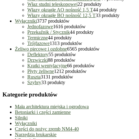
Właz studni teleskopowej
2
2 produkty
Włazy okrągłe AO nośność 1,5 T
4
4 produkty
Włazy okrągłe BO nośność 12,5 T
3
3 produkty
Wyłączniki
37
37 produktów
Jednofazowe
16
16 produktów
Przekaźnik / Stycznik
4
4 produkty
Termiczne
4
4 produkty
Trójfazowe
13
13 produktów
Żeliwo piecowe i ozdobne
65
65 produktów
Deflektory
5
5 produktów
Drzwiczki
8
8 produktów
Kratki wentylacyjne
6
6 produktów
Płyty żeliwne
12
12 produktów
Ruszta
31
31 produktów
Szybry
3
3 produkty
Kategorie produktów
Mała architektura miejska i ogrodowa
Betoniarki i części zamienne
Silniki
Wyłączniki
Części do nożyc zremb NM4-40
Narzędzia brukarskie