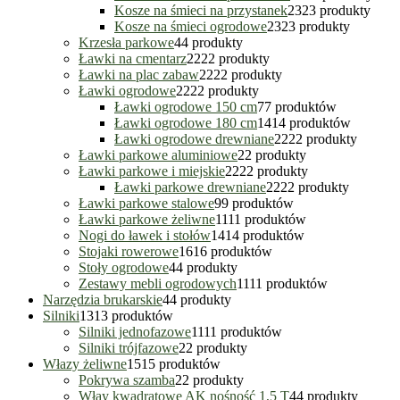
Kosze na śmieci na przystanek
23
23 produkty
Kosze na śmieci ogrodowe
23
23 produkty
Krzesła parkowe
4
4 produkty
Ławki na cmentarz
22
22 produkty
Ławki na plac zabaw
22
22 produkty
Ławki ogrodowe
22
22 produkty
Ławki ogrodowe 150 cm
7
7 produktów
Ławki ogrodowe 180 cm
14
14 produktów
Ławki ogrodowe drewniane
22
22 produkty
Ławki parkowe aluminiowe
2
2 produkty
Ławki parkowe i miejskie
22
22 produkty
Ławki parkowe drewniane
22
22 produkty
Ławki parkowe stalowe
9
9 produktów
Ławki parkowe żeliwne
11
11 produktów
Nogi do ławek i stołów
14
14 produktów
Stojaki rowerowe
16
16 produktów
Stoły ogrodowe
4
4 produkty
Zestawy mebli ogrodowych
11
11 produktów
Narzędzia brukarskie
4
4 produkty
Silniki
13
13 produktów
Silniki jednofazowe
11
11 produktów
Silniki trójfazowe
2
2 produkty
Włazy żeliwne
15
15 produktów
Pokrywa szamba
2
2 produkty
Włay kwadratowe AK nośność 1,5 T
4
4 produkty