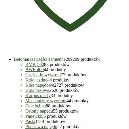
Betoniarki i części zamienne
209
209 produktów
BMK 500
8
8 produktów
BWE 400
4
4 produkty
Części do wywrotu
7
7 produktów
Koła jezdne
4
4 produkty
Koła napędowe
27
27 produktów
Koła pasowe
26
26 produktów
Korpus piasty
3
3 produkty
Mechanizmy wywrotu
4
4 produkty
Osie bębna
8
8 produktów
Osłony napędu
5
5 produktów
Panewki
5
5 produktów
Paski
14
14 produktów
Podstawa napędu
2
2 produkty