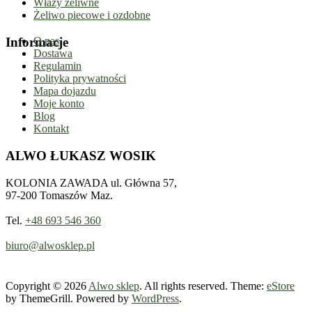
Włazy żeliwne
Żeliwo piecowe i ozdobne
Informacje
O nas
Dostawa
Regulamin
Polityka prywatności
Mapa dojazdu
Moje konto
Blog
Kontakt
ALWO ŁUKASZ WOSIK
KOLONIA ZAWADA ul. Główna 57,
97-200 Tomaszów Maz.
Tel.
+48 693 546 360
biuro@alwosklep.pl
Copyright © 2026
Alwo sklep
. All rights reserved. Theme:
eStore
by ThemeGrill. Powered by
WordPress
.