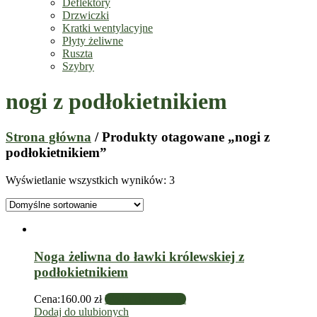
Deflektory
Drzwiczki
Kratki wentylacyjne
Płyty żeliwne
Ruszta
Szybry
nogi z podłokietnikiem
Strona główna
/ Produkty otagowane „nogi z
podłokietnikiem”
Wyświetlanie wszystkich wyników: 3
Noga żeliwna do ławki królewskiej z
podłokietnikiem
Cena:
160.00
zł
Dodaj do koszyka
Dodaj do ulubionych