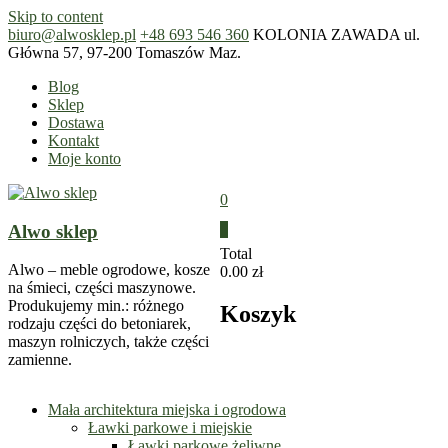
Skip to content
biuro@alwosklep.pl
+48 693 546 360
KOLONIA ZAWADA ul.
Główna 57, 97-200 Tomaszów Maz.
Blog
Sklep
Dostawa
Kontakt
Moje konto
0
Alwo sklep
0
Total
Alwo – meble ogrodowe, kosze
0.00 zł
na śmieci, części maszynowe.
Produkujemy min.: różnego
Koszyk
rodzaju części do betoniarek,
maszyn rolniczych, także części
zamienne.
Mała architektura miejska i ogrodowa
Ławki parkowe i miejskie
Ławki parkowe żeliwne