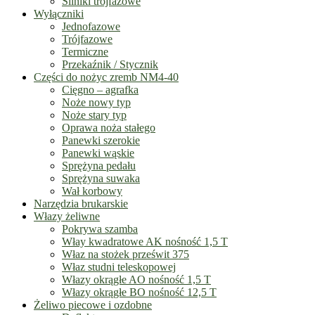
Silniki trójfazowe
Wyłączniki
Jednofazowe
Trójfazowe
Termiczne
Przekaźnik / Stycznik
Części do nożyc zremb NM4-40
Cięgno – agrafka
Noże nowy typ
Noże stary typ
Oprawa noża stałego
Panewki szerokie
Panewki wąskie
Sprężyna pedału
Sprężyna suwaka
Wał korbowy
Narzędzia brukarskie
Włazy żeliwne
Pokrywa szamba
Włay kwadratowe AK nośność 1,5 T
Właz na stożek prześwit 375
Właz studni teleskopowej
Włazy okrągłe AO nośność 1,5 T
Włazy okrągłe BO nośność 12,5 T
Żeliwo piecowe i ozdobne