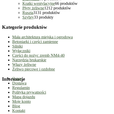
Kratki wentylacyjne
6
6 produktów
Płyty żeliwne
12
12 produktów
Ruszta
31
31 produktów
Szybry
3
3 produkty
Kategorie produktów
Mała architektura miejska i ogrodowa
Betoniarki i części zamienne
Silniki
Wyłączniki
Części do nożyc zremb NM4-40
Narzędzia brukarskie
Włazy żeliwne
Żeliwo piecowe i ozdobne
Informacje
O nas
Dostawa
Regulamin
Polityka prywatności
Mapa dojazdu
Moje konto
Blog
Kontakt