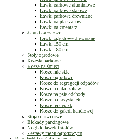
Ławki parkowe aluminiowe
Ławki parkowe stalowe
Ławki parkowe drewniane
Ławki na plac zabaw
Ławki na cmentarz
Ławki ogrodowe
Ławki ogrodowe drewniane
Ławki 150 cm
Ławki 180 cm
Stoły ogrodowe
Krzesła parkowe
Kosze na śmieci
Kosze miejskie
Kosze ogrodowe
Kosze do segregacji odpadów
Kosze na plac zabaw
Kosze na psie odchody
Kosze na przystanek
Kosze na deptak
Kosze do galerii handlowej
Stojaki rowerowe
Blokady parkingowe
Nogi do ławek i stołów
Zestawy mebli ogrodowych
Betoniarki i części zamienne