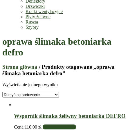
Deflektory
Drzwiczki
Kratki wentylacyjne
Płyty żeliwne
Ruszta
Szybry
oprawa ślimaka betoniarka
defro
Strona główna
/ Produkty otagowane „oprawa
ślimaka betoniarka defro”
Wyświetlanie jednego wyniku
Wspornik ślimaka żeliwny betoniarka DEFRO
Cena:
110.00
zł
Dodaj do koszyka