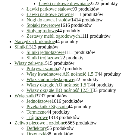
Ławki parkowe drewniane
22
22 produkty
Ławki parkowe stalowe
9
9 produktów
Ławki parkowe żeliwne
11
11 produktów
Nogi do ławek i stołów
14
14 produktów
Stojaki rowerowe
16
16 produktów
Stoły ogrodowe
4
4 produkty
Zestawy mebli ogrodowych
11
11 produktów
Narzędzia brukarskie
4
4 produkty
Silniki
13
13 produktów
Silniki jednofazowe
11
11 produktów
Silniki trójfazowe
2
2 produkty
Włazy żeliwne
15
15 produktów
Pokrywa szamba
2
2 produkty
Włay kwadratowe AK nośność 1,5 T
4
4 produkty
Właz studni teleskopowej
2
2 produkty
Włazy okrągłe AO nośność 1,5 T
4
4 produkty
Włazy okrągłe BO nośność 12,5 T
3
3 produkty
Wyłączniki
37
37 produktów
Jednofazowe
16
16 produktów
Przekaźnik / Stycznik
4
4 produkty
Termiczne
4
4 produkty
Trójfazowe
13
13 produktów
Żeliwo piecowe i ozdobne
65
65 produktów
Deflektory
5
5 produktów
Drzwiczki
8
8 produktów