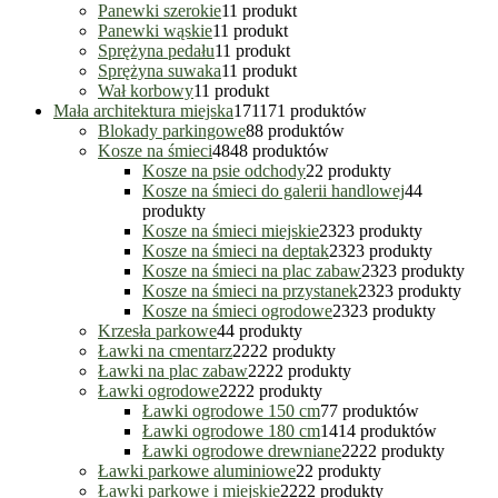
Panewki szerokie
1
1 produkt
Panewki wąskie
1
1 produkt
Sprężyna pedału
1
1 produkt
Sprężyna suwaka
1
1 produkt
Wał korbowy
1
1 produkt
Mała architektura miejska
171
171 produktów
Blokady parkingowe
8
8 produktów
Kosze na śmieci
48
48 produktów
Kosze na psie odchody
2
2 produkty
Kosze na śmieci do galerii handlowej
4
4
produkty
Kosze na śmieci miejskie
23
23 produkty
Kosze na śmieci na deptak
23
23 produkty
Kosze na śmieci na plac zabaw
23
23 produkty
Kosze na śmieci na przystanek
23
23 produkty
Kosze na śmieci ogrodowe
23
23 produkty
Krzesła parkowe
4
4 produkty
Ławki na cmentarz
22
22 produkty
Ławki na plac zabaw
22
22 produkty
Ławki ogrodowe
22
22 produkty
Ławki ogrodowe 150 cm
7
7 produktów
Ławki ogrodowe 180 cm
14
14 produktów
Ławki ogrodowe drewniane
22
22 produkty
Ławki parkowe aluminiowe
2
2 produkty
Ławki parkowe i miejskie
22
22 produkty