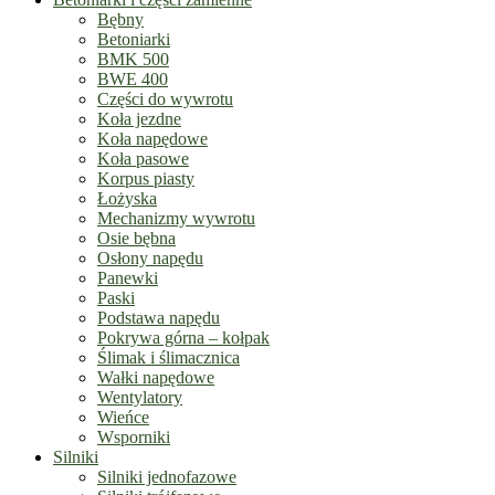
Bębny
Betoniarki
BMK 500
BWE 400
Części do wywrotu
Koła jezdne
Koła napędowe
Koła pasowe
Korpus piasty
Łożyska
Mechanizmy wywrotu
Osie bębna
Osłony napędu
Panewki
Paski
Podstawa napędu
Pokrywa górna – kołpak
Ślimak i ślimacznica
Wałki napędowe
Wentylatory
Wieńce
Wsporniki
Silniki
Silniki jednofazowe