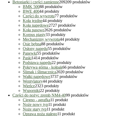
Betoniarki i części zamienne
209
209 produktów
BMK 500
8
8 produktów
BWE 400
4
4 produkty
Części do wywrotu
7
7 produktów
Koła jezdne
4
4 produkty
Koła napędowe
27
27 produktów
Koła pasowe
26
26 produktów
Korpus piasty
3
3 produkty
Mechanizmy wywrotu
4
4 produkty
Osie bębna
8
8 produktów
Osłony napędu
5
5 produktów
Panewki
5
5 produktów
Paski
14
14 produktów
Podstawa napędu
2
2 produkty
Pokrywa górna - kołpak
6
6 produktów
Ślimak i ślimacznica
20
20 produktów
Wałki napędowe
37
37 produktów
Wentylatory
4
4 produkty
Wieńce
23
23 produkty
Wsporniki
2
2 produkty
Części do nożyc zremb NM4-40
9
9 produktów
Cięgno - agrafka
1
1 produkt
Noże nowy typ
1
1 produkt
Noże stary typ
1
1 produkt
Oprawa noża stałego
1
1 produkt