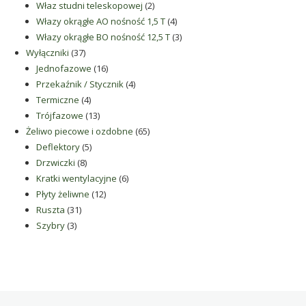
2
produkty
Właz studni teleskopowej
2
produkty
4
Włazy okrągłe AO nośność 1,5 T
4
produkty
3
Włazy okrągłe BO nośność 12,5 T
3
37
produkty
Wyłączniki
37
produktów
16
Jednofazowe
16
produktów
4
Przekaźnik / Stycznik
4
4
produkty
Termiczne
4
produkty
13
Trójfazowe
13
produktów
65
Żeliwo piecowe i ozdobne
65
5
produktów
Deflektory
5
8
produktów
Drzwiczki
8
produktów
6
Kratki wentylacyjne
6
12
produktów
Płyty żeliwne
12
31
produktów
Ruszta
31
3
produktów
Szybry
3
produkty