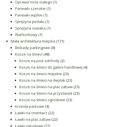
produkt
1
Oprawa noża stałego
1
1
produkt
Panewki szerokie
1
1
produkt
Panewki wąskie
1
produkt
1
Sprężyna pedału
1
produkt
1
Sprężyna suwaka
1
1
produkt
Wał korbowy
1
produkt
171
Mała architektura miejska
171
8
produktów
Blokady parkingowe
8
48
produktów
Kosze na śmieci
48
produktów
2
Kosze na psie odchody
2
produkty
4
Kosze na śmieci do galerii handlowej
4
23
produkty
Kosze na śmieci miejskie
23
produkty
23
Kosze na śmieci na deptak
23
produkty
23
Kosze na śmieci na plac zabaw
23
produkty
23
Kosze na śmieci na przystanek
23
23
produkty
Kosze na śmieci ogrodowe
23
4
produkty
Krzesła parkowe
4
produkty
22
Ławki na cmentarz
22
produkty
22
Ławki na plac zabaw
22
22
produkty
Ławki ogrodowe
22