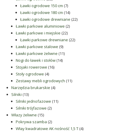
produkty
7
Ławki ogrodowe 150 cm
7
produktów
14
Ławki ogrodowe 180 cm
14
produktów
22
Ławki ogrodowe drewniane
22
2
produkty
Ławki parkowe aluminiowe
2
22
produkty
Ławki parkowe i miejskie
22
produkty
22
Ławki parkowe drewniane
22
9
produkty
Ławki parkowe stalowe
9
produktów
11
Ławki parkowe żeliwne
11
14
produktów
Nogi do ławek i stołów
14
16
produktów
Stojaki rowerowe
16
4
produktów
Stoły ogrodowe
4
produkty
11
Zestawy mebli ogrodowych
11
4
produktów
Narzędzia brukarskie
4
13
produkty
Silniki
13
produktów
11
Silniki jednofazowe
11
2
produktów
Silniki trójfazowe
2
15
produkty
Włazy żeliwne
15
produktów
2
Pokrywa szamba
2
produkty
4
Włay kwadratowe AK nośność 1,5 T
4