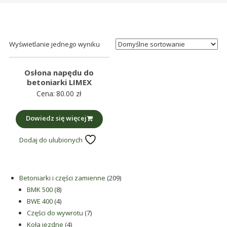
śmieci,
części
maszynowe.
Produkujemy
Wyświetlanie jednego wyniku
min.:
różnego
Osłona napędu do
rodzaju
betoniarki LIMEX
Cena:
80.00
zł
części
do
Dowiedz się więcej
betoniarek,
maszyn
Dodaj do ulubionych
rolniczych,
także
części
209
Betoniarki i części zamienne
209
zamienne.
8
produktów
BMK 500
8
produktów
4
BWE 400
4
produkty
7
Części do wywrotu
7
4
produktów
Koła jezdne
4