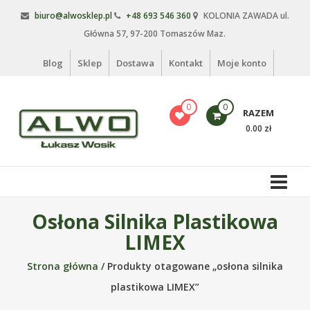
Skip
biuro@alwosklep.pl
+48 693 546 360
KOLONIA ZAWADA ul.
to
Główna 57, 97-200 Tomaszów Maz.
content
Blog
Sklep
Dostawa
Kontakt
Moje konto
0
0
RAZEM
0.00 zł
Alwo
sklep
Alwo
Osłona Silnika Plastikowa
–
LIMEX
meble
ogrodowe,
Strona główna
/ Produkty otagowane „osłona silnika
kosze
plastikowa LIMEX”
na