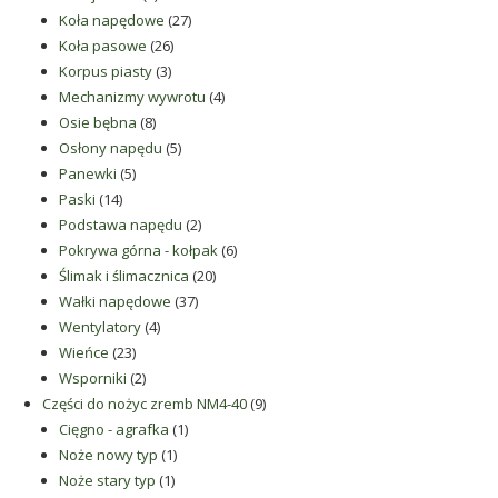
produkty
27
Koła napędowe
27
26
produktów
Koła pasowe
26
3
produktów
Korpus piasty
3
produkty
4
Mechanizmy wywrotu
4
8
produkty
Osie bębna
8
produktów
5
Osłony napędu
5
5
produktów
Panewki
5
14
produktów
Paski
14
produktów
2
Podstawa napędu
2
produkty
6
Pokrywa górna - kołpak
6
20
produktów
Ślimak i ślimacznica
20
37
produktów
Wałki napędowe
37
4
produktów
Wentylatory
4
23
produkty
Wieńce
23
produkty
2
Wsporniki
2
produkty
9
Części do nożyc zremb NM4-40
9
1
produktów
Cięgno - agrafka
1
1
produkt
Noże nowy typ
1
1
produkt
Noże stary typ
1