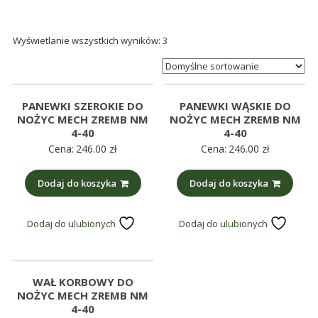
śmieci,
części
Wyświetlanie wszystkich wyników: 3
maszynowe.
Produkujemy
min.:
różnego
PANEWKI SZEROKIE DO
PANEWKI WĄSKIE DO
rodzaju
NOŻYC MECH ZREMB NM
NOŻYC MECH ZREMB NM
części
4-40
4-40
Cena:
246.00
zł
Cena:
246.00
zł
do
betoniarek,
Dodaj do koszyka
Dodaj do koszyka
maszyn
rolniczych,
także
Dodaj do ulubionych
Dodaj do ulubionych
części
zamienne.
WAŁ KORBOWY DO
NOŻYC MECH ZREMB NM
4-40