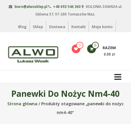
Skip
biuro@alwosklep.pl
+48 693 546 360
KOLONIA ZAWADA ul.
to
Główna 57, 97-200 Tomaszów Maz.
content
Blog
Sklep
Dostawa
Kontakt
Moje konto
0
0
RAZEM
0.00 zł
Alwo
sklep
Alwo
Panewki Do Nożyc Nm4-40
–
Strona główna
/ Produkty otagowane „panewki do nożyc
meble
ogrodowe,
nm4-40”
kosze
na