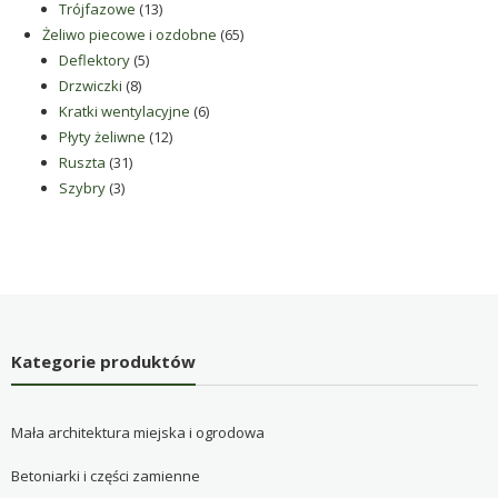
produkty
13
Trójfazowe
13
produktów
65
Żeliwo piecowe i ozdobne
65
5
produktów
Deflektory
5
8
produktów
Drzwiczki
8
produktów
6
Kratki wentylacyjne
6
12
produktów
Płyty żeliwne
12
31
produktów
Ruszta
31
3
produktów
Szybry
3
produkty
Kategorie produktów
Mała architektura miejska i ogrodowa
Betoniarki i części zamienne