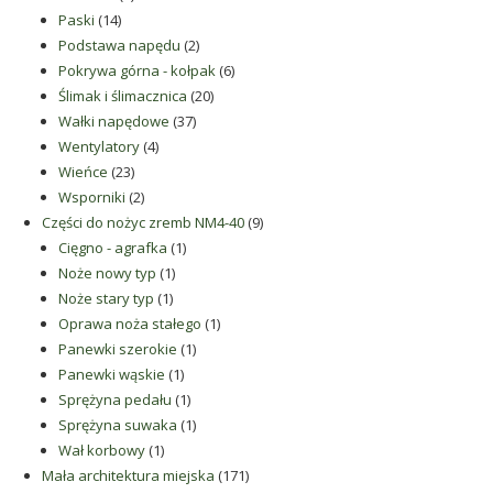
14
produktów
Paski
14
produktów
2
Podstawa napędu
2
produkty
6
Pokrywa górna - kołpak
6
20
produktów
Ślimak i ślimacznica
20
37
produktów
Wałki napędowe
37
4
produktów
Wentylatory
4
23
produkty
Wieńce
23
produkty
2
Wsporniki
2
produkty
9
Części do nożyc zremb NM4-40
9
1
produktów
Cięgno - agrafka
1
1
produkt
Noże nowy typ
1
1
produkt
Noże stary typ
1
produkt
1
Oprawa noża stałego
1
1
produkt
Panewki szerokie
1
1
produkt
Panewki wąskie
1
produkt
1
Sprężyna pedału
1
produkt
1
Sprężyna suwaka
1
1
produkt
Wał korbowy
1
produkt
171
Mała architektura miejska
171