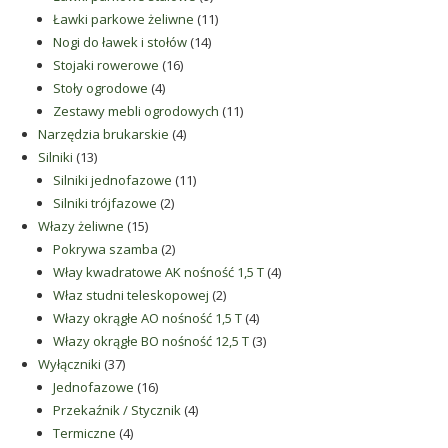
produktów
11
Ławki parkowe żeliwne
11
14
produktów
Nogi do ławek i stołów
14
16
produktów
Stojaki rowerowe
16
4
produktów
Stoły ogrodowe
4
produkty
11
Zestawy mebli ogrodowych
11
4
produktów
Narzędzia brukarskie
4
13
produkty
Silniki
13
produktów
11
Silniki jednofazowe
11
2
produktów
Silniki trójfazowe
2
15
produkty
Włazy żeliwne
15
produktów
2
Pokrywa szamba
2
produkty
4
Włay kwadratowe AK nośność 1,5 T
4
2
produkty
Właz studni teleskopowej
2
produkty
4
Włazy okrągłe AO nośność 1,5 T
4
produkty
3
Włazy okrągłe BO nośność 12,5 T
3
37
produkty
Wyłączniki
37
produktów
16
Jednofazowe
16
produktów
4
Przekaźnik / Stycznik
4
4
produkty
Termiczne
4