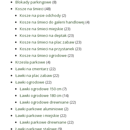
8
produktów
Blokady parkingowe
8
48
produktów
Kosze na śmieci
48
produktów
2
Kosze na psie odchody
2
produkty
4
Kosze na śmieci do galerii handlowej
4
23
produkty
Kosze na śmieci miejskie
23
produkty
23
Kosze na śmieci na deptak
23
produkty
23
Kosze na śmieci na plac zabaw
23
produkty
23
Kosze na śmieci na przystanek
23
23
produkty
Kosze na śmieci ogrodowe
23
4
produkty
Krzesła parkowe
4
produkty
22
Ławki na cmentarz
22
produkty
22
Ławki na plac zabaw
22
22
produkty
Ławki ogrodowe
22
produkty
7
Ławki ogrodowe 150 cm
7
produktów
14
Ławki ogrodowe 180 cm
14
produktów
22
Ławki ogrodowe drewniane
22
2
produkty
Ławki parkowe aluminiowe
2
22
produkty
Ławki parkowe i miejskie
22
produkty
22
Ławki parkowe drewniane
22
9
produkty
Ławki parkowe stalowe
9