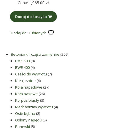
Cena:
1,965.00
zł
Dodaj do koszyka
Dodaj do ulubionych
209
Betoniarki i części zamienne
209
8
produktów
BMK 500
8
produktów
4
BWE 400
4
produkty
7
Części do wywrotu
7
4
produktów
Koła jezdne
4
produkty
27
Koła napędowe
27
26
produktów
Koła pasowe
26
3
produktów
Korpus piasty
3
produkty
4
Mechanizmy wywrotu
4
8
produkty
Osie bębna
8
produktów
5
Osłony napędu
5
5
produktów
Panewki
5