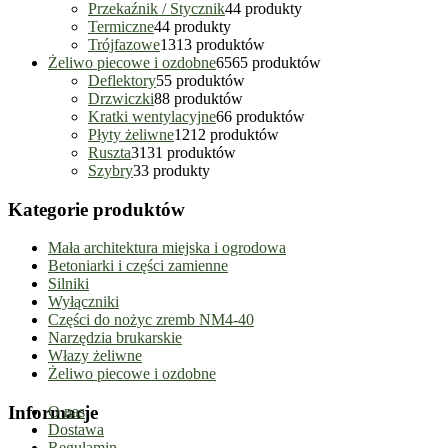
Przekaźnik / Stycznik
4
4 produkty
Termiczne
4
4 produkty
Trójfazowe
13
13 produktów
Żeliwo piecowe i ozdobne
65
65 produktów
Deflektory
5
5 produktów
Drzwiczki
8
8 produktów
Kratki wentylacyjne
6
6 produktów
Płyty żeliwne
12
12 produktów
Ruszta
31
31 produktów
Szybry
3
3 produkty
Kategorie produktów
Mała architektura miejska i ogrodowa
Betoniarki i części zamienne
Silniki
Wyłączniki
Części do nożyc zremb NM4-40
Narzędzia brukarskie
Włazy żeliwne
Żeliwo piecowe i ozdobne
Informacje
O nas
Dostawa
Regulamin