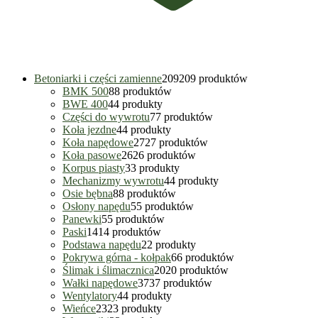
Betoniarki i części zamienne
209
209 produktów
BMK 500
8
8 produktów
BWE 400
4
4 produkty
Części do wywrotu
7
7 produktów
Koła jezdne
4
4 produkty
Koła napędowe
27
27 produktów
Koła pasowe
26
26 produktów
Korpus piasty
3
3 produkty
Mechanizmy wywrotu
4
4 produkty
Osie bębna
8
8 produktów
Osłony napędu
5
5 produktów
Panewki
5
5 produktów
Paski
14
14 produktów
Podstawa napędu
2
2 produkty
Pokrywa górna - kołpak
6
6 produktów
Ślimak i ślimacznica
20
20 produktów
Wałki napędowe
37
37 produktów
Wentylatory
4
4 produkty
Wieńce
23
23 produkty