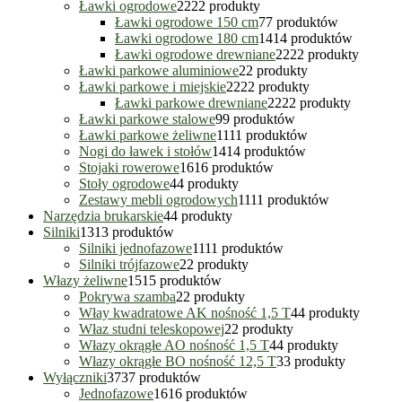
Ławki ogrodowe
22
22 produkty
Ławki ogrodowe 150 cm
7
7 produktów
Ławki ogrodowe 180 cm
14
14 produktów
Ławki ogrodowe drewniane
22
22 produkty
Ławki parkowe aluminiowe
2
2 produkty
Ławki parkowe i miejskie
22
22 produkty
Ławki parkowe drewniane
22
22 produkty
Ławki parkowe stalowe
9
9 produktów
Ławki parkowe żeliwne
11
11 produktów
Nogi do ławek i stołów
14
14 produktów
Stojaki rowerowe
16
16 produktów
Stoły ogrodowe
4
4 produkty
Zestawy mebli ogrodowych
11
11 produktów
Narzędzia brukarskie
4
4 produkty
Silniki
13
13 produktów
Silniki jednofazowe
11
11 produktów
Silniki trójfazowe
2
2 produkty
Włazy żeliwne
15
15 produktów
Pokrywa szamba
2
2 produkty
Włay kwadratowe AK nośność 1,5 T
4
4 produkty
Właz studni teleskopowej
2
2 produkty
Włazy okrągłe AO nośność 1,5 T
4
4 produkty
Włazy okrągłe BO nośność 12,5 T
3
3 produkty
Wyłączniki
37
37 produktów
Jednofazowe
16
16 produktów