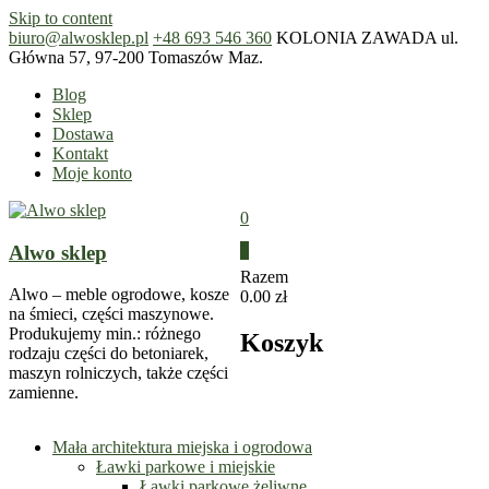
Skip to content
biuro@alwosklep.pl
+48 693 546 360
KOLONIA ZAWADA ul.
Główna 57, 97-200 Tomaszów Maz.
Blog
Sklep
Dostawa
Kontakt
Moje konto
0
Alwo sklep
0
Razem
Alwo – meble ogrodowe, kosze
0.00 zł
na śmieci, części maszynowe.
Produkujemy min.: różnego
Koszyk
rodzaju części do betoniarek,
maszyn rolniczych, także części
zamienne.
Mała architektura miejska i ogrodowa
Ławki parkowe i miejskie
Ławki parkowe żeliwne