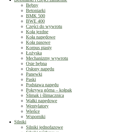
Bębny
Betoniarki
BMK 500
BWE 400
Części do wywrotu
Koła jezdne
Koła napędowe
Koła pasowe
Korpus piasty
Łożyska
Mechanizmy wywrotu
Osie bębna
Osłony napędu
Panewki
Paski
Podstawa napędu
Pokrywa górna – kołpak
Ślimak i ślimacznica
Wałki napędowe
Wentylatory
Wieńce
Wsporniki
Silniki
Silniki jednofazowe