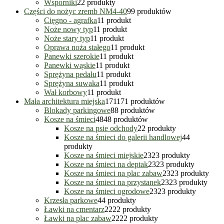
Wsporniki
2
2 produkty
Części do nożyc zremb NM4-40
9
9 produktów
Cięgno - agrafka
1
1 produkt
Noże nowy typ
1
1 produkt
Noże stary typ
1
1 produkt
Oprawa noża stałego
1
1 produkt
Panewki szerokie
1
1 produkt
Panewki wąskie
1
1 produkt
Sprężyna pedału
1
1 produkt
Sprężyna suwaka
1
1 produkt
Wał korbowy
1
1 produkt
Mała architektura miejska
171
171 produktów
Blokady parkingowe
8
8 produktów
Kosze na śmieci
48
48 produktów
Kosze na psie odchody
2
2 produkty
Kosze na śmieci do galerii handlowej
4
4
produkty
Kosze na śmieci miejskie
23
23 produkty
Kosze na śmieci na deptak
23
23 produkty
Kosze na śmieci na plac zabaw
23
23 produkty
Kosze na śmieci na przystanek
23
23 produkty
Kosze na śmieci ogrodowe
23
23 produkty
Krzesła parkowe
4
4 produkty
Ławki na cmentarz
22
22 produkty
Ławki na plac zabaw
22
22 produkty