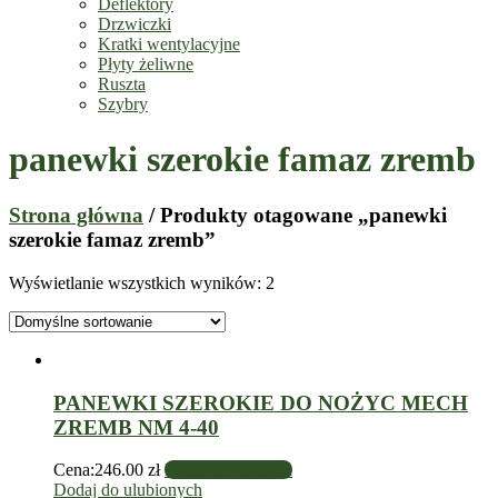
Deflektory
Drzwiczki
Kratki wentylacyjne
Płyty żeliwne
Ruszta
Szybry
panewki szerokie famaz zremb
Strona główna
/ Produkty otagowane „panewki
szerokie famaz zremb”
Wyświetlanie wszystkich wyników: 2
PANEWKI SZEROKIE DO NOŻYC MECH
ZREMB NM 4-40
Cena:
246.00
zł
Dodaj do koszyka
Dodaj do ulubionych