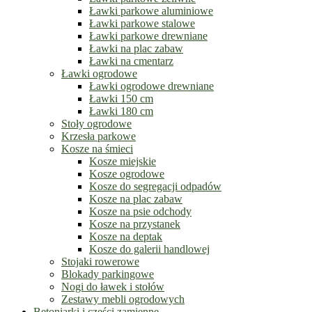
Ławki parkowe aluminiowe
Ławki parkowe stalowe
Ławki parkowe drewniane
Ławki na plac zabaw
Ławki na cmentarz
Ławki ogrodowe
Ławki ogrodowe drewniane
Ławki 150 cm
Ławki 180 cm
Stoły ogrodowe
Krzesła parkowe
Kosze na śmieci
Kosze miejskie
Kosze ogrodowe
Kosze do segregacji odpadów
Kosze na plac zabaw
Kosze na psie odchody
Kosze na przystanek
Kosze na deptak
Kosze do galerii handlowej
Stojaki rowerowe
Blokady parkingowe
Nogi do ławek i stołów
Zestawy mebli ogrodowych
Betoniarki i części zamienne