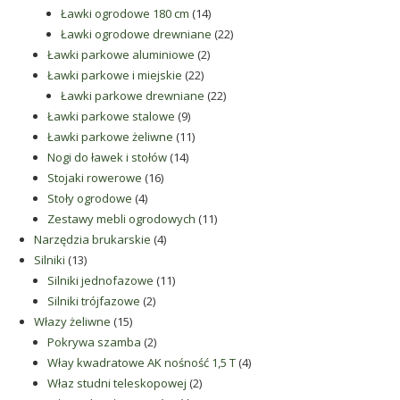
produktów
14
Ławki ogrodowe 180 cm
14
produktów
22
Ławki ogrodowe drewniane
22
2
produkty
Ławki parkowe aluminiowe
2
22
produkty
Ławki parkowe i miejskie
22
produkty
22
Ławki parkowe drewniane
22
9
produkty
Ławki parkowe stalowe
9
produktów
11
Ławki parkowe żeliwne
11
14
produktów
Nogi do ławek i stołów
14
16
produktów
Stojaki rowerowe
16
4
produktów
Stoły ogrodowe
4
produkty
11
Zestawy mebli ogrodowych
11
4
produktów
Narzędzia brukarskie
4
13
produkty
Silniki
13
produktów
11
Silniki jednofazowe
11
2
produktów
Silniki trójfazowe
2
15
produkty
Włazy żeliwne
15
produktów
2
Pokrywa szamba
2
produkty
4
Włay kwadratowe AK nośność 1,5 T
4
2
produkty
Właz studni teleskopowej
2