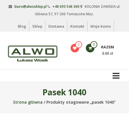
Skip
biuro@alwosklep.pl
+48 693 546 360
KOLONIA ZAWADA ul.
to
Główna 57, 97-200 Tomaszów Maz.
content
Blog
Sklep
Dostawa
Kontakt
Moje konto
0
0
RAZEM
0.00 zł
Alwo
sklep
Alwo
Pasek 1040
–
Strona główna
/ Produkty otagowane „pasek 1040”
meble
ogrodowe,
kosze
na