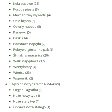
26
produktów
Koła pasowe
26
3
produktów
Korpus piasty
3
produkty
4
Mechanizmy wywrotu
4
8
produkty
Osie bębna
8
produktów
5
Osłony napędu
5
5
produktów
Panewki
5
14
produktów
Paski
14
produktów
2
Podstawa napędu
2
produkty
6
Pokrywa górna - kołpak
6
20
produktów
Ślimak i ślimacznica
20
37
produktów
Wałki napędowe
37
4
produktów
Wentylatory
4
23
produkty
Wieńce
23
produkty
2
Wsporniki
2
produkty
9
Części do nożyc zremb NM4-40
9
1
produktów
Cięgno - agrafka
1
1
produkt
Noże nowy typ
1
1
produkt
Noże stary typ
1
produkt
1
Oprawa noża stałego
1