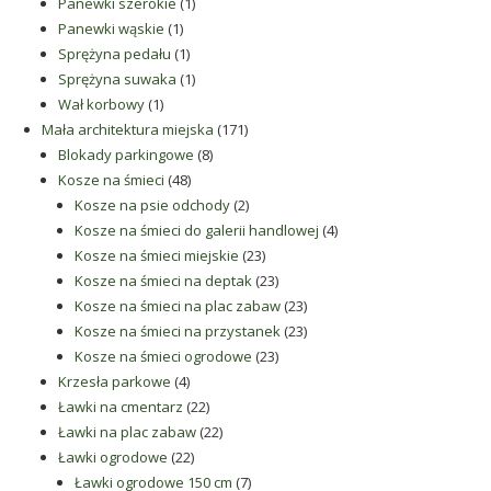
1
produkt
Panewki szerokie
1
1
produkt
Panewki wąskie
1
produkt
1
Sprężyna pedału
1
produkt
1
Sprężyna suwaka
1
1
produkt
Wał korbowy
1
produkt
171
Mała architektura miejska
171
8
produktów
Blokady parkingowe
8
48
produktów
Kosze na śmieci
48
produktów
2
Kosze na psie odchody
2
produkty
4
Kosze na śmieci do galerii handlowej
4
23
produkty
Kosze na śmieci miejskie
23
produkty
23
Kosze na śmieci na deptak
23
produkty
23
Kosze na śmieci na plac zabaw
23
produkty
23
Kosze na śmieci na przystanek
23
23
produkty
Kosze na śmieci ogrodowe
23
4
produkty
Krzesła parkowe
4
produkty
22
Ławki na cmentarz
22
produkty
22
Ławki na plac zabaw
22
22
produkty
Ławki ogrodowe
22
produkty
7
Ławki ogrodowe 150 cm
7