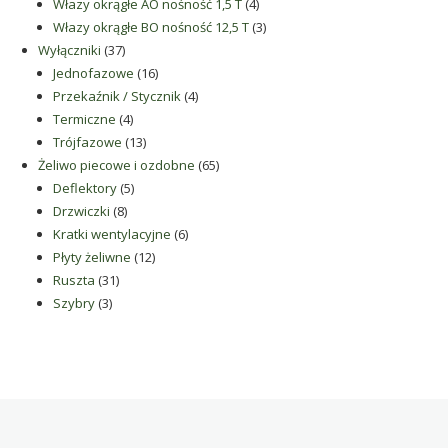
produkty
4
Włazy okrągłe AO nośność 1,5 T
4
produkty
3
Włazy okrągłe BO nośność 12,5 T
3
37
produkty
Wyłączniki
37
produktów
16
Jednofazowe
16
produktów
4
Przekaźnik / Stycznik
4
4
produkty
Termiczne
4
produkty
13
Trójfazowe
13
produktów
65
Żeliwo piecowe i ozdobne
65
5
produktów
Deflektory
5
8
produktów
Drzwiczki
8
produktów
6
Kratki wentylacyjne
6
12
produktów
Płyty żeliwne
12
31
produktów
Ruszta
31
3
produktów
Szybry
3
produkty