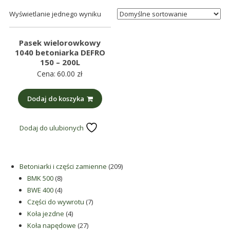
śmieci,
Wyświetlanie jednego wyniku
części
maszynowe.
Pasek wielorowkowy
Produkujemy
1040 betoniarka DEFRO
min.:
150 – 200L
różnego
Cena:
60.00
zł
rodzaju
części
Dodaj do koszyka
do
betoniarek,
Dodaj do ulubionych
maszyn
rolniczych,
także
209
Betoniarki i części zamienne
209
części
8
produktów
BMK 500
8
zamienne.
produktów
4
BWE 400
4
produkty
7
Części do wywrotu
7
4
produktów
Koła jezdne
4
produkty
27
Koła napędowe
27